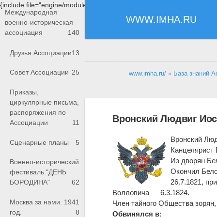
{include file="engine/modules/saperu/head.php"}
Международная
WWW.IMHA.RU
военно-историческая
ассоциация
140
Друзья Ассоциации
13
Совет Ассоциации
25
www.imha.ru/
»
База знаний А
Приказы,
циркулярные письма,
распоряжения по
Вронский Людвиг Иос
Ассоциации
11
Вронский Люд
Сценарные планы
5
Канцелярист 
Из дворян Бе
Военно-исторический
Окончил Бело
фестиваль "ДЕНЬ
26.7.1821, пр
БОРОДИНА"
62
Волловича — 6.3.1824.
Москва за нами. 1941
Член тайного Общества зорян, 
год.
8
Обвинялся в: