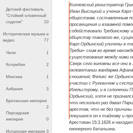
Коллежский регистратор Грин
Детский фестиваль
Иван Высоцкий и ученик Карл
"Стойкий оловянный
обществам, составленным по 
содатик"
10
просвещения и взаимной помо
содействовали Требинскому и
Историческая музыка и
обществу такового же, сущес
видео
77
Карл Ордынский уличены в та
Требин- ским во время нахож
Чили
1
существование между ними о
Сверх сего виновны все они в
Колумбия
2
оклеветании жандарма Афанас
сношения; Феликс же Ордынск
Мексика
1
участии с Рукевичем и сестр
Албания
3
Игельстрому, и в склонении 
Ордынский, хотя не признался
Британская империя
что несколько раз давал Парш
2
арестом, что не без причины 
Персидская
покушался он к тайному и пр
империя
0
Арестован 19.3.1826 и находи
пионерного батальона.
Испанская империя
3