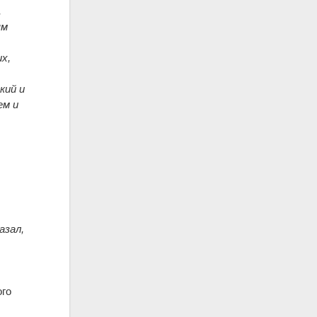
,
ым
х,
кий и
ем и
азал,
ого