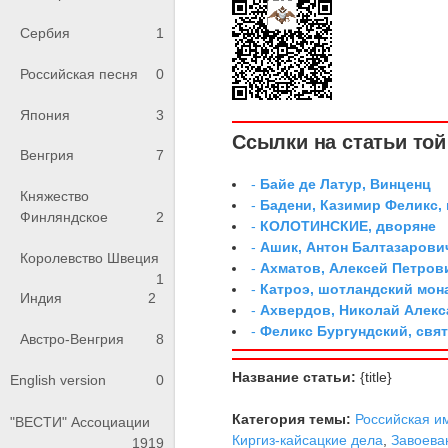
Сербия
1
Российская песня
0
Япония
3
Ссылки на статьи той 
Венгрия
7
-
Байе де Латур, Винценц
Княжество
-
Бадени, Казимир Феликс,
Финляндское
2
-
КОЛОТИНСКИЕ, дворяне
-
Ашик, Антон Балтазарови
Королевство Швеция
-
Ахматов, Алексей Петров
1
-
Катроэ, шотландский мон
Индия
2
-
Ахвердов, Николай Алекс
-
Феликс Бургундский, свя
Австро-Венгрия
8
Название статьи:
{title}
English version
0
Категория темы:
Российская и
"ВЕСТИ" Ассоциации
Киргиз-кайсацкие дела
,
Завоева
1919