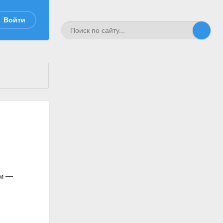
Войти
ом —