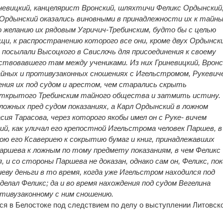
евицкий, канцелярист Вронский, шляхтичи Феликс Ордынский
 Ордынский оказались виновными в принадлежности их к тайн
желанию их рядовым Угричич-Требинским, будто бы с целью
щи, к распространению которого все они, кроме двух Ордынски
 посылали Высоцкого в Свислочь для присоединения к своему
твовавшего там между учениками. Из них Гриневицкий, Вронс
йных и противузаконных сношениях с Игельстромом, Рукевич
дения их под судом и арестом, чем старались скрыть
ткрытого Требинским тайного общества и затмить истину.
 ложных пред судом показаниях, а Карл Ордынский в ложном
ия Тарасова, через которого якобы имел он с Руке- вичем
ий, как уличал его крепостной Игельстрома человек Паршев, в
ою его Ксавериею к сокрытию бумаг и книг, принадлежавших
Паршева к ложным по тому предмету показаниям, в чем Феликс
, и со стороны Паршева не доказан, однако сам он, Феликс, пок
еву деньги в то время, когда уже Игельстром находился под
делал Феликс; да и во время нахождения под судом Вегелина
отивузаконному с ним сношению.
лся в Белостоке под следствием по делу о выступлении Литовск