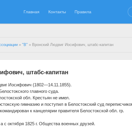
Главная
Контакты
Правила
ссоциации
»
"В"
» Вронский Людвиг Иосифович, штабс-капитан
ифович, штабс-капитан
виг Иосифович (1802—14.11.1855).
Белостокского главного суда.
лостокской обл. Крестьян не имел.
стокскую гимназию и поступил в Белостокский суд переписчик
икомандирован к канцелярии правителя Белостокской обл. гр.
а с октября 1825 г. Общества военных друзей.