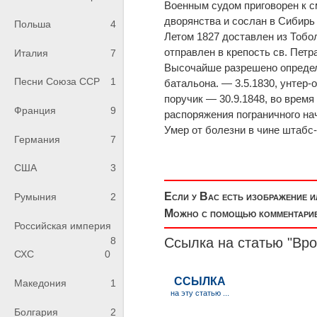
Военным судом приговорен к с
дворянства и сослан в Сибирь 
Польша
4
Летом 1827 доставлен из Тобол
отправлен в крепость св. Петра
Италия
7
Высочайше разрешено определ
Песни Союза ССР
1
батальона. — 3.5.1830, унтер-
поручик — 30.9.1848, во врем
Франция
9
распоряжения пограничного на
Умер от болезни в чине штабс-
Германия
7
США
3
Если у Вас есть изображение 
Румыния
2
Можно с помощью комментариев
Российская империя
8
Ссылка на статью "Вр
СХС
0
Македония
1
Болгария
2