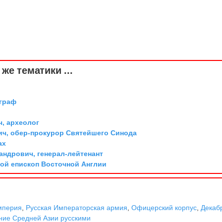
же тематики ...
 граф
ч, археолог
ич, обер-прокурор Святейшего Синода
ах
андрович, генерал-лейтенант
той епископ Восточной Англии
мперия
,
Русская Императорская армия
,
Офицерский корпус
,
Декаб
ние Средней Азии русскими