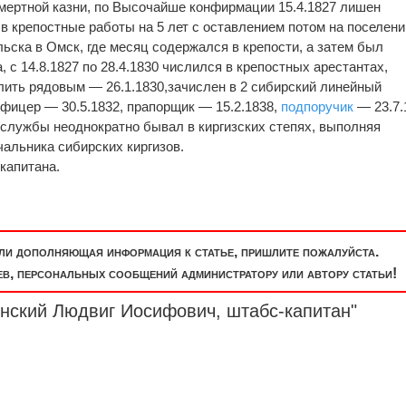
мертной казни, по Высочайше конфирмации 15.4.1827 лишен
в крепостные работы на 5 лет с оставлением потом на поселени
ьска в Омск, где месяц содержался в крепости, а затем был
, с 14.8.1827 по 28.4.1830 числился в крепостных арестантах,
ить рядовым — 26.1.1830,зачислен в 2 сибирский линейный
офицер — 30.5.1832, прапорщик — 15.2.1838,
подпоручик
— 23.7.
я службы неоднократно бывал в киргизских степях, выполняя
чальника сибирских киргизов.
капитана.
или дополняющая информация к статье, пришлите пожалуйста.
, персональных сообщений администратору или автору статьи!
онский Людвиг Иосифович, штабс-капитан"