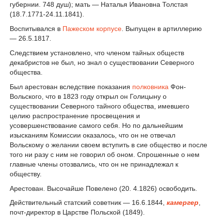
губернии. 748 душ); мать — Наталья Ивановна Толстая
(18.7.1771-24.11.1841).
Воспитывался в
Пажеском корпусе
. Выпущен в артиллерию
— 26.5.1817.
Следствием установлено, что членом тайных обществ
декабристов не был, но знал о существовании Северного
общества.
Был арестован вследствие показания
полковника
Фон-
Вольского, что в 1823 году открыл он Голицыну о
существовании Северного тайного общества, имевшего
целию распространение просвещения и
усовершенствование самого себя. Но по дальнейшим
изысканиям Комиссии оказалось, что он не отвечал
Вольскому о желании своем вступить в сие общество и после
того ни разу с ним не говорил об оном. Спрошенные о нем
главные члены отозвались, что он не принадлежал к
обществу.
Арестован. Высочайше Повелено (20. 4.1826) освободить.
Действительный статский советник — 16.6.1844,
камергер
,
почт-директор в Царстве Польской (1849).