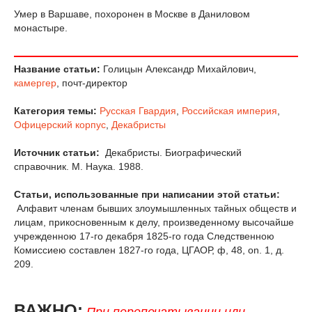
Умер в Варшаве, похоронен в Москве в Даниловом
монастыре.
Название статьи:
Голицын Александр Михайлович,
камергер
, почт-директор
Категория темы:
Русская Гвардия
,
Российская империя
,
Офицерский корпус
,
Декабристы
Источник статьи:
Декабристы. Биографический
справочник. М. Наука. 1988.
Статьи, использованные при написании этой статьи:
Алфавит членам бывших злоумышленных тайных обществ и
лицам, прикосновенным к делу, произведенному высочайше
учрежденною 17-го декабря 1825-го года Следственною
Комиссиею составлен 1827-го года, ЦГАОР, ф, 48, on. 1, д.
209.
ВАЖНО:
При перепечатывании или