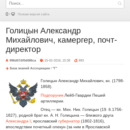
Полная версия сайта
Голицын Александр
Михайлович, камергер, почт-
директор
996d67df0d686ca
15-02-2016, 15:38
993
База знаний Ассоциации
/
"Г"
Голицын Александр Михайлович, кн. (1798-
1858).
Подпоручик
Лейб-Гвардии Пешей
артиллерии.
Отец — кн. Мих. Ник. Голицын (19. 6.1756-
1827), родной брат кн. А. Н. Голицына — близкого друга
Александра I
, ярославский
губернатор
(1802-1816),
впоследствии почетный опекун (за ним в Ярославской