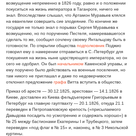
возмущение непременно в 1826 году, равно и о положении
покуситься на жизнь императора в Таганроге, ничего не
знал. Впоследствии слышал, что Артамон Муравьев клялся
на евангелии совершить сие злодеяние. По кончине же
государя не только знал о порывах Сергея Муравьева к
возмущению, но по поручению Пестеля, намеревавшегося
сделать то же, сообщил сочлену своему Янтальцову быть в
готовности. По открытии общества
подполковник
Поджио
говорил ему о намерении отправиться в С.-Петербург для
покушения на жизнь ныне царствующего императора, но он
сего не одобрил. Он был
начальником
Каменской управы, и
ему поручено было действовать на военные поселения, но
там никого не приглашал и даже по недоверчивости
отклонил предложение
графа
Витта вступить в общество.
Приказ об аресте — 30.12.1825, арестован — 14.1.1826 в
Киеве, доставлен из Киева фельдъегерем Григорьевым в
Петербург на главную гауптвахту — 20.1.1826, откуда 21.1
переведен в Петропавловскую крепость («присылаемого
Давыдова посадить по усмотрению и содержать хорошо») в
№ 25 между бастионами Екатерины I и Трубецкого, затем
переведен «под флаг в № 15» и, наконец, в № 3 Никольской
куртины.