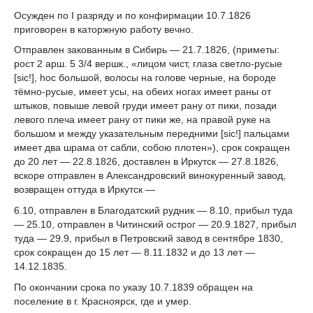
Осужден по I разряду и по конфирмации 10.7.1826
приговорен в каторжную работу вечно.
Отправлен закованным в Сибирь — 21.7.1826, (приметы:
рост 2 арш. 5 3/4 вершк., «лицом чист, глаза светло-русые
[sic!], hoc большой, волосы на голове черные, на бороде
тёмно-русые, имеет усы, на обеих ногах имеет раны от
штыков, повыше левой груди имеет рану от пики, позади
левого плеча имеет рану от пики же, на правой руке на
большом и между указательным передними [sic!] пальцами
имеет два шрама от сабли, собою плотен»), срок сокращен
до 20 лет — 22.8.1826, доставлен в Иркутск — 27.8.1826,
вскоре отправлен в Александровский винокуренный завод,
возвращен оттуда в Иркутск —
6.10, отправлен в Благодатский рудник — 8.10, прибыл туда
— 25.10, отправлен в Читинский острог — 20.9.1827, прибыл
туда — 29.9, прибыл в Петровский завод в сентябре 1830,
срок сокращен до 15 лет — 8.11.1832 и до 13 лет —
14.12.1835.
По окончании срока по указу 10.7.1839 обращен на
поселение в г. Красноярск, где и умер.