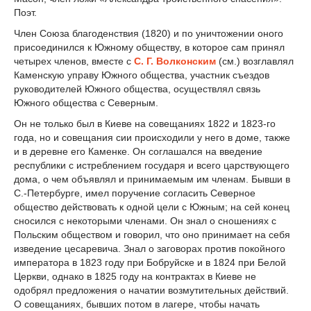
Поэт.
Член Союза благоденствия (1820) и по уничтожении оного
присоединился к Южному обществу, в которое сам принял
четырех членов, вместе с
С. Г. Волконским
(см.) возглавлял
Каменскую управу Южного общества, участник съездов
руководителей Южного общества, осуществлял связь
Южного общества с Северным.
Он не только был в Киеве на совещаниях 1822 и 1823-го
года, но и совещания сии происходили у него в доме, также
и в деревне его Каменке. Он соглашался на введение
республики с истреблением государя и всего царствующего
дома, о чем объявлял и принимаемым им членам. Бывши в
С.-Петербурге, имел поручение согласить Северное
общество действовать к одной цели с Южным; на сей конец
сносился с некоторыми членами. Он знал о сношениях с
Польским обществом и говорил, что оно принимает на себя
изведение цесаревича. Знал о заговорах против покойного
императора в 1823 году при Бобруйске и в 1824 при Белой
Церкви, однако в 1825 году на контрактах в Киеве не
одобрял предложения о начатии возмутительных действий.
О совещаниях, бывших потом в лагере, чтобы начать