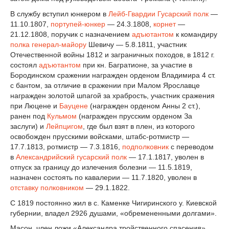
В службу вступил юнкером в
Лейб-Гвардии Гусарский полк
—
11.10.1807,
портупей-юнкер
— 24.3.1808,
корнет
—
21.12.1808, поручик с назначением
адъютантом
к командиру
полка
генерал-майору
Шевичу — 5.8.1811, участник
Отечественной войны 1812 и заграничных походов, в 1812 г.
состоял
адъютантом
при кн. Багратионе, за участие в
Бородинском сражении награжден орденом Владимира 4 ст.
с бантом, за отличие в сражении при Малом Ярославце
награжден золотой шпагой за храбрость, участник сражения
при Люцене и
Бауцене
(награжден орденом Анны 2 ст.),
ранен под
Кульмом
(награжден прусским орденом За
заслуги) и
Лейпцигом
, где был взят в плен, из которого
освобожден прусскими войсками, штабс-ротмистр —
17.7.1813, ротмистр — 7.3.1816,
подполковник
с переводом
в
Александрийский гусарский полк
— 17.1.1817, уволен в
отпуск за границу до излечения болезни — 11.5.1819,
назначен состоять по кавалерии — 11.7.1820, уволен в
отставку
полковником
— 29.1.1822.
С 1819 постоянно жил в с. Каменке Чигиринского у. Киевской
губернии, владел 2926 душами, «обремененными долгами».
Масон, член ложи «Александра тройственного спасения».