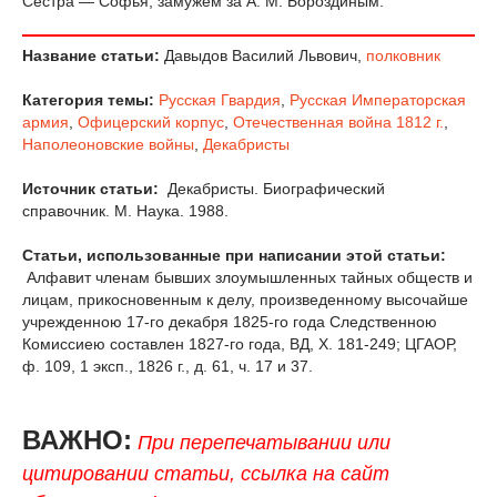
Сестра — Софья, замужем за А. М. Бороздиным.
Название статьи:
Давыдов Василий Львович,
полковник
Категория темы:
Русская Гвардия
,
Русская Императорская
армия
,
Офицерский корпус
,
Отечественная война 1812 г.
,
Наполеоновские войны
,
Декабристы
Источник статьи:
Декабристы. Биографический
справочник. М. Наука. 1988.
Статьи, использованные при написании этой статьи:
Алфавит членам бывших злоумышленных тайных обществ и
лицам, прикосновенным к делу, произведенному высочайше
учрежденною 17-го декабря 1825-го года Следственною
Комиссиею составлен 1827-го года, ВД, X. 181-249; ЦГАОР,
ф. 109, 1 эксп., 1826 г., д. 61, ч. 17 и 37.
ВАЖНО:
При перепечатывании или
цитировании статьи, ссылка на сайт