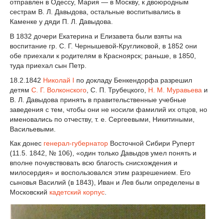
отправлен в Одессу, Мария — в Москву, к двоюродным
сестрам В. Л. Давыдова, остальные воспитывались в
Каменке у дяди П. Л. Давыдова.
В 1832 дочери Екатерина и Елизавета были взяты на
воспитание гр. С. Г. Чернышевой-Кругликовой, в 1852 они
обе приехали к родителям в Красноярск; раньше, в 1850,
туда приехал сын Петр.
18.2.1842
Николай I
по докладу Бенкендорфа разрешил
детям
С. Г. Волконского
, С. П. Трубецкого,
H. М. Муравьева
и
В. Л. Давыдова принять в правительственные учебные
заведения с тем, чтобы они не носили фамилий их отцов, но
именовались по отчеству, т. е. Сергеевыми, Никитиными,
Васильевыми.
Как донес
генерал-губернатор
Восточной Сибири Руперт
(11.5. 1842, № 106), «один только Давыдов умел понять и
вполне почувствовать всю благость снисхождения и
милосердия» и воспользовался этим разрешением. Его
сыновья Василий (в 1843), Иван и Лев были определены в
Московский
кадетский корпус
.