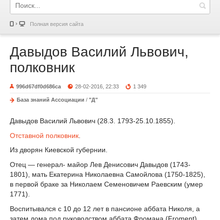
Полная версия сайта
Давыдов Василий Львович,
полковник
996d67df0d686ca
28-02-2016, 22:33
1 349
База знаний Ассоциации
/
"Д"
Давыдов Василий Львович (28.3. 1793-25.10.1855).
Отставной
полковник
.
Из дворян Киевской губернии.
Отец — генерал- майор Лев Денисович Давыдов (1743-
1801), мать Екатерина Николаевна Самойлова (1750-1825),
в первой браке за Николаем Семеновичем Раевским (умер
1771).
Воспитывался с 10 до 12 лет в пансионе аббата Николя, а
затем дома под руководством аббата Фромана (Froment).