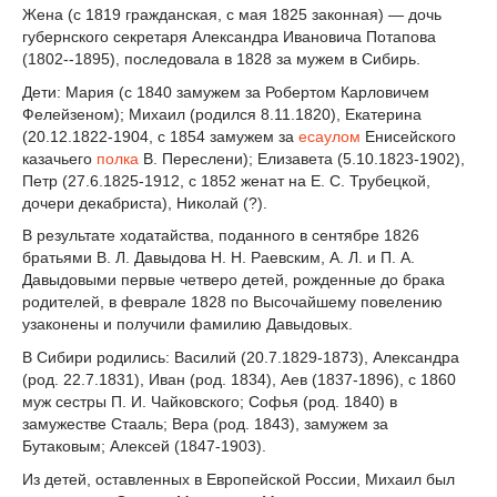
Жена (с 1819 гражданская, с мая 1825 законная) — дочь
губернского секретаря Александра Ивановича Потапова
(1802--1895), последовала в 1828 за мужем в Сибирь.
Дети: Мария (с 1840 замужем за Робертом Карловичем
Фелейзеном); Михаил (родился 8.11.1820), Екатерина
(20.12.1822-1904, с 1854 замужем за
есаулом
Енисейского
казачьего
полка
В. Переслени); Елизавета (5.10.1823-1902),
Петр (27.6.1825-1912, с 1852 женат на Е. С. Трубецкой,
дочери декабриста), Николай (?).
В результате ходатайства, поданного в сентябре 1826
братьями В. Л. Давыдова H. Н. Раевским, А. Л. и П. А.
Давыдовыми первые четверо детей, рожденные до брака
родителей, в феврале 1828 по Высочайшему повелению
узаконены и получили фамилию Давыдовых.
В Сибири родились: Василий (20.7.1829-1873), Александра
(род. 22.7.1831), Иван (род. 1834), Аев (1837-1896), с 1860
муж сестры П. И. Чайковского; Софья (род. 1840) в
замужестве Стааль; Вера (род. 1843), замужем за
Бутаковым; Алексей (1847-1903).
Из детей, оставленных в Европейской России, Михаил был