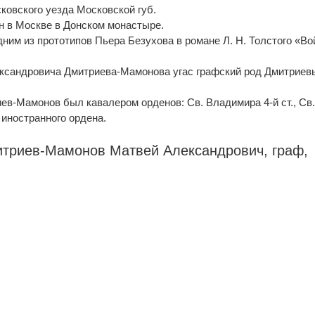
ковского уезда Московской губ.
н в Москве в Донском монастыре.
ним из прототипов Пьера Безухова в романе Л. Н. Толстого «Во
сандровича Дмитриева-Мамонова угас графский род Дмитриев
в-Мамонов был кавалером орденов: Св. Владимира 4-й ст., Св
о иностранного ордена.
итриев-Мамонов Матвей Александрович,
граф
,