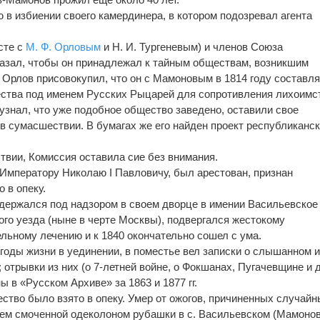
 в избиении своего камердинера, в котором подозревал агента
сте с
М. Ф. Орловым
и Н. И. Тургеневым) и членов Союза
оказал, чтобы он принадлежал к тайным обществам, возникшим
Орлов присовокупил, что он с Мамоновым в 1814 году составл
ества под именем Русских Рыцарей для сопротивления лихоимс
 узнал, что уже подобное общество заведено, оставили свое
в сумасшествии. В бумагах же его найден проект республиканс
твии, Комиссия оставила сие без внимания.
ь Императору Николаю I Павловичу, был арестован, признан
 в опеку.
одержался под надзором в своем дворце в имении Васильевское
го уезда (ныне в черте Москвы), подвергался жестокому
льному лечению и к 1840 окончательно сошел с ума.
годы жизни в уединении, в поместье вел записки о слышанном 
 отрывки из них (о 7-летней войне, о Фокшанах, Пугачевщине и д
ы в «Русском Архиве» за 1863 и 1877 гг.
ство было взято в опеку. Умер от ожогов, причиненных случай
ием смоченной одеколоном рубашки в с. Васильевском (Мамоно