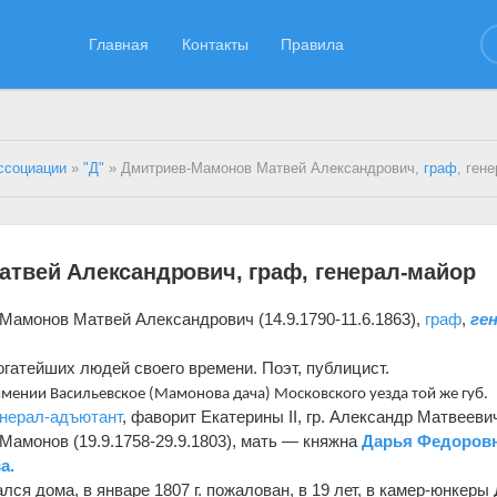
Главная
Контакты
Правила
ссоциации
»
"Д"
» Дмитриев-Мамонов Матвей Александрович,
граф
, ген
твей Александрович, граф, генерал-майор
Мамонов Матвей Александрович (14.9.1790-11.6.1863),
граф
,
ге
огатейших людей своего времени. Поэт, публицист.
имении Васильевское (Мамонова дача) Московского уезда той же губ.
енерал-адъютант
, фаворит Екатерины II, гр. Александр Матвееви
Мамонов (19.9.1758-29.9.1803), мать — княжна
Дарья Федоров
а.
ся дома, в январе 1807 г. пожалован, в 19 лет, в камер-юнкеры