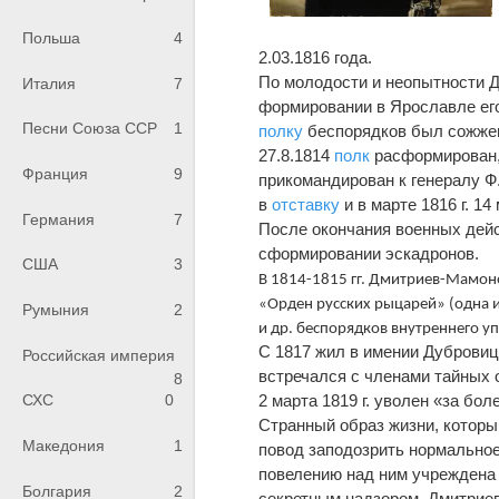
Польша
4
2.03.1816 года.
По молодости и неопытности 
Италия
7
формировании в Ярославле его
Песни Союза ССР
1
полку
беспорядков был сожжен
27.8.1814
полк
расформирован,
Франция
9
прикомандирован к генералу Ф
в
отставку
и в марте 1816 г. 14
Германия
7
После окончания военных дейс
сформировании эскадронов.
США
3
В 1814-1815 гг. Дмитриев-Мамон
«Орден русских рыцарей» (одна 
Румыния
2
и др. беспорядков внутреннего у
С 1817 жил в имении Дубровиц
Российская империя
встречался с членами тайных 
8
2 марта 1819 г. уволен «за бо
СХС
0
Странный образ жизни, который
Македония
1
повод заподозрить нормальное
повелению над ним учреждена 
Болгария
2
секретным надзором. Дмитриев