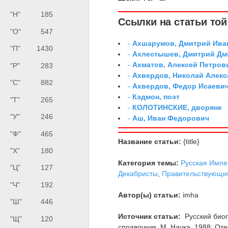
"Н"
185
Ссылки на статьи той 
"О"
547
-
Ахшарумов, Дмитрий Иван
"П"
1430
-
Ахлестышев, Дмитрий Дми
-
Ахматов, Алексей Петров
"Р"
283
-
Ахвердов, Николай Алекс
"С"
882
-
Ахвердов, Федор Исаевич
-
Кэдмон, поэт
"Т"
265
-
КОЛОТИНСКИЕ, дворяне
"У"
246
-
Аш, Иван Федорович
"Ф"
465
Название статьи:
{title}
"Х"
180
Категория темы:
Русская Импе
"Ц"
127
Декабристы
,
Правительствующи
"Ч"
192
Автор(ы) статьи:
imha
"Ш"
446
Источник статьи:
Русский биог
"Щ"
120
справочник. М. Наука. 1988; От