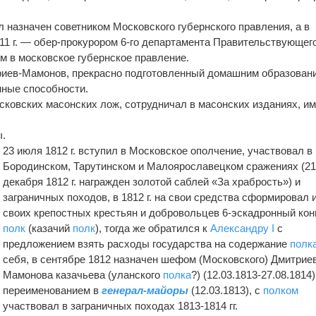
был назначен советником Московского губернского правления, а в
811 г. — обер-прокурором 6-го департамента Правительствующег
ом в московское губернское правление.
риев-Мамонов, прекрасно подготовленный домашним образован
нные способности.
сковских масонских лож, сотрудничал в масонских изданиях, и
ы.
23 июля 1812 г. вступил в Московское ополчение, участвовал в
Бородинском, Тарутинском и Малоярославецком сражениях (2
декабря 1812 г. награжден золотой саблей «За храбрость») и
заграничных походов, в 1812 г. на свои средства сформировал 
своих крепостных крестьян и добровольцев 6-эскадронный ко
полк
(казачий
полк
), тогда же обратился к
Александру I
с
предложением взять расходы государства на содержание
полк
себя, в сентябре 1812 назначен шефом (Московского) Дмитрие
Мамонова казачьева (уланского
полка
?) (12.03.1813-27.08.1814)
переименованием в
генерал-майоры
(12.03.1813), с
полком
участвовал в заграничных походах 1813-1814 гг.