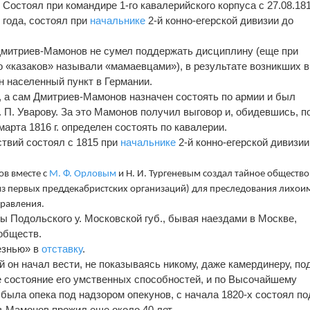
Состоял при командире 1-го кавалерийского корпуса с 27.08.18
года, состоял при
начальнике
2-й конно-егерской дивизии до
Дмитриев-Мамонов не сумел поддержать дисциплину (еще при
 «казаков» называли «мамаевцами»), в результате возникших в
 населенный пункт в Германии.
 а сам Дмитриев-Мамонов назначен состоять по армии и был
. П. Уварову. За это Мамонов получил выговор и, обидевшись, п
 марта 1816 г. определен состоять по кавалерии.
твий состоял с 1815 при
начальнике
2-й конно-егерской дивизии
ов вместе с
М. Ф. Орловым
и Н. И. Тургеневым создал тайное общество
из первых преддекабристских организаций) для преследования лихои
правления.
ы Подольского у. Московской губ., бывая наездами в Москве,
обществ.
лезнью» в
отставку
.
 он начал вести, не показываясь никому, даже камердинеру, по
 состояние его умственных способностей, и по Высочайшему
была опека под надзором опекунов, с начала 1820-х состоял по
-Мамонов прожил еще около 40 лет.