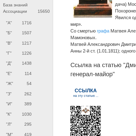
дача) Мос
База знаний
Похороне
Ассоциации
15650
Явился од
"А"
1716
мир».
Со смертью
графа
Матвея Алек
"Б"
1507
Мамоновых.
"В"
1217
Матвей Александрович Дмитрие
Анны 2-й ст. (1.01.1811); одног
"Г"
1226
"Д"
1438
Ссылка на статью "Дм
генерал-майор
"
"Е"
114
"Ж"
54
"З"
262
"И"
389
"К"
1030
"Л"
295
"М"
419