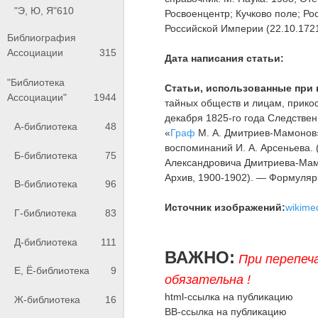
"Э, Ю, Я"
610
Росвоенцентр; Кучково поле; Ро
Российской Империи (22.10.1721-2
Библиография
Ассоциации
315
Дата написания статьи:
"Библиотека
Статьи, использованные при 
Ассоциации"
1944
тайных обществ и лицам, прико
декабря 1825-го года Следственн
А-библиотека
48
«
Граф
М. А. Дмитриев-Мамонов»
воспоминаний И. А. Арсеньева. 
Б-библиотека
75
Александровича Дмитриева-Мамон
Архив, 1900-1902). — Формуляр
В-библиотека
96
Источник изображений:
wikime
Г-библиотека
83
Д-библиотека
111
ВАЖНО:
При перепеч
Е, Ё-библиотека
9
обязательна !
html-ссылка на публикацию
Ж-библиотека
16
BB-ссылка на публикацию