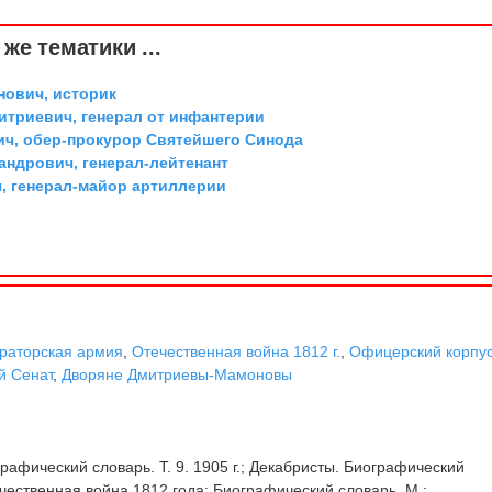
же тематики ...
ович, историк
триевич, генерал от инфантерии
ич, обер-прокурор Святейшего Синода
андрович, генерал-лейтенант
, генерал-майор артиллерии
раторская армия
,
Отечественная война 1812 г.
,
Офицерский корпу
й Сенат
,
Дворяне Дмитриевы-Мамоновы
рафический словарь. Т. 9. 1905 г.; Декабристы. Биографический
ечественная война 1812 года: Биографический словарь. М.: