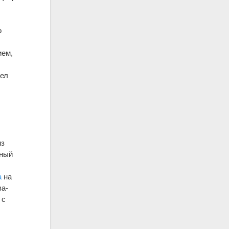
о
ием,
мел
1
из
нный
а
на
ва-
 с