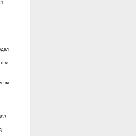
14
одал
 при
мства
дал
д