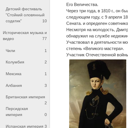
Его Величества.
Детский фестиваль
Через три года, в 1810 г., он 
"Стойкий оловянный
следующем году, с 9 апреля 1
содатик"
10
Сената. и определен советник
Несмотря на молодость, Дмит
Историческая музыка и
обнаружил на службе недюжи
видео
77
Участвовал в деятельности мо
степень «Великого мастера».
Чили
1
Участник Отечественной войн
Колумбия
2
Мексика
1
Албания
3
Британская империя
2
Персидская
империя
0
Испанская империя
3