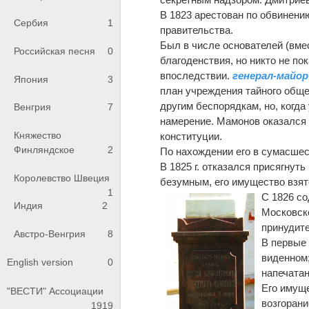
В 1823 арестован по обвинению
Сербия
1
правительства.
Был в числе основателей (вме
Российская песня
0
благоденствия, но никто не п
впоследствии.
генерал-майор
Япония
3
план учреждения тайного общ
другим беспорядкам, но, когда
Венгрия
7
намерение. Мамонов оказался 
Княжество
конституции.
Финляндское
2
По нахождении его в сумасшес
В 1825 г. отказался присягнут
Королевство Швеция
безумным, его имущество взято
1
С 1826 с
Индия
2
Московско
принудите
Австро-Венгрия
8
В первые 
виденном;
English version
0
напечатан
Его имуще
"ВЕСТИ" Ассоциации
возгоран
1919