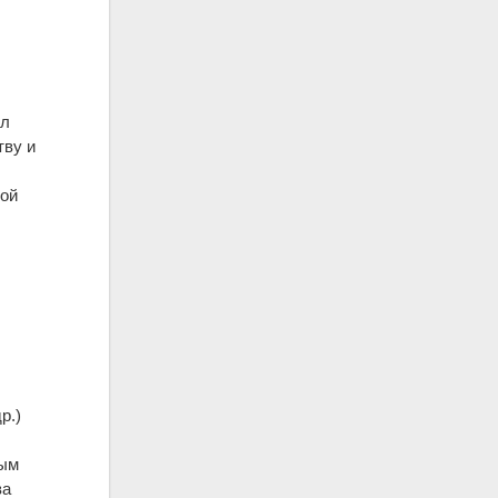
ял
тву и
кой
и
р.)
ным
ва