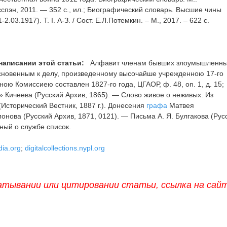
сспэн, 2011. — 352 с., ил.; Биографический словарь. Высшие чины
.03.1917). Т. I. А-З. / Сост. Е.Л.Потемкин. – М., 2017. – 622 с.
написании этой статьи:
Алфавит членам бывших злоумышленн
сновенным к делу, произведенному высочайше учрежденною 17-го
ою Комиссиею составлен 1827-го года, ЦГАОР, ф. 48, on. 1, д. 15;
 Кичеева (Русский Архив, 1865). — Слово живое о неживых. Из
(Исторический Вестник, 1887 г.). Донесения
графа
Матвея
ова (Русский Архив, 1871, 0121). — Письма А. Я. Булгакова (Рус
ный о службе список.
dia.org
;
digitalcollections.nypl.org
атывании или цитировании статьи, ссылка на сай