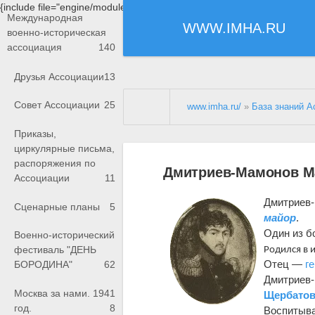
{include file="engine/modules/saperu/head.php"}
Международная
WWW.IMHA.RU
военно-историческая
ассоциация
140
Друзья Ассоциации
13
Совет Ассоциации
25
www.imha.ru/
»
База знаний А
Приказы,
циркулярные письма,
распоряжения по
Дмитриев-Мамонов Ма
Ассоциации
11
Дмитриев-
Сценарные планы
5
майор
.
Один из б
Военно-исторический
фестиваль "ДЕНЬ
Родился в 
Отец —
г
БОРОДИНА"
62
Дмитриев-
Москва за нами. 1941
Щербатов
год.
8
Воспитывал