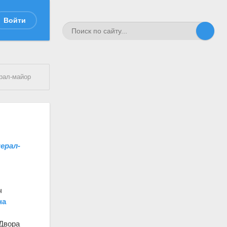
Войти
ерал-майор
нерал-
ч
на
 Двора