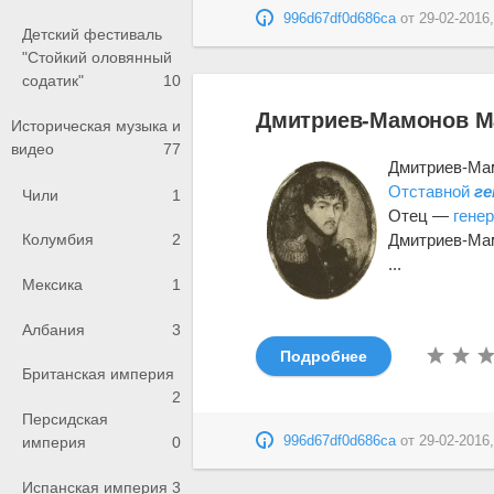
996d67df0d686ca
от
29-02-2016,
Детский фестиваль
"Стойкий оловянный
содатик"
10
Дмитриев-Мамонов Ма
Историческая музыка и
видео
77
Дмитриев-Мам
Отставной
ге
Чили
1
Отец —
гене
Дмитриев-Мам
Колумбия
2
...
Мексика
1
Албания
3
Подробнее
Британская империя
2
Персидская
996d67df0d686ca
от
29-02-2016,
империя
0
Испанская империя
3