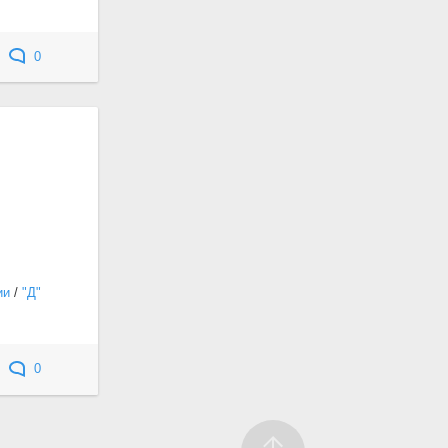
0
ии
/
"Д"
0