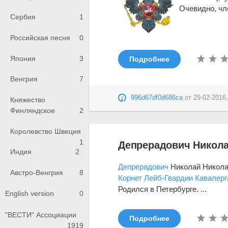
Очевидно, чл
Сербия
1
Российская песня
0
Япония
3
Подробнее
Венгрия
7
996d67df0d686ca
от
29-02-2016,
Княжество
Финляндское
2
Королевство Швеция
1
Депрерадович Никола
Индия
2
Депрерадович
Николай Николае
Австро-Венгрия
8
Корнет
Лейб-Гвардии Кавалерг
Родился в Петербурге. ...
English version
0
"ВЕСТИ" Ассоциации
Подробнее
1919