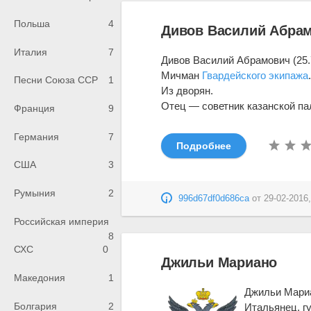
Польша
4
Дивов Василий Абра
Италия
7
Дивов Василий Абрамович (25.7
Мичман
Гвардейского экипажа
Песни Союза ССР
1
Из дворян.
Отец — советник казанской пал
Франция
9
Германия
7
Подробнее
США
3
Румыния
2
996d67df0d686ca
от
29-02-2016,
Российская империя
8
СХС
0
Джильи Мариано
Македония
1
Джильи Мариан
Болгария
2
Итальянец, гу