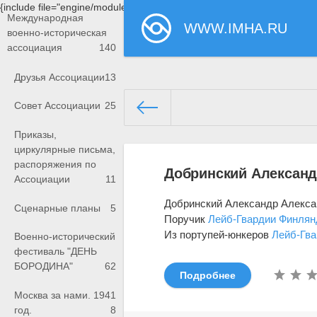
{include file="engine/modules/saperu/head.php"}
Международная
WWW.IMHA.RU
военно-историческая
ассоциация
140
Друзья Ассоциации
13
Совет Ассоциации
25
Приказы,
www.imha.ru/
» Материалы за 
циркулярные письма,
распоряжения по
Добринский Александ
Ассоциации
11
Добринский Александр Алексан
Сценарные планы
5
Поручик
Лейб-Гвардии Финлян
Из портупей-юнкеров
Лейб-Гва
Военно-исторический
фестиваль "ДЕНЬ
БОРОДИНА"
62
Подробнее
Москва за нами. 1941
год.
8