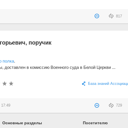
817
горьевич, поручик
о полка
.
, доставлен в комиссию Военного суда в Белой Церкви ...
База знаний Ассоциац
 17:49
729
Основные разделы
Посетителю