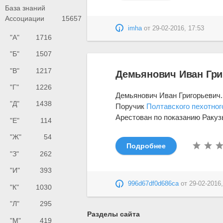
База знаний
Ассоциации
15657
imha
от
29-02-2016, 17:53
"А"
1716
"Б"
1507
"В"
1217
Демьянович Иван Гри
"Г"
1226
Демьянович Иван Григорьевич.
"Д"
1438
Поручик
Полтавского пехотног
Арестован по показанию Ракузы
"Е"
114
"Ж"
54
Подробнее
"З"
262
"И"
393
996d67df0d686ca
от
29-02-2016,
"К"
1030
"Л"
295
Разделы сайта
"М"
419