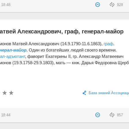
 18:48
928
твей Александрович, граф, генерал-майор
онов Матвей Александрович (14.9.1790-11.6.1863),
граф
.
нерал-майор
. Один из богатейших людей своего времени.
рал-адъютант
, фаворит Екатерины II, гр. Александр Матвеевич
онов (19.9.1758-29.9.1803), мать — кнж. Дарья Федоровна Щер
База знаний Ассоциац
 18:44
857