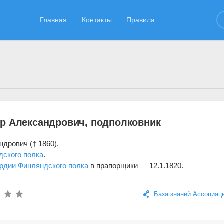
Главная
Контакты
Правила
29.02.2016
р Александрович, подполковник
дрович († 1860).
дского полка
.
рдии Финляндского полка
в прапорщики — 12.1.1820.
База знаний Ассоциац