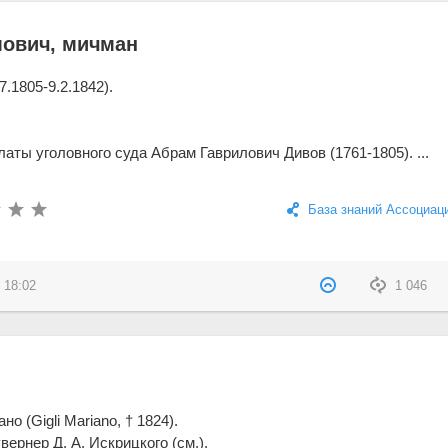
мович, мичман
.1805-9.2.1842).
.
аты уголовного суда Абрам Гаврилович Дивов (1761-1805). ...
База знаний Ассоциац
 18:02
1 046
о (Gigli Mariano, † 1824).
вернер Д. А. Искрицкого (см.).