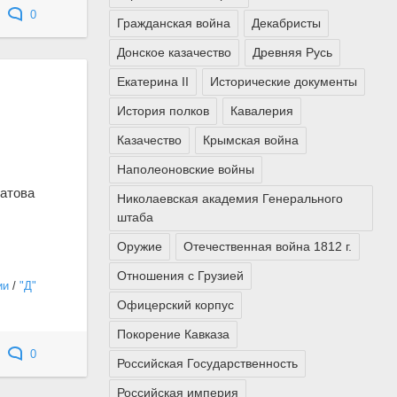
0
Гражданская война
Декабристы
Донское казачество
Древняя Русь
Екатерина II
Исторические документы
История полков
Кавалерия
Казачество
Крымская война
Наполеоновские войны
батова
Николаевская академия Генерального
штаба
Оружие
Отечественная война 1812 г.
Отношения с Грузией
ии
/
"Д"
Офицерский корпус
Покорение Кавказа
0
Российская Государственность
Российская империя