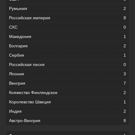
Румыния
2
Российская империя
8
СХС
0
Македония
1
Болгария
2
Сербия
1
Российская песня
0
Япония
3
Венгрия
7
Княжество Финляндское
2
Королевство Швеция
1
Индия
2
Австро-Венгрия
8