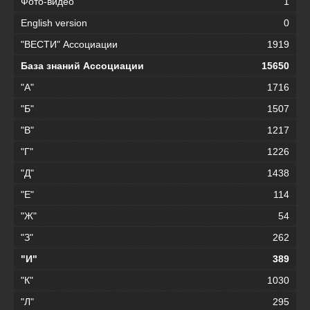
Фото-видео
1
English version
0
"ВЕСТИ" Ассоциации
1919
База знаний Ассоциации
15650
"А"
1716
"Б"
1507
"В"
1217
"Г"
1226
"Д"
1438
"Е"
114
"Ж"
54
"З"
262
"И"
389
"К"
1030
"Л"
295