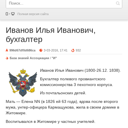
Полная версия сайта
Иванов Илья Иванович,
бухгалтер
996d67df0d686ca
3-03-2016, 17:41
932
База знаний Ассоциации
/
"И"
Иванов Илья Иванович (1800-26.12. 1838).
Бухгалтер полевого провиантского
комиссионерства 3 пехотного корпуса.
Из почтальонских детей.
Мать — Елена NN (в 1826 ей 63 года), вдова после второго
мужа, унтер-офицера Кармащукова, жила в своем домике в
Житомире.
Воспитывался в Житомире у частных учителей.