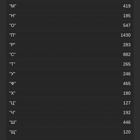
"М"
419
"Н"
185
"О"
547
"П"
1430
"Р"
283
"С"
882
"Т"
265
"У"
246
"Ф"
465
"Х"
180
"Ц"
127
"Ч"
192
"Ш"
446
"Щ"
120