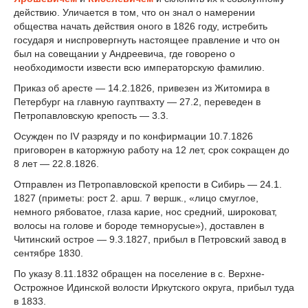
действию. Уличается в том, что он знал о намерении
общества начать действия оного в 1826 году, истребить
государя и ниспровергнуть настоящее правление и что он
был на совещании у Андреевича, где говорено о
необходимости извести всю императорскую фамилию.
Приказ об аресте — 14.2.1826, привезен из Житомира в
Петербург на главную гауптвахту — 27.2, переведен в
Петропавловскую крепость — 3.3.
Осужден по IV разряду и по конфирмации 10.7.1826
приговорен в каторжную работу на 12 лет, срок сокращен до
8 лет — 22.8.1826.
Отправлен из Петропавловской крепости в Сибирь — 24.1.
1827 (приметы: рост 2. арш. 7 вершк., «лицо смуглое,
немного рябоватое, глаза карие, нос средний, широковат,
волосы на голове и бороде темнорусые»), доставлен в
Читинский острое — 9.3.1827, прибыл в Петровский завод в
сентябре 1830.
По указу 8.11.1832 обращен на поселение в с. Верхне-
Острожное Идинской волости Иркутского округа, прибыл туда
в 1833.