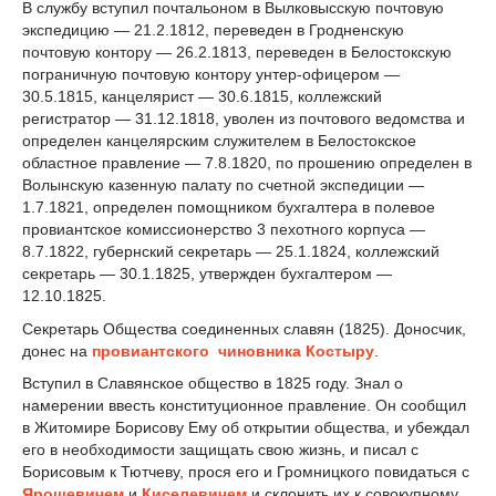
В службу вступил почтальоном в Вылковысскую почтовую
экспедицию — 21.2.1812, переведен в Гродненскую
почтовую контору — 26.2.1813, переведен в Белостокскую
пограничную почтовую контору унтер-офицером —
30.5.1815, канцелярист — 30.6.1815, коллежский
регистратор — 31.12.1818, уволен из почтового ведомства и
определен канцелярским служителем в Белостокское
областное правление — 7.8.1820, по прошению определен в
Волынскую казенную палату по счетной экспедиции —
1.7.1821, определен помощником бухгалтера в полевое
провиантское комиссионерство 3 пехотного корпуса —
8.7.1822, губернский секретарь — 25.1.1824, коллежский
секретарь — 30.1.1825, утвержден бухгалтером —
12.10.1825.
Секретарь Общества соединенных славян (1825). Доносчик,
донес на
провиантского чиновника Костыру
.
Вступил в Славянское общество в 1825 году. Знал о
намерении ввесть конституционное правление. Он сообщил
в Житомире Борисову Ему об открытии общества, и убеждал
его в необходимости защищать свою жизнь, и писал с
Борисовым к Тютчеву, прося его и Громницкого повидаться с
Ярошевичем
и
Киселевичем
и склонить их к совокупному