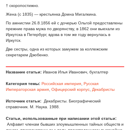
† скоропостижно.
Жена (с 1835) — крестьянка Домна Мигалкина.
По амнистии 26.8.1856 ей с дочерью Ольгой предоставлены
прежние права мужа по дворянству, в 1862 они выехали из
Иркутска в Петербург, вдова в том же году вернулась в
Иркутск.
Две сестры, одна из которых замужем за коллежским
секретарем Дзюбенко.
Название статьи:
Иванов Илья Иванович, бухгалтер
Категория темы:
Российская империя
,
Русская
Императорская армия
,
Офицерский корпус
,
Декабристы
Источник статьи:
Декабристы. Биографический
справочник. М. Наука. 1988.
Статьи, использованные при написании этой статьи:
Алфавит членам бывших злоумышленных тайных обществ и
лицам, прикосновенным к делу, произведенному высочайше