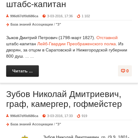
штабс-капитан
996d67df0d686ca
3-03-2016, 17:36
1 102
База знаний Ассоциации
/
"З"
Зыков Дмитрий Петрович (1798-март 1827).
Отставной
штабс-капитан
Лейб-Гвардии Преображенского полка
. Из
дворян, за отцом в Саратовской и Нижегородской губернии
800 душ. ... ...
Читать ...
0
Зубов Николай Дмитриевич,
граф, камергер, гофмейстер
996d67df0d686ca
3-03-2016, 17:33
919
База знаний Ассоциации
/
"З"
Зубов Николай Дмитриевич, гр. (9.9. 1801-