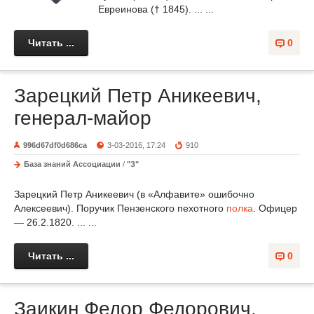
Евреинова († 1845). ... ...
Читать ...
0
Зарецкий Петр Аникеевич,
генерал-майор
996d67df0d686ca
3-03-2016, 17:24
910
База знаний Ассоциации
/
"З"
Зарецкий Петр Аникеевич (в «Алфавите» ошибочно
Алексеевич). Поручик Пензенского пехотного
полка
. Офицер
— 26.2.1820. ... ...
Читать ...
0
Заикин Федор Федорович,