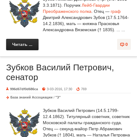
3.3.1871). Поручик
Лейб-Гвардии
Преображенского полка
. Отец —
граф
Дмитрий Александрович Зубов (17.5.1764-
14.2.1836), мать — княжна Прасковья
Александровна Вяземская († 1835). ... ...
Читать ...
0
Зубков Василий Петрович,
сенатор
996d67df0d686ca
3-03-2016, 17:30
769
База знаний Ассоциации
/
"З"
Зубков Василий Петрович (14.5.1799-
12.4.1862). Титулярный советник, советник
Московской палаты гражданского суда.
Отец — секунд-майор Петр Абрамович
Зубков († 1804), мать — Наталья Петровна