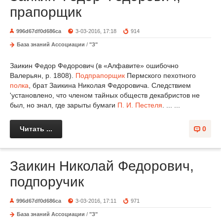
прапорщик
996d67df0d686ca
3-03-2016, 17:18
914
База знаний Ассоциации
/
"З"
Заикин Федор Федорович (в «Алфавите» ошибочно
Валерьян, р. 1808).
Подпрапорщик
Пермского пехотного
полка
, брат Заикина Николая Федоровича. Следствием
'установлено, что членом тайных обществ декабристов не
был, но знал, где зарыты бумаги
П. И. Пестеля
. ... ...
Читать ...
0
Заикин Николай Федорович,
подпоручик
996d67df0d686ca
3-03-2016, 17:11
971
База знаний Ассоциации
/
"З"