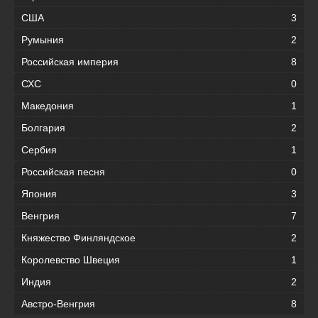
США
3
Румыния
2
Российская империя
8
СХС
0
Македония
1
Болгария
2
Сербия
1
Российская песня
0
Япония
3
Венгрия
7
Княжество Финляндское
2
Королевство Швеция
1
Индия
2
Австро-Венгрия
8