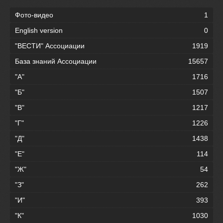
Фото-видео
1
English version
0
"ВЕСТИ" Ассоциации
1919
База знаний Ассоциации
15657
"А"
1716
"Б"
1507
"В"
1217
"Г"
1226
"Д"
1438
"Е"
114
"Ж"
54
"З"
262
"И"
393
"К"
1030