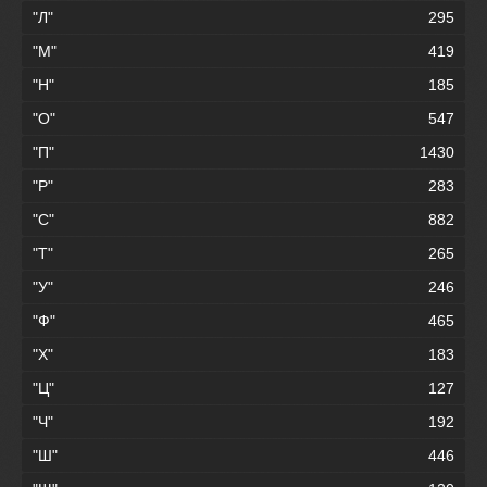
"Л"
295
"М"
419
"Н"
185
"О"
547
"П"
1430
"Р"
283
"С"
882
"Т"
265
"У"
246
"Ф"
465
"Х"
183
"Ц"
127
"Ч"
192
"Ш"
446