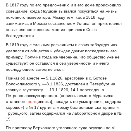
В 1817 году по его предложению и в его доме происходило
совещание, когда Якушкин вызвался покуситься на жизнь
покойного императора. Между тем, как в 1818 году
занимались в Москве составлением Устава, он приготовлял
новых членов и весьма многих привлек в Союз
благоденствия.
В 1819 году с сильным раскаянием в своих заблуждениях
удалился от общества и убеждал других последовать его
примеру. Получив тогда же уверение, что общество уже не
существует, он оставался в сей уверенности и ничего
последующего затем не знал.
Приказ об аресте — 5.1.1826, арестован в с. Ботове
Волоколамского у. —8.1.1826, доставлен в Петербург на
главную гауптвахту — 13.1.1826, 14.1 переведен в
Петропавловскую крепость («присылаемого Муравьева,
отставного
полк
[овника], посадить по усмотрению, содержа
хорошо») в № 17 куртины между бастионами Екатерины и
Трубецкого, затем содержался на лабораторном дворе в №
19.
По приговору Верховного уголовного суда осужден по VI