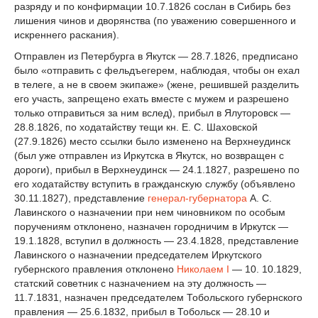
разряду и по конфирмации 10.7.1826 сослан в Сибирь без
лишения чинов и дворянства (по уважению совершенного и
искреннего раскания).
Отправлен из Петербурга в Якутск — 28.7.1826, предписано
было «отправить с фельдъегерем, наблюдая, чтобы он ехал
в телеге, а не в своем экипаже» (жене, решившей разделить
его участь, запрещено ехать вместе с мужем и разрешено
только отправиться за ним вслед), прибыл в Ялуторовск —
28.8.1826, по ходатайству тещи кн. Е. С. Шаховской
(27.9.1826) место ссылки было изменено на Верхнеудинск
(был уже отправлен из Иркутска в Якутск, но возвращен с
дороги), прибыл в Верхнеудинск — 24.1.1827, разрешено по
его ходатайству вступить в гражданскую службу (объявлено
30.11.1827), представление
генерал-губернатора
А. С.
Лавинского о назначении при нем чиновником по особым
поручениям отклонено, назначен городничим в Иркутск —
19.1.1828, вступил в должность — 23.4.1828, представление
Лавинского о назначении председателем Иркутского
губернского правления отклонено
Николаем I
— 10. 10.1829,
статский советник с назначением на эту должность —
11.7.1831, назначен председателем Тобольского губернского
правления — 25.6.1832, прибыл в Тобольск — 28.10 и