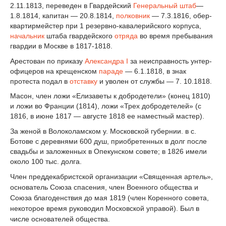
2.11.1813, переведен в Гвардейский
Генеральный штаб
—
1.8.1814, капитан — 20.8.1814,
полковник
— 7.3.1816, обер-
квартирмейстер при 1 резервно-кавалерийского корпуса,
начальник
штаба гвардейского
отряда
во время пребывания
гвардии в Москве в 1817-1818.
Арестован по приказу
Александра I
за неисправность унтер-
офицеров на крещенском
параде
— 6.1.1818, в знак
протеста подал в
отставку
и уволен от службы — 7. 10.1818.
Масон, член ложи «Елизаветы к добродетели» (конец 1810)
и ложи во Франции (1814), ложи «Трех добродетелей» (с
1816, в июне 1817 — августе 1818 ее наместный мастер).
За женой в Волоколамском у. Московской губернии. в с.
Ботове с деревнями 600 душ, приобретенных в долг после
свадьбы и заложенных в Опекунском совете; в 1826 имели
около 100 тыс. долга.
Член преддекабристской организации «Священная артель»,
основатель Союза спасения, член Военного общества и
Союза благоденствия до мая 1819 (член Коренного совета,
некоторое время руководил Московской управой). Был в
числе основателей общества.