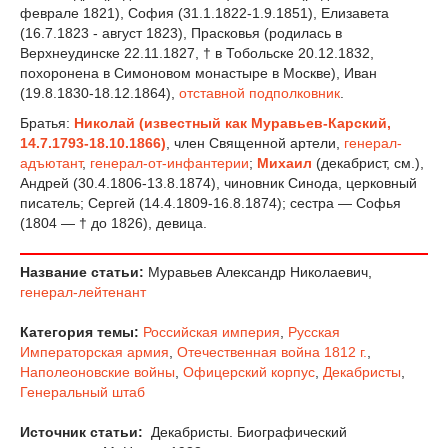
феврале 1821), София (31.1.1822-1.9.1851), Елизавета
(16.7.1823 - август 1823), Прасковья (родилась в
Верхнеудинске 22.11.1827, † в Тобольске 20.12.1832,
похоронена в Симоновом монастыре в Москве), Иван
(19.8.1830-18.12.1864),
отставной
подполковник
.
Братья:
Николай (известный как Муравьев-Карский,
14.7.1793-18.10.1866)
, член Священной артели,
генерал-
адъютант
,
генерал-от-инфантерии
;
Михаил
(декабрист, см.),
Андрей (30.4.1806-13.8.1874), чиновник Синода, церковный
писатель; Сергей (14.4.1809-16.8.1874); сестра — Софья
(1804 — † до 1826), девица.
Название статьи:
Муравьев Александр Николаевич,
генерал-лейтенант
Категория темы:
Российская империя
,
Русская
Императорская армия
,
Отечественная война 1812 г.
,
Наполеоновские войны
,
Офицерский корпус
,
Декабристы
,
Генеральный штаб
Источник статьи:
Декабристы. Биографический