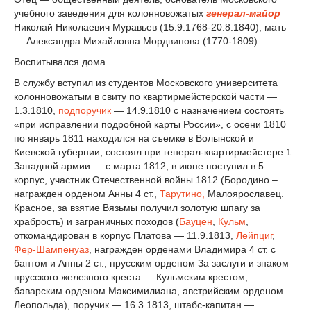
учебного заведения для колонновожатых
генерал-майор
Николай Николаевич Муравьев (15.9.1768-20.8.1840), мать
— Александра Михайловна Мордвинова (1770-1809).
Воспитывался дома.
В службу вступил из студентов Московского университета
колонновожатым в свиту по квартирмейстерской части —
1.3.1810,
подпоручик
— 14.9.1810 с назначением состоять
«при исправлении подробной карты России», с осени 1810
по январь 1811 находился на съемке в Волынской и
Киевской губернии, состоял при генерал-квартирмейстере 1
Западной армии — с марта 1812, в июне поступил в 5
корпус, участник Отечественной войны 1812 (Бородино –
награжден орденом Анны 4 ст.,
Тарутино,
Малоярославец.
Красное, за взятие Вязьмы получил золотую шпагу за
храбрость) и заграничных походов (
Бауцен
,
Кульм
,
откомандирован в корпус Платова — 11.9.1813,
Лейпциг
,
Фер-Шампенуаз
, награжден орденами Владимира 4 ст. с
бантом и Анны 2 ст., прусским орденом За заслуги и знаком
прусского железного креста — Кульмским крестом,
баварским орденом Максимилиана, австрийским орденом
Леопольда), поручик — 16.3.1813, штабс-капитан —