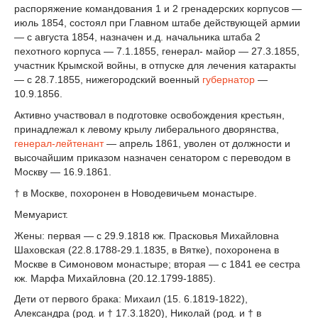
распоряжение командования 1 и 2 гренадерских корпусов —
июль 1854, состоял при Главном штабе действующей армии
— с августа 1854, назначен и.д. начальника штаба 2
пехотного корпуса — 7.1.1855, генерал- майор — 27.3.1855,
участник Крымской войны, в отпуске для лечения катаракты
— с 28.7.1855, нижегородский военный
губернатор
—
10.9.1856.
Активно участвовал в подготовке освобождения крестьян,
принадлежал к левому крылу либерального дворянства,
генерал-лейтенант
— апрель 1861, уволен от должности и
высочайшим приказом назначен сенатором с переводом в
Москву — 16.9.1861.
† в Москве, похоронен в Новодевичьем монастыре.
Мемуарист.
Жены: первая — с 29.9.1818 кж. Прасковья Михайловна
Шаховская (22.8.1788-29.1.1835, в Вятке), похоронена в
Москве в Симоновом монастыре; вторая — с 1841 ее сестра
кж. Марфа Михайловна (20.12.1799-1885).
Дети от первого брака: Михаил (15. 6.1819-1822),
Александра (род. и † 17.3.1820), Николай (род. и † в