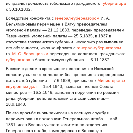
исправлял должность тобольского гражданского
губернатора
с 30.10.1832.
Вследствие конфликта с
генерал-губернатором
И. А.
Вельяминовым перемещен в Вятку председателем
уголовной палаты — 21.12.1833, переведен председателем
Таврической уголовной палаты — 25.5.1835, в 1837 в
отсутствие гражданского губернии. несколько раз выполнял
его обязанности, из-за конфликта с
генерал-губернатором
гр.
М. С. Воронцовым
переведен на должность гражданского
губернатора
в Архангельскую губернию — 6.11.1837.
В связи с делом о крестьянских волнениях в Ижемской
волости уволен от должности без прошения с запрещением
жить в этой губернии — 7.6.1839, причислен к
Министерстве
внутренних дел
— 15.4.1843, назначен членом Совета
министров — 16.2.1846, выполнял поручения по ревизии
ряда губерний, действительный статский советник—
18.9.1848.
По его просьбе вновь зачислен на военную службу и
переименован в полковники Генерального штаба — май
1851, член Военно-ученого комитета по отделению
Генерального штаба, командирован в Варшаву в