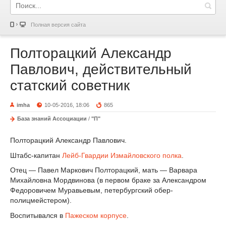
Полная версия сайта
Полторацкий Александр
Павлович, действительный
статский советник
imha
10-05-2016, 18:06
865
База знаний Ассоциации
/
"П"
Полторацкий Александр Павлович.
Штабс-капитан
Лейб-Гвардии Измайловского полка
.
Отец — Павел Маркович Полторацкий, мать — Варвара
Михайловна Мордвинова (в первом браке за Александром
Федоровичем Муравьевым, петербургский обер-
полицмейстером).
Воспитывался в
Пажеском корпусе
.