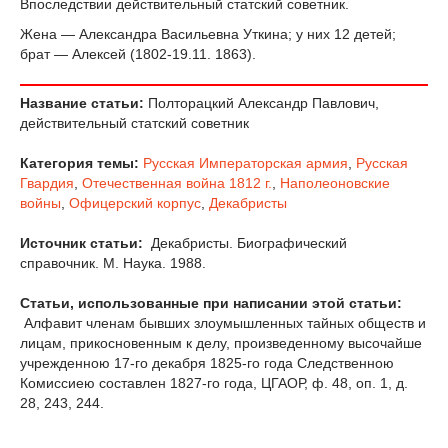
Впоследствии действительный статский советник.
Жена — Александра Васильевна Уткина; у них 12 детей;
брат — Алексей (1802-19.11. 1863).
Название статьи:
Полторацкий Александр Павлович,
действительный статский советник
Категория темы:
Русская Императорская армия
,
Русская
Гвардия
,
Отечественная война 1812 г.
,
Наполеоновские
войны
,
Офицерский корпус
,
Декабристы
Источник статьи:
Декабристы. Биографический
справочник. М. Наука. 1988.
Статьи, использованные при написании этой статьи:
Алфавит членам бывших злоумышленных тайных обществ и
лицам, прикосновенным к делу, произведенному высочайше
учрежденною 17-го декабря 1825-го года Следственною
Комиссиею составлен 1827-го года, ЦГАОР, ф. 48, оп. 1, д.
28, 243, 244.