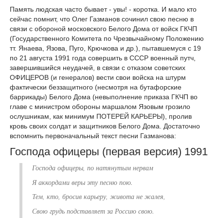
Память людская часто бывает - увы! - коротка. И мало кто
сейчас помнит, что Олег Газманов сочинил свою песню в
связи с обороной московского Белого Дома от войск ГКЧП
(Государственного Комитета по Чрезвычайному Положению
тт. Янаева, Язова, Пуго, Крючкова и др.), пытавшемуся с 19
по 21 августа 1991 года совершить в СССР военный путч,
завершившийся неудачей, в связи с отказом советских
ОФИЦЕРОВ (и генералов) вести свои войска на штурм
фактически беззащитного (несмотря на бутафорские
баррикады) Белого Дома (невыполнение приказа ГКЧП во
главе с министром обороны маршалом Язовым грозило
ослушникам, как минимум ПОТЕРЕЙ КАРЬЕРЫ), пролив
кровь своих солдат и защитников Белого Дома. Достаточно
вспомнить первоначальный текст песни Газманова:
Господа офицеры (первая версия) 1991
Господа офицеры, по натянутым нервам
Я аккордами веры эту песню пою.
Тем, кто, бросив карьеру, живота не жалея,
Свою грудь подставляет за Россию свою.