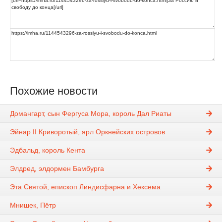
Похожие новости
Домангарт, сын Фергуса Мора, король Дал Риаты
Эйнар II Криворотый, ярл Оркнейских островов
Эдбальд, король Кента
Элдред, элдормен Бамбурга
Эта Святой, епископ Линдисфарна и Хексема
Мнишек, Пётр