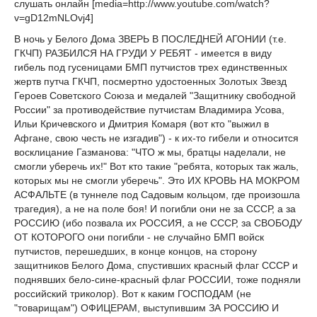
слушать онлайн [media=http://www.youtube.com/watch?
v=gD12mNLOvj4]
В ночь у Белого Дома ЗВЕРЬ В ПОСЛЕДНЕЙ АГОНИИ (т.е.
ГКЧП) РАЗБИЛСЯ НА ГРУДИ У РЕБЯТ - имеется в виду
гибель под гусеницами БМП путчистов трех единственных
жертв путча ГКЧП, посмертно удостоенных Золотых Звезд
Героев Советского Союза и медалей "Защитнику свободной
России" за противодействие путчистам Владимира Усова,
Ильи Кричевского и Дмитрия Комаря (вот кто "выжил в
Афгане, свою честь не изгадив") - к их-то гибели и относится
восклицание Газманова: "ЧТО ж мы, братцы наделали, не
смогли уберечь их!" Вот кто такие "ребята, которых так жаль,
которых мы не смогли уберечь". Это ИХ КРОВЬ НА МОКРОМ
АСФАЛЬТЕ (в туннеле под Садовым кольцом, где произошла
трагедия), а не на поле боя! И погибли они не за СССР, а за
РОССИЮ (ибо позвала их РОССИЯ, а не СССР, за СВОБОДУ
ОТ КОТОРОГО они погибли - не случайно БМП войск
путчистов, перешедших, в конце концов, на сторону
защитников Белого Дома, спустивших красный флаг СССР и
поднявших бело-сине-красный флаг РОССИИ, тоже подняли
российский триколор). Вот к каким ГОСПОДАМ (не
"товарищам") ОФИЦЕРАМ, выступившим ЗА РОССИЮ И