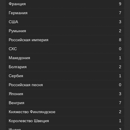
Франция
9
Германия
7
США
3
Румыния
2
Российская империя
8
СХС
0
Македония
1
Болгария
2
Сербия
1
Российская песня
0
Япония
3
Венгрия
7
Княжество Финляндское
2
Королевство Швеция
1
Индия
2