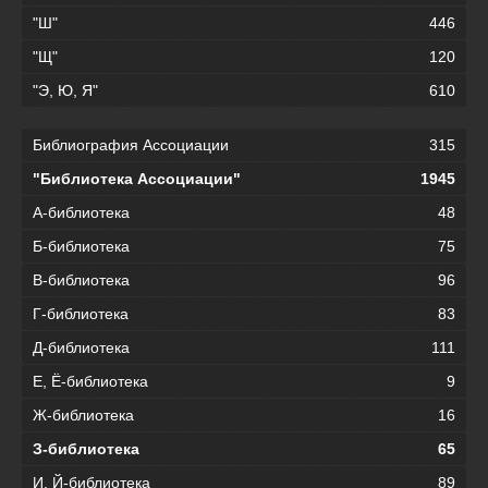
"Ш"
446
"Щ"
120
"Э, Ю, Я"
610
Библиография Ассоциации
315
"Библиотека Ассоциации"
1945
А-библиотека
48
Б-библиотека
75
В-библиотека
96
Г-библиотека
83
Д-библиотека
111
Е, Ё-библиотека
9
Ж-библиотека
16
З-библиотека
65
И, Й-библиотека
89