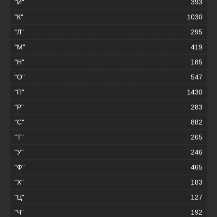
"И"
393
"К"
1030
"Л"
295
"М"
419
"Н"
185
"О"
547
"П"
1430
"Р"
283
"С"
882
"Т"
265
"У"
246
"Ф"
465
"Х"
183
"Ц"
127
"Ч"
192