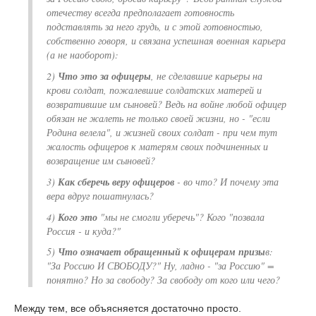
отечеству всегда предполагает готовность
подставлять за него грудь, и с этой готовностью,
собственно говоря, и связана успешная военная карьера
(а не наоборот):
2)
Что это за офицеры
, не сделавшие карьеры на
крови солдат, пожалевшие солдатских матерей и
возвратившие им сыновей? Ведь на войне любой офицер
обязан не жалеть не только своей жизни, но - "если
Родина велела", и жизней своих солдат - при чем тут
жалость офицеров к матерям своих подчиненных и
возвращение им сыновей?
3)
Как сберечь веру офицеров
- во что? И почему эта
вера вдруг пошатнулась?
4)
Кого это
"мы не смогли уберечь"? Кого "позвала
Россия - и куда?"
5)
Что означает обращенный к офицерам призы
в:
"За Россию И СВОБОДУ?" Ну, ладно - "за Россию" =
понятно? Но за свободу? За свободу от кого или чего?
Между тем, все объясняется достаточно просто.