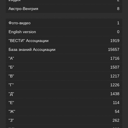
Австро-Венгрия
8
Фото-видео
1
English version
0
"ВЕСТИ" Ассоциации
1919
База знаний Ассоциации
15657
"А"
1716
"Б"
1507
"В"
1217
"Г"
1226
"Д"
1438
"Е"
114
"Ж"
54
"З"
262