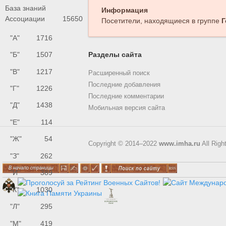
База знаний
Информация
Ассоциации
15650
Посетители, находящиеся в группе
Г
"А"
1716
"Б"
1507
Разделы сайта
"В"
1217
Расширенный поиск
Последние добавления
"Г"
1226
Последние комментарии
"Д"
1438
Мобильная версия сайта
"Е"
114
"Ж"
54
Copyright © 2014–2022
www.imha.ru
All Righ
"З"
262
"И"
389
"К"
1030
"Л"
295
"М"
419