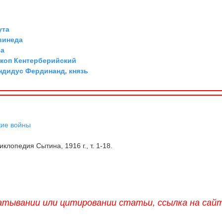
ута
винеда
са
скоп Кентерберийский
дидус Фердинанд, князь
кие войны
клопедия Сытина, 1916 г., т. 1-18.
атывании или цитировании статьи, ссылка на сай