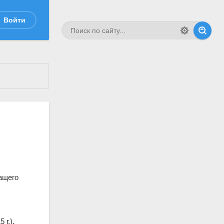
Войти
ащего
 г.).