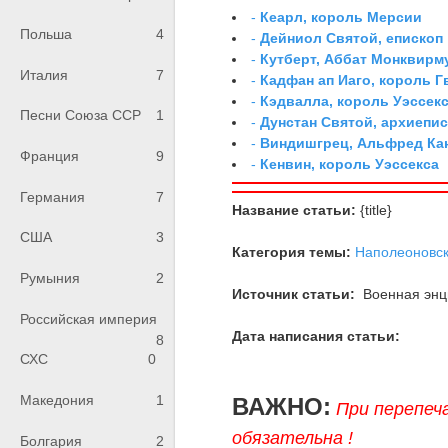
-
Кеарл, король Мерсии
Польша
4
-
Дейниол Святой, епископ
-
Кутберт, Аббат Монквирм
Италия
7
-
Кадфан ап Иаго, король Г
-
Кэдвалла, король Уэссек
Песни Союза ССР
1
-
Дунстан Святой, архиепи
-
Виндишгрец, Альфред Кан
Франция
9
-
Кенвин, король Уэссекса
Германия
7
Название статьи:
{title}
США
3
Категория темы:
Наполеоновс
Румыния
2
Источник статьи:
Военная энци
Российская империя
Дата написания статьи:
8
СХС
0
Македония
1
ВАЖНО:
При перепеч
обязательна !
Болгария
2