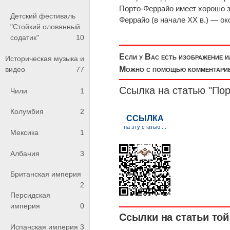
Порто-Феррайо имеет хорошо 
Детский фестиваль
Феррайо (в начале XX в.) — око
"Стойкий оловянный
содатик"
10
Если у Вас есть изображение 
Историческая музыка и
Можно с помощью комментариев
видео
77
Ссылка на статью "По
Чили
1
Колумбия
2
Мексика
1
Албания
3
Британская империя
2
Персидская
империя
0
Ссылки на статьи той 
Испанская империя
3