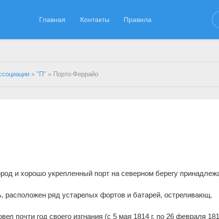
Главная
Контакты
Правила
ссоциации
»
"П"
» Порто-Феррайо
город и хорошо укрепленный порт на северном берегу принадлеж
, расположен ряд устарелых фортов и батарей, остреливающ.
л почти год своего изгнания (с 5 мая 1814 г. по 26 февраля 1815