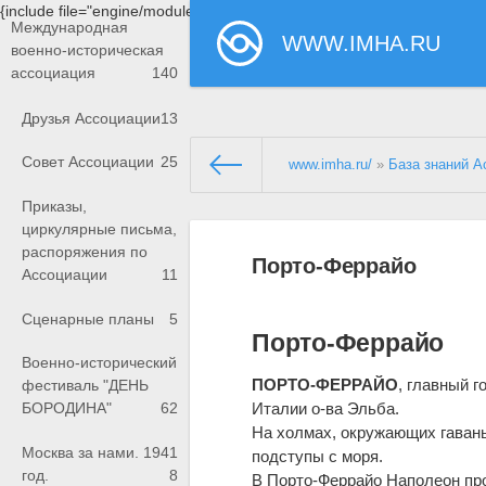
{include file="engine/modules/saperu/head.php"}
Международная
WWW.IMHA.RU
военно-историческая
ассоциация
140
Друзья Ассоциации
13
Совет Ассоциации
25
www.imha.ru/
»
База знаний А
Приказы,
циркулярные письма,
распоряжения по
Порто-Феррайо
Ассоциации
11
Сценарные планы
5
Порто-Феррайо
Военно-исторический
ПОРТО-ФЕРРАЙО
, главный 
фестиваль "ДЕНЬ
Италии о-ва Эльба.
БОРОДИНА"
62
На холмах, окружающих гавань
Москва за нами. 1941
подступы с моря.
год.
8
В Порто-Феррайо Наполеон прове