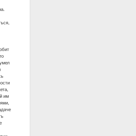
на.
ться,
юбит
го
сумел
и
сь
ности
ета,
й им
ями,
адаче
ть
е