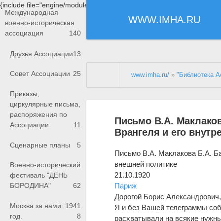
{include file="engine/modules/saperu/head.php"}
Международная
WWW.IMHA.RU
военно-историческая
ассоциация
140
Друзья Ассоциации
13
Совет Ассоциации
25
www.imha.ru/
»
"Библиотека А
Приказы,
циркулярные письма,
распоряжения по
Письмо В.А. Маклаков
Ассоциации
11
Врангеля и его внутр
Сценарные планы
5
Письмо В.А. Маклакова Б.А. Ба
внешней политике
Военно-исторический
21.10.1920
фестиваль "ДЕНЬ
Париж
БОРОДИНА"
62
Дорогой Борис Александрович
Москва за нами. 1941
Я и без Вашей телеграммы соб
год.
8
расхватывали на всякие нужные