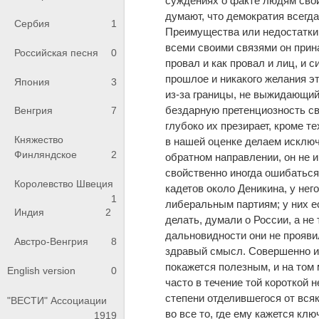
суждениях о факте людям свой
думают, что демократия всегда 
Сербия
1
Преимущества или недостатки 
всеми своими связями он прин
Российская песня
0
провал и как провал и лиц, и 
прошлое и никакого желания эт
Япония
3
из-за границы, не выжидающий
бездарную претенциозность св
Венгрия
7
глубоко их презирает, кроме т
Княжество
в нашей оценке делаем исключе
Финляндское
2
обратном направлении, он не 
свойственно иногда ошибаться.
Королевство Швеция
кадетов около Деникина, у него
1
либеральным партиям; у них е
Индия
2
делать, думали о России, а не 
дальновидности они не проявил
Австро-Венгрия
8
здравый смысл. Совершенно ис
покажется полезным, и на том 
English version
0
часто в течение той короткой н
степени отделившегося от вся
"ВЕСТИ" Ассоциации
во все то, где ему кажется кл
1919