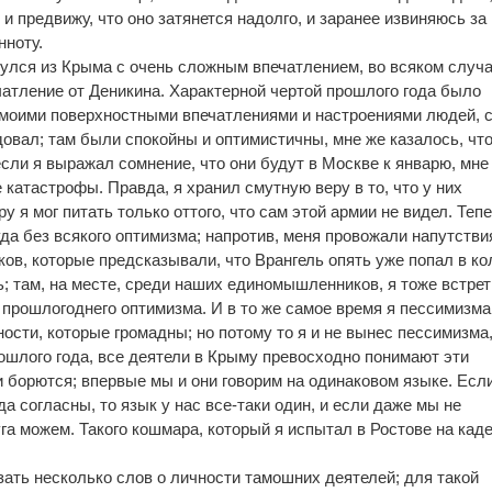
 предвижу, что оно затянется надолго, и заранее извиняюсь за
нноту.
нулся из Крыма с очень сложным впечатлением, во всяком случа
атление от Деникина. Характерной чертой прошлого года было
 моими поверхностными впечатлениями и настроениями людей, 
довал; там были спокойны и оптимистичны, мне же казалось, что
сли я выражал сомнение, что они будут в Москве к январю, мне
е катастрофы. Правда, я хранил смутную веру в то, что у них
у я мог питать только оттого, что сам этой армии не видел. Теп
туда без всякого оптимизма; напротив, меня провожали напутстви
в, которые предсказывали, что Врангель опять уже попал в к
ь; там, на месте, среди наших единомышленников, я тоже встре
 прошлогоднего оптимизма. И в то же самое время я пессимизма
ности, которые громадны; но потому то я и не вынес пессимизма,
прошлого года, все деятели в Крыму превосходно понимают эти
и борются; впервые мы и они говорим на одинаковом языке. Есл
а согласны, то язык у нас все-таки один, и если даже мы не
уга можем. Такого кошмара, который я испытал в Ростове на кад
зать несколько слов о личности тамошних деятелей; для такой