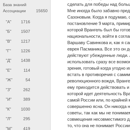
сделать для победы над боль
База знаний
Мне иногда было забавно пред
Ассоциации
15650
Сазоновым. Когда я подумаю, 
"А"
1716
постановление 9 марта, примир
которой Врангель был бы гото
"Б"
1507
национальности, войти в согл
"В"
1217
Варшаву Савинкова и, как я с
еврея Пасманика. Все это он д
"Г"
1226
действуют убежденные люди. А
"Д"
1438
использовать сразу все возмо
зрения, готовый когда угодно 
"Е"
114
встать в противоречия с сами
"Ж"
54
революционного вождя, Врангел
ему приходится действовать и 
"З"
262
которой идет деятельность Вр
"И"
389
самой России или, по крайней м
совершенно ясна. Он никогда н
"К"
1030
советы, так как мы не понимае
"Л"
295
совмещения несовместимого дл
то, что она не понимает Росси
"М"
419