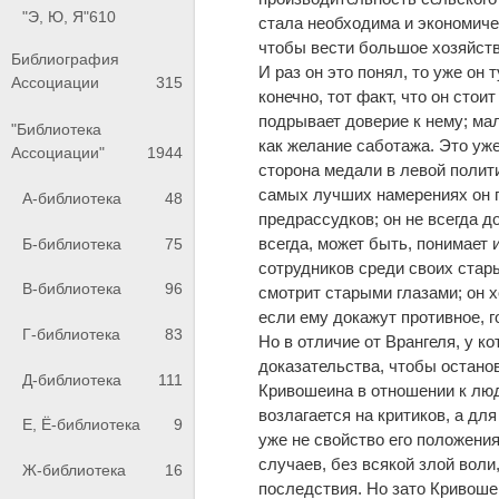
"Э, Ю, Я"
610
стала необходима и экономичес
чтобы вести большое хозяйство
Библиография
И раз он это понял, то уже он 
Ассоциации
315
конечно, тот факт, что он сто
подрывает доверие к нему; ма
"Библиотека
как желание саботажа. Это уже
Ассоциации"
1944
сторона медали в левой полит
самых лучших намерениях он п
А-библиотека
48
предрассудков; он не всегда 
всегда, может быть, понимает 
Б-библиотека
75
сотрудников среди своих стары
В-библиотека
96
смотрит старыми глазами; он х
если ему докажут противное, г
Г-библиотека
83
Но в отличие от Врангеля, у ко
доказательства, чтобы останов
Д-библиотека
111
Кривошеина в отношении к люд
возлагается на критиков, а для
Е, Ё-библиотека
9
уже не свойство его положения,
случаев, без всякой злой вол
Ж-библиотека
16
последствия. Но зато Кривоше