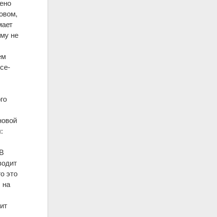
чено
овом,
мает
ему не
ем
се-
го
новой
:
в
 В
водит
о это
 на
зит