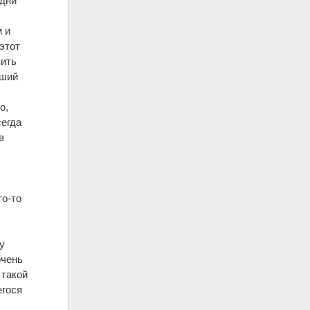
одни
м и
этот
вить
вший
о,
сегда
в
то-то
у
очень
 такой
егося