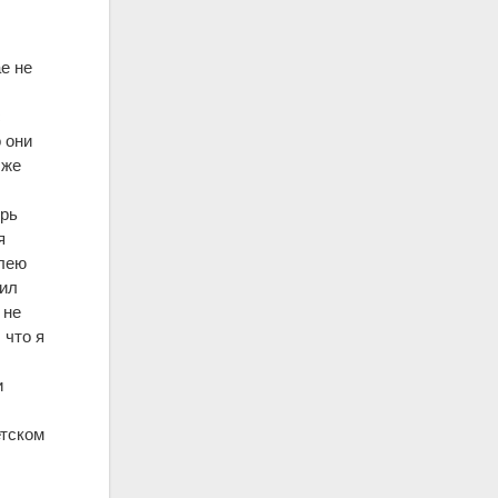
е не
с
 они
 же
ерь
я
олею
тил
 не
 что я
и
етском