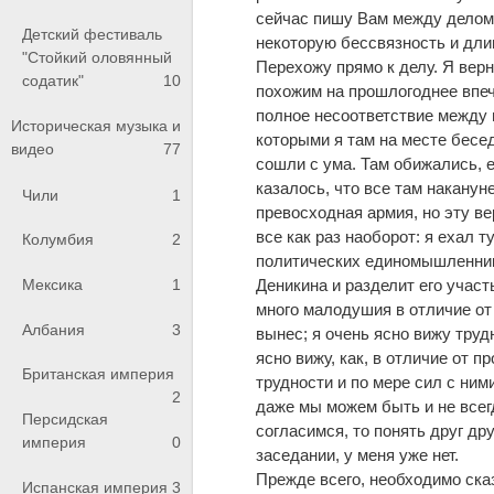
сейчас пишу Вам между делом и
Детский фестиваль
некоторую бессвязность и дли
"Стойкий оловянный
Перехожу прямо к делу. Я вер
содатик"
10
похожим на прошлогоднее впеч
полное несоответствие между
Историческая музыка и
которыми я там на месте бесе
видео
77
сошли с ума. Там обижались, е
казалось, что все там наканун
Чили
1
превосходная армия, но эту вер
все как раз наоборот: я ехал 
Колумбия
2
политических единомышленнико
Деникина и разделит его участ
Мексика
1
много малодушия в отличие от
Албания
3
вынес; я очень ясно вижу труд
ясно вижу, как, в отличие от 
Британская империя
трудности и по мере сил с ним
2
даже мы можем быть и не всегд
Персидская
согласимся, то понять друг др
империя
0
заседании, у меня уже нет.
Прежде всего, необходимо ска
Испанская империя
3