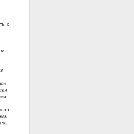
ть, с
ой
ся
рой
реди
ния
авать
ема
 за