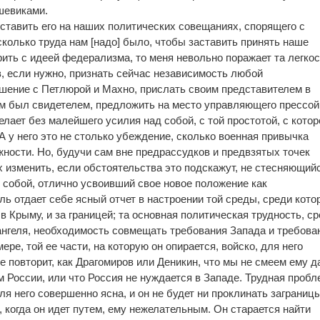
шевиками.
ставить его на наших политических совещаниях, спорящего с
сколько труда нам [надо] было, чтобы заставить принять наше
ить с идеей федерализма, то меня невольно поражает та легкос
в, если нужно, признать сейчас независимость любой
ашение с Петлюрой и Махно, прислать своим представителем в
ам был свидетелем, предложить на место управляющего прессой
елает без малейшего усилия над собой, с той простотой, с котор
 у него это не столько убеждение, сколько военная привычка
жности. Но, будучи сам вне предрассудков и предвзятых точек
их изменить, если обстоятельства это подскажут, не стесняющий
м собой, отлично усвоивший свое новое положение как
ь отдает себе ясный отчет в настроении той среды, среди кото
в Крыму, и за границей; та основная политическая трудность, с
ангеля, необходимость совмещать требования Запада и требова
ере, той ее части, на которую он опирается, войско, для него
е повторит, как Драгомиров или Деникин, что мы не смеем ему д
м России, или что Россия не нуждается в Западе. Трудная пробл
я него совершенно ясна, и он не будет ни проклинать заграницы
и, когда он идет путем, ему нежелательным. Он старается найти