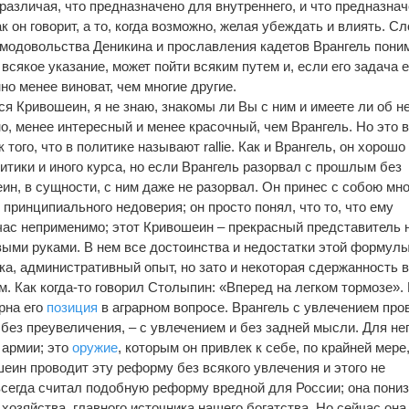
различая, что предназначено для внутреннего, и что предназна
к он говорит, а то, когда возможно, желая убеждать и влиять. Сл
амодовольства Деникина и прославления кадетов Врангель пони
сякое указание, может пойти всяким путем и, если его задача 
но менее виноват, чем многие другие.
я Кривошеин, я не знаю, знакомы ли Вы с ним и имеете ли об н
но, менее интересный и менее красочный, чем Врангель. Но это в
 того, что в политике называют rallie. Как и Врангель, он хорошо
итики и иного курса, но если Врангель разорвал с прошлым без
ин, в сущности, с ним даже не разорвал. Он принес с собою мно
 принципиального недоверия; он просто понял, что то, что ему
йчас неприменимо; этот Кривошеин – прекрасный представитель 
ыми руками. В нем все достоинства и недостатки этой формулы
ка, административный опыт, но зато и некоторая сдержанность 
. Как когда-то говорил Столыпин: «Вперед на легком тормозе».
рна его
позиция
в аграрном вопросе. Врангель с увлечением про
без преувеличения, – с увлечением и без задней мысли. Для нег
е армии; это
оружие
, которым он привлек к себе, по крайней мере,
еин проводит эту реформу без всякого увлечения и этого не
 всегда считал подобную реформу вредной для России; она пони
хозяйства, главного источника нашего богатства. Но сейчас она