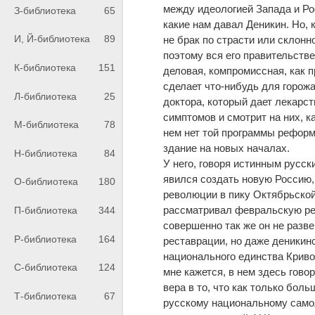
между идеологией Запада и Ро
З-библиотека
65
какие нам давал Деникин. Но, 
И, Й-библиотека
89
не брак по страсти или склонно
поэтому вся его правительств
К-библиотека
151
деловая, компромиссная, как п
сделает что-нибудь для горожан
Л-библиотека
25
доктора, который дает лекарс
симптомов и смотрит на них, к
М-библиотека
78
нем нет той программы реформ
здание на новых началах.
Н-библиотека
84
У него, говоря истинным русск
явился создать новую Россию, 
О-библиотека
180
революции в пику Октябрьской,
рассматривал февральскую ре
П-библиотека
344
совершенно так же он не разве
Р-библиотека
164
реставрации, но даже деникин
национального единства Кривош
С-библиотека
124
мне кажется, в нем здесь гово
вера в то, что как только бол
Т-библиотека
67
русскому национальному само