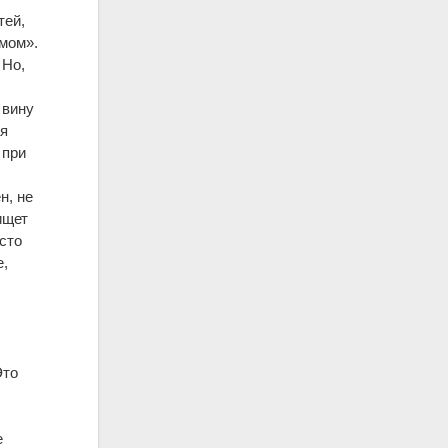
тей,
змом».
 Но,
 вину
ая
 при
н, не
ищет
сто
е,
Это
е