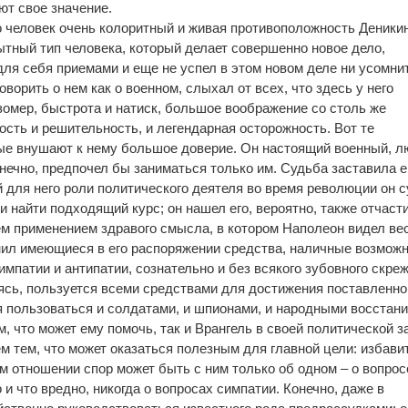
ют свое значение.
то человек очень колоритный и живая противоположность Деники
тный тип человека, который делает совершенно новое дело,
ля себя приемами и еще не успел в этом новом деле ни усомни
оворить о нем как о военном, слыхал от всех, что здесь у него
зомер, быстрота и натиск, большое воображение со столь же
сть и решительность, и легендарная осторожность. Вот те
ые внушают к нему большое доверие. Он настоящий военный, л
онечно, предпочел бы заниматься только им. Судьба заставила е
й для него роли политического деятеля во время революции он 
 найти подходящий курс; он нашел его, вероятно, также отчаст
ем применением здравого смысла, в котором Наполеон видел ве
нил имеющиеся в его распоряжении средства, наличные возмож
импатии и антипатии, сознательно и без всякого зубовного скреж
яясь, пользуется всеми средствами для достижения поставленно
я пользоваться и солдатами, и шпионами, и народными восстани
м, что может ему помочь, так и Врангель в своей политической з
м тем, что может оказаться полезным для главной цели: избави
м отношении спор может быть с ним только об одном – о вопрос
 и что вредно, никогда о вопросах симпатии. Конечно, даже в