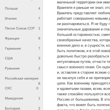
маленькой территории они име
Врангеля я раньше не знал; э
Польша
4
Врангель представляет любопы
работает совершенно новыми д
Италия
7
ни разочароваться. Я не буду г
Песни Союза ССР
1
значительные дарования и гла
большой осторожностью, смело
Франция
9
своеобразные качества, котор
военное дело и, в сущности, к
Германия
7
быть политиком, и в этой ново
довольно быстро разобраться и
США
3
интуитивным путем, отчасти т
смысл военного гения. Он оце
Румыния
2
и, оставляя в стороне всякие с
не насилуя себя и не притвор
Российская империя
цели. Как военному приходитс
8
СХС
0
и ядовитыми газами, всем, все
также спокойно пользуется все
Македония
1
Россию от большевизма. В это
факта, что может быть полезно
Болгария
2