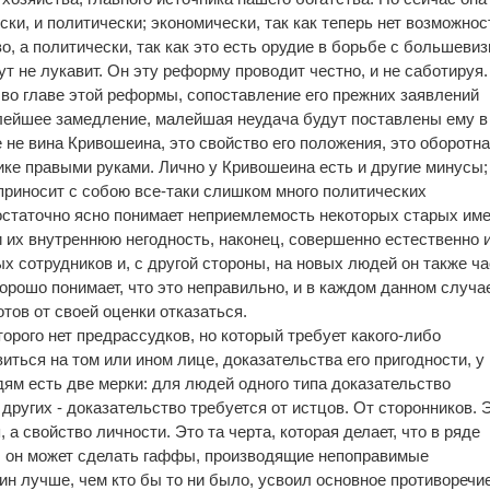
ки, и политически; экономически, так как теперь нет возможнос
, а политически, так как это есть орудие в борьбе с большеви
тут не лукавит. Он эту реформу проводит честно, и не саботируя.
ит во главе этой реформы, сопоставление его прежних заявлений
лейшее замедление, малейшая неудача будут поставлены ему в
 не вина Кривошеина, это свойство его положения, это оборотн
ике правыми руками. Лично у Кривошеина есть и другие минусы;
риносит с собою все-таки слишком много политических
достаточно ясно понимает неприемлемость некоторых старых име
и их внутреннюю негодность, наконец, совершенно естественно 
х сотрудников и, с другой стороны, на новых людей он также ча
орошо понимает, что это неправильно, и в каждом данном случа
отов от своей оценки отказаться.
торого нет предрассудков, но который требует какого-либо
иться на том или ином лице, доказательства его пригодности, у
ям есть две мерки: для людей одного типа доказательство
 других - доказательство требуется от истцов. От сторонников. 
 а свойство личности. Это та черта, которая делает, что в ряде
и, он может сделать гаффы, производящие непоправимые
ин лучше, чем кто бы то ни было, усвоил основное противоречи