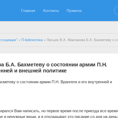
Главная
Контакты
Правила
ссоциации"
»
П-библиотека
» Письмо В.А. Маклакова Б.А. Бахметеву о состоянии армии П.Н. Врангеля и его внутренней 
а Б.А. Бахметеву о состоянии армии П.Н.
енней и внешней политике
хметеву о состоянии армии П.Н. Врангеля и его внутренней и
,
ирался Вам написать, но первое время после приезда все врем
 и ненужные вещи, и я откладывал это писание со дня на день;