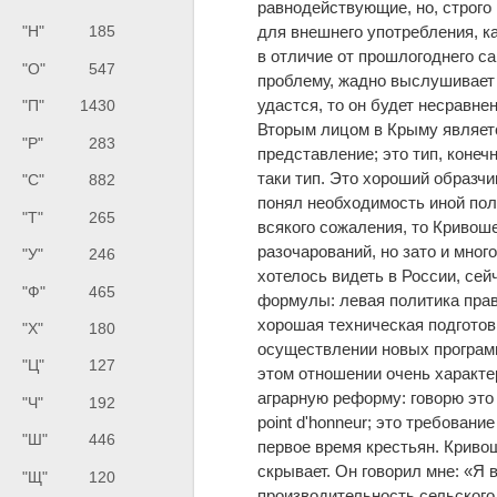
равнодействующие, но, строго 
для внешнего употребления, ка
"Н"
185
в отличие от прошлогоднего с
"О"
547
проблему, жадно выслушивает в
удастся, то он будет несравнен
"П"
1430
Вторым лицом в Крыму являетс
"Р"
283
представление; это тип, конеч
таки тип. Это хороший образчик
"С"
882
понял необходимость иной пол
"Т"
265
всякого сожаления, то Кривоше
разочарований, но зато и много
"У"
246
хотелось видеть в России, се
"Ф"
465
формулы: левая политика прав
хорошая техническая подготов
"Х"
180
осуществлении новых программ
"Ц"
127
этом отношении очень характе
аграрную реформу: говорю это 
"Ч"
192
point d'honneur; это требовани
"Ш"
446
первое время крестьян. Кривош
скрывает. Он говорил мне: «Я
"Щ"
120
производительность сельского 