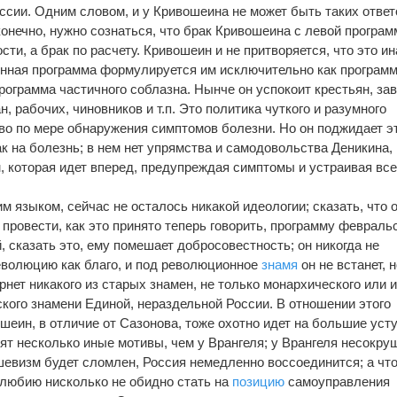
ссии. Одним словом, и у Кривошеина не может быть таких ответ
конечно, нужно сознаться, что брак Кривошеина с левой програм
сти, а брак по расчету. Кривошеин и не притворяется, что это ин
енная программа формулируется им исключительно как програм
рограмма частичного соблазна. Нынче он успокоит крестьян, за
, рабочих, чиновников и т.п. Это политика чуткого и разумного
тво по мере обнаружения симптомов болезни. Но он поджидает э
ак на болезнь; в нем нет упрямства и самодовольства Деникина, 
, которая идет вперед, предупреждая симптомы и устраивая вс
им языком, сейчас не осталось никакой идеологии; сказать, что 
провести, как это принято теперь говорить, программу февраль
 сказать это, ему помешает добросовестность; он никогда не
волюцию как благо, и под революционное
знамя
он не встанет, 
рнет никакого из старых знамен, не только монархического или 
ского знамени Единой, нераздельной России. В отношении этого
еин, в отличие от Сазонова, тоже охотно идет на большие усту
рят несколько иные мотивы, чем у Врангеля; у Врангеля несокр
ьшевизм будет сломлен, Россия немедленно воссоединится; а чт
любию нисколько не обидно стать на
позицию
самоуправления