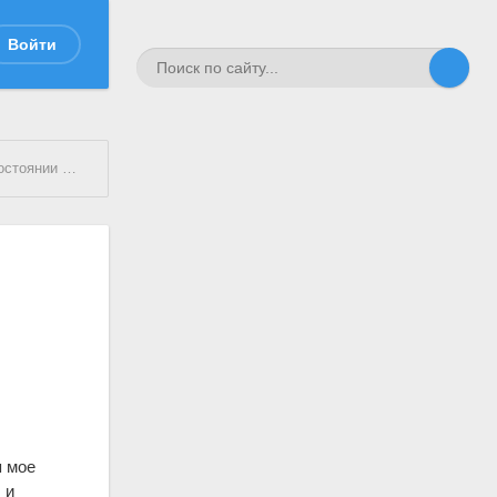
Войти
и внешней политике
я мое
 и