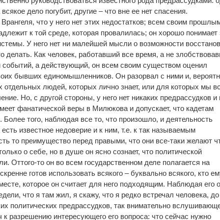
ственно руководствоваться известного рода предрассудками: 
всякое дело погубит, другие – что вне ее нет спасения.
Врангеля, что у него нет этих недостатков; всем своим прошлы
адлежит к той среде, которая провалилась; он хорошо понимает 
системы. У него нет ни малейшей мысли о возможности восстано
о делать. Как человек, работавший все время, а не злобствова
 событий, а действующий, он всем своим существом оценил
оих бывших единомышленников. Он разорвал с ними и, вероятн
ех отдельных людей, которых лично знает, или для которых мы в
ние. Но, с другой стороны, у него нет никаких предрассудков и 
имеет фанатической веры в Милюкова и допускает, что кадетам
 Более того, наблюдая все то, что произошло, и деятельность
 есть известное недоверие и к ним, т.е. к так называемым
сть то преимущество перед правыми, что они все-таки желают ч
только о себе, но в душе он ясно сознает, что политической
и. Оттого-то он во всем государственном деле полагается на
кренне готов использовать всякого – буквально всякого, кто ем
месте, которое он считает для него подходящим. Наблюдая его 
едели, что я там жил, я скажу, что я редко встречал человека, до
ких политических предрассудков, так внимательно вслушивающ
юч к разрешению интересующего его вопроса: что сейчас нужно