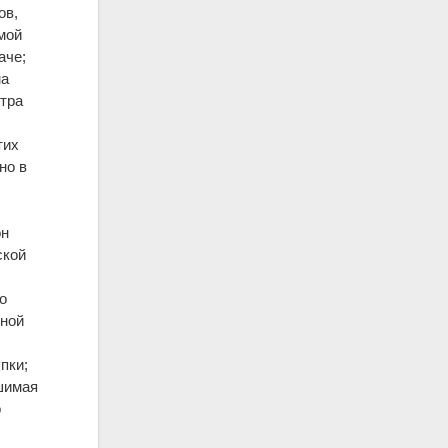
ов,
мой
аче;
ма
втра
тих
но в
е
он
ской
но
иной
пки;
ушимая
о