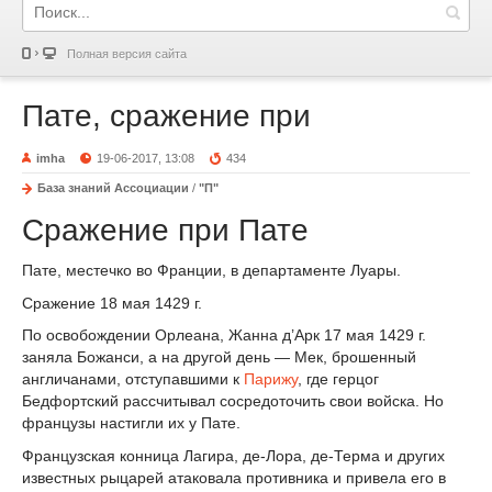
Полная версия сайта
Пате, сражение при
imha
19-06-2017, 13:08
434
База знаний Ассоциации
/
"П"
Сражение при Пате
Пате, местечко во Франции, в департаменте Луары.
Сражение 18 мая 1429 г.
По освобождении Орлеана, Жанна д’Арк 17 мая 1429 г.
заняла Божанси, а на другой день — Мек, брошенный
англичанами, отступавшими к
Парижу
, где герцог
Бедфортский рассчитывал сосредоточить свои войска. Но
французы настигли их у Пате.
Французская конница Лагира, де-Лора, де-Терма и других
известных рыцарей атаковала противника и привела его в