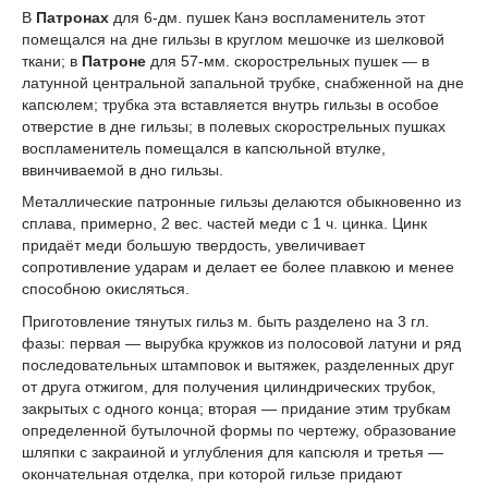
В
Патронах
для 6-дм. пушек Канэ воспламенитель этот
помещался на дне гильзы в круглом мешочке из шелковой
ткани; в
Патроне
для 57-мм. скорострельных пушек — в
латунной центральной запальной трубке, снабженной на дне
капсюлем; трубка эта вставляется внутрь гильзы в особое
отверстие в дне гильзы; в полевых скорострельных пушках
воспламенитель помещался в капсюльной втулке,
ввинчиваемой в дно гильзы.
Металлические патронные гильзы делаются обыкновенно из
сплава, примерно, 2 вес. частей меди с 1 ч. цинка. Цинк
придаёт меди большую твердость, увеличивает
сопротивление ударам и делает ее более плавкою и менее
способною окисляться.
Приготовление тянутых гильз м. быть разделено на 3 гл.
фазы: первая — вырубка кружков из полосовой латуни и ряд
последовательных штамповок и вытяжек, разделенных друг
от друга отжигом, для получения цилиндрических трубок,
закрытых с одного конца; вторая — придание этим трубкам
определенной бутылочной формы по чертежу, образование
шляпки с закраиной и углубления для капсюля и третья —
окончательная отделка, при которой гильзе придают