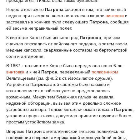
прохода иглы. Гильза была также бумажная.
Недостаток такого
Патрона
состоял в том, что войлочный
поддон при выстреле часто оставался в канале
винтовки
и
застревал на кончике пули следующего
Патрона
, сообщая
ей весьма неправильный полет.
К винтовке Карле был испытан ряд
Патронов
, при чем
сначала отказались от войлочного поддона, а затем ввели
медные капсюли, снаряженные составом из бертолетовой
соли и антимония.
В 1867 г. по системе Карле была переделана наша 6-лн.
винтовка
и к ней
Патрон
, переделанный
полковником
Вельтищевым (см. фиг. 2 к ст.
Игольчатое оружие
).
Устройство
Патрона
этой системы было сложно и
изготовление их в войсках уже не представлялось
возможным. Между тем бумажная гильза не давала
надежной обтюрации, вызывая этим довольно сложное
устройство затвора. Только металлическая гильза в
Патроне
,
устраняя прорыв газов, допустила принятие оружия с более
простым устройством замка.
Впервые
Патрон
с металлической гильзою появились на
вооружении вовремя американской междоусобной войны;