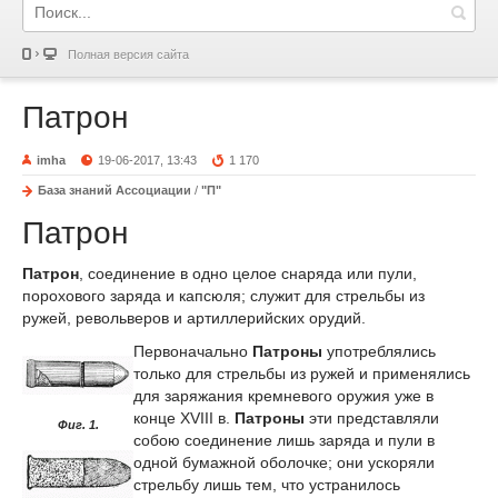
Полная версия сайта
Патрон
imha
19-06-2017, 13:43
1 170
База знаний Ассоциации
/
"П"
Патрон
Патрон
, соединение в одно целое снаряда или пули,
порохового заряда и капсюля; служит для стрельбы из
ружей, револьверов и артиллерийских орудий.
Первоначально
Патроны
употреблялись
только для стрельбы из ружей и применялись
для заряжания кремневого оружия уже в
конце XVIII в.
Патроны
эти представляли
Фиг. 1.
собою соединение лишь заряда и пули в
одной бумажной оболочке; они ускоряли
стрельбу лишь тем, что устранилось