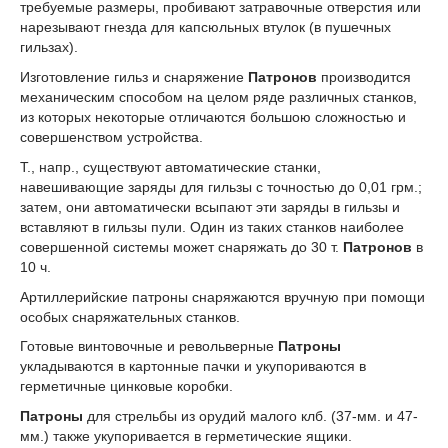
требуемые размеры, пробивают затравочные отверстия или
нарезывают гнезда для капсюльных втулок (в пушечных
гильзах).
Изготовление гильз и снаряжение
Патронов
производится
механическим способом на целом ряде различных станков,
из которых некоторые отличаются большою сложностью и
совершенством устройства.
Т., напр., существуют автоматические станки,
навешивающие заряды для гильзы с точностью до 0,01 грм.;
затем, они автоматически всыпают эти заряды в гильзы и
вставляют в гильзы пули. Один из таких станков наиболее
совершенной системы может снаряжать до 30 т.
Патронов
в
10 ч.
Артиллерийские патроны снаряжаются вручную при помощи
особых снаряжательных станков.
Готовые винтовочные и револьверные
Патроны
укладываются в картонные пачки и укупориваются в
герметичные цинковые коробки.
Патроны
для стрельбы из орудий малого клб. (37-мм. и 47-
мм.) также укупоривается в герметические ящики.