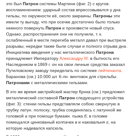
это был
Патрон
системы Мартини (фиг. 2) с кругов.
воспламенением: ударный состав впрессовывался у дна
гильзы, по окружности её, около закраины.
Патроны
эти
имели ту выгоду, что при осечке достаточно было только
немного повернуть
Патрон
и произвести новый спуск.
Однако, распространения они не получили, т. к.
ослабленный в месте перегиба металл давал при выстреле
разрывы; нередки также были случаи и полного отрыва дна.
Инициатива введения у нас металлического
Патрона
принадлежит Императору
Александру III
: в бытность его
Наследником в 1869 г. он на свои личные средства заказал
Путиловскому заводу переделать по системе
лейтенанта
.
Баранова (см.) 10.000 шт. 6-лн. винтовок для стрельбы
Патронами
с металлическими гильзами.
В это же время австрийский мастер Крнка (см.) предложил
металлический составной
Патрон
следующего устройства
(фиг. 3): стенки гильзы представляли собою свернутую в
трубку латун. полоску; трубка соединялась с латунной же
головкой
а
при помощи бумажн. пыжа
б
; в головке
помещался цинкованый колпачек
в
и наковальня
г
, на
которую надевался капсюль.