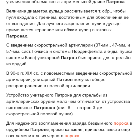
увеличения объема гильзы при меньшей длине
Патрона
.
Величина диаметра дульца рассчитывается т. обр., чтобы
пуля входила с трением, достаточным для обеспечения её
от выпадения. Для лучшего закрепления пули в дульце
применяется кернение или обжим дулец в готовых
Патронах
.
С введением скорострельной артиллерии (37-мм., 47-мм. и
57-мм. сист. Гочкиса и системы Норденфельта и 6-дм. пушки
системы Канэ) унитарный
Патрон
был принят для стрельбы
из орудий.
В 90-х гг. XIX ст., с повсеместным введением скорострельной
артиллерии, унитарный
Патрон
получил общее
распространение в полевой артиллерии.
Устройство унитарного Патрона для стрельбы из
артиллерийских орудий мало чем отличается от устройства
винтовочных
Патронов
(фиг. 8 — патрон 3-дм.
скорострельной полевой пушки).
Для надежного воспламенения заряда бездымного
пороха
в
орудийном
Патроне
, кроме капсюля, пришлось ввести еще
воспламенитель из черного
пороха
.