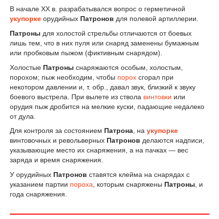
В начале XX в. разрабатывался вопрос о герметичной
укупорке
орудийных
Патронов
для полевой артиллерии.
Патроны
для холостой стрельбы отличаются от боевых
лишь тем, что в них пуля или снаряд заменены бумажным
или пробковым пыжом (фиктивным снарядом).
Холостые
Патроны
снаряжаются особым, холостым,
порохом; пыж необходим, чтобы
порох
сгорал при
некотором давлении и, т. обр., давал звук, близкий к звуку
боевого выстрела. При вылете из ствола
винтовки
или
орудия пыж дробится на мелкие куски, падающие недалеко
от дула.
Для контроля за состоянием
Патрона
, на
укупорке
винтовочных и револьверных
Патронов
делаются надписи,
указывающие место их снаряжения, а на пачках — вес
заряда и время снаряжения.
У орудийных
Патронов
ставятся клейма на снарядах с
указанием партии
пороха
, которым снаряжены
Патроны
, и
года снаряжения.