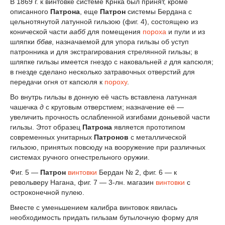
В 1869 г. к винтовке системе Крнка был принят, кроме
описанного
Патрона
, еще
Патрон
системы Бердана с
цельнотянутой латунной гильзою (фиг. 4), состоящею из
конической части
аабб
для помещения
пороха
и пули и из
шляпки
ббвв
, назначаемой для упора гильзы об уступ
патронника и для экстрагирования стрелянной гильзы; в
шляпке гильзы имеется гнездо с наковальней
г
для капсюля;
в гнезде сделано несколько затравочных отверстий для
передачи огня от капсюля к
пороху
.
Во внутрь гильзы в донную её часть вставлена латунная
чашечка
д
с круговым отверстием; назначение её —
увеличить прочность ослабленной изгибами доньевой части
гильзы. Этот образец
Патрона
является прототипом
современных унитарных
Патронов
с металлической
гильзою, принятых повсюду на вооружение при различных
системах ручного огнестрельного оружии.
Фиг. 5 —
Патрон
винтовки
Бердан № 2, фиг. 6 — к
револьверу Нагана, фиг. 7 — 3-лн. магазин
винтовки
с
остроконечной пулею.
Вместе с уменьшением калибра винтовок явилась
необходимость придать гильзам бутылочную форму для