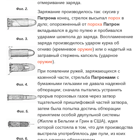
отмеривание заряда.
Фиг. 2.
Заряжание производилось так: скусив у
Патрона
конец, стрелок высыпал
порох
в
дуло; опорожненный от
пороха
Патрон
вкладывался в дуло пулею и пробивался
ударами шомпола до заряда. Воспламенение
Фиг. 3.
заряда производилось ударом курка об
огниво (кремневое
оружие
) или о надетый на
затравный стержень капсюль (ударное
оружие
).
При появлении ружей, заряжающихся с
казенной части, стрельба
Патронами
с
бумажными гильзами не давала надежной
Фиг. 4.
обтюрации; сначала пытались устранить
прорыв пороховых газов через затвор
тщательной пришлифовкой частей затвора,
затем была попытка достичь обтюрации
Фиг. 5.
принятием особой двупульной системы
(Жилле в Бельгии и Грин в США), идея
которой состояла в том, что для производства
выстрела употреблялось две пули, из коих
Фиг. 6.
одна служила обтюратором.