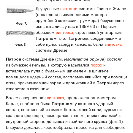
Двупульные
винтовки
системы Грина и Жилле
(последняя с изменениями мастера
оружейной комиссии Труммера) безуспешно
Фиг. 7.
испытывались у нас в 1859-63 гг. Первым
образцом
винтовки
, стрелявшей унитарным
Патроном
, т.-е.
Патроном
, соединявшим в
себе пулю, заряд и капсюль, была
винтовка
Фиг. 8.
системы Дрейзе.
Патрон
системы Дрейзе (см.
Игольчатое оружие
) состоял
из бумажной гильзы, в которую насыпался
порох
и
вставлялась пуля с бумажным шпигелем; в шпигеле
помещался ударный состав, воспламенявшийся при помощи
иглы, прокалывавшей заряд и проникавшей в
Патрон
через
отверстие в казеннике.
Более совершенная
винтовка
, предложенная мастером
Карле, снабжена была
Патроном
, у которого ударный
состав, состоявший из смеси бертолетовой соли, сурьмы и
красного фосфора, помещался в чашке, приклеиваемой к
внутренней стороне донышка из войлочного кружка (фиг. 1).
В кружке делалась крестообразная просечка для свободного