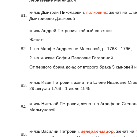
князь Дмитрий Николаевич,
полковник
; женат на Ели
81.
Дмитриевне Дашковой
князь Андрей Петрович, тайный советник.
Женат:
82.
1. на Марфе Андреевне Масловой, р. 1768 - 1796;
2. на княжне Софии Павловне Гагариной.
От первого брака дочь; от второго брака 5 сыновей и
князь Иван Петрович, женат на Елене Ивановне Стак
83.
29 августа 1768 - 1 июля 1845
князь Николай Петрович, женат на Аграфене Степан
84.
Мельгуновой
князь Василий Петрович,
генерал-майор
, женат на
85.