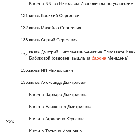
Княжна NN, за Николаем Ивановичем Богуславским
131.
князь Василий Сергеевич
132.
князь Михайло Сергеевич
133.
князь Сергий Сергеевич
князь Дмитрий Николаевич женат на Елисавете Ива
134.
Бибиковой (овдовев, вышла за
барона
Менгдена)
135.
князь NN Михайлович
136.
князь Александр Дмитриевич
Княжна Варвара Дмитриевна
Княжна Елисавета Дмитриевна
Княжна Аграфена Юрьевна
XXX.
Княжна Татьяна Ивановна