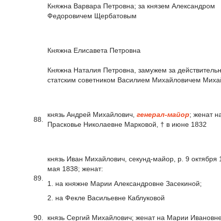
Княжна Варвара Петровна; за князем Александром
Федоровичем Щербатовым
Княжна Елисавета Петровна
Княжна Наталия Петровна, замужем за действитель
статским советником Василием Михайловичем Мих
князь Андрей Михайлович,
генерал-майор
; женат н
88.
Прасковье Николаевне Марковой, † в июне 1832
князь Иван Михайлович, секунд-майор, р. 9 октября 
мая 1838; женат:
89.
1. на княжне Марии Александровне Засекиной;
2. на Фекле Васильевне Каблуковой
90.
князь Сергий Михайлович; женат на Марии Ивановн