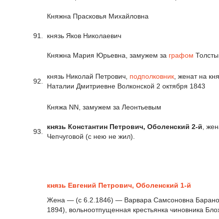
Княжна Прасковья Михайловна
91.
князь Яков Николаевич
Княжна Мария Юрьевна, замужем за
графом
Толст
князь Николай Петрович,
подполковник
, женат на кн
92.
Наталии Дмитриевне Волконской 2 октября 1843
Княжа NN, замужем за Леонтьевым
князь Константин Петрович, Оболенский 2-й
, жен
93.
Чепчуговой (с нею не жил).
князь Евгений Петрович, Оболенский 1-й
Жена — (с 6.2.1846) — Варвара Самсоновна Барано
1894), вольноотпущенная крестьянка чиновника Бло