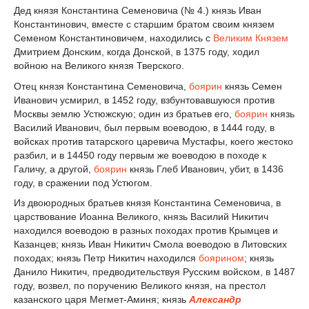
Дед князя Константина Семеновича (№ 4.) князь Иван
Константинович, вместе с старшим братом своим князем
Семеном Константиновичем, находились с
Великим Князем
Дмитрием Донским, когда Донской, в 1375 году, ходил
войною на Великого князя Тверского.
Отец князя Константина Семеновича,
боярин
князь Семен
Иванович усмирил, в 1452 году, взбунтовавшуюся против
Москвы землю Устюжскую; один из братьев его,
боярин
князь
Василий Иванович, был первым воеводою, в 1444 году, в
войсках против татарского царевича Мустафы, коего жестоко
разбил, и в 14450 году первым же воеводою в походе к
Галичу, а другой,
боярин
князь Глеб Иванович, убит, в 1436
году, в сражении под Устюгом.
Из двоюродных братьев князя Константина Семеновича, в
царствование Иоанна Великого, князь Василий Никитич
находился воеводою в разных походах против Крымцев и
Казанцев; князь Иван Никитич Смола воеводою в Литовских
походах; князь Петр Никитич находился
боярином
; князь
Данило Никитич, предводительствуя Русским войском, в 1487
году, возвел, по поручению Великого князя, на престол
казанского царя Мегмет-Аминя; князь
Александр