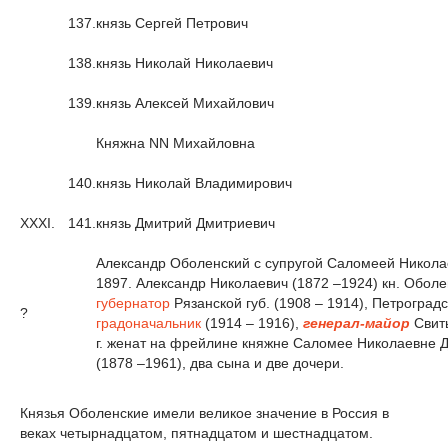
137.
князь Сергей Петрович
138.
князь Николай Николаевич
139.
князь Алексей Михайлович
Княжна NN Михайловна
140.
князь Николай Владимирович
XXXI.
141.
князь Дмитрий Дмитриевич
Александр Оболенский с супругой Саломеей Никола
1897. Александр Николаевич (1872 –1924) кн. Оболе
губернатор
Рязанской губ. (1908 – 1914), Петроград
?
градоначальник
(1914 – 1916),
генерал-майор
Свиты
г. женат на фрейлине княжне Саломее Николаевне 
(1878 –1961), два сына и две дочери.
Князья Оболенские имели великое значение в Россия в
веках четырнадцатом, пятнадцатом и шестнадцатом.