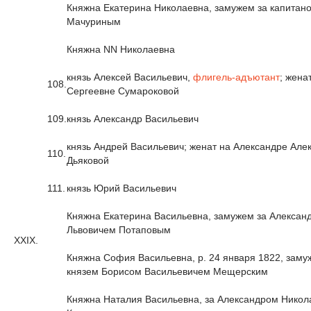
Княжна Екатерина Николаевна, замужем за капитан
Мачуриным
Княжна NN Николаевна
князь Алексей Васильевич,
флигель-адъютант
; жена
108.
Сергеевне Сумароковой
109.
князь Александр Васильевич
князь Андрей Васильевич; женат на Александре Але
110.
Дьяковой
111.
князь Юрий Васильевич
Княжна Екатерина Васильевна, замужем за Алексан
Львовичем Потаповым
XXIX.
Княжна София Васильевна, р. 24 января 1822, заму
князем Борисом Васильевичем Мещерским
Княжна Наталия Васильевна, за Александром Нико