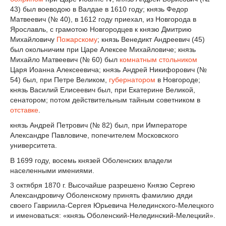
43) был воеводою в Валдае в 1610 году; князь Федор
Матвеевич (№ 40), в 1612 году приехал, из Новгорода в
Ярославль, с грамотою Новгородцев к князю Дмитрию
Михайловичу
Пожарскому
; князь Венедикт Андреевич (45)
был окольничим при Царе Алексее Михайловиче; князь
Михайло Матвеевич (№ 60) был
комнатным стольником
Царя Иоанна Алексеевича; князь Андрей Никифорович (№
54) был, при Петре Великом,
губернатором
в Новгороде;
князь Василий Елисеевич был, при Екатерине Великой,
сенатором; потом действительным тайным советником в
отставке
.
князь Андрей Петрович (№ 82) был, при Императоре
Александре Павловиче, попечителем Московского
университета.
В 1699 году, восемь князей Оболенских владели
населенными имениями.
3 октября 1870 г. Высочайше разрешено Князю Сергею
Александровичу Оболенскому принять фамилию дяди
своего Гавриила-Сергея Юрьевича Нелединского-Мелецкого
и именоваться: «князь Оболенский-Нелединский-Мелецкий».