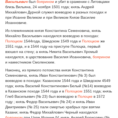
Васильевич
был
боярином
и убит в сражении с Литовцами
близь Вильяна, 24 ноября 1501 года; князь Андрей
Михайлович Дурной служил воеводою в разных походах и
при Иоанне Великом и при Великом Князе Василие
Иоанновиче.
Из племянников князя Константина Семеновича, князь
Михайло Васильевич находился воеводою в походах:
Полоцком
1544года, Шведском 1549 года и
Полоцком
же
1551 года, и в 1544 году на приступе Полоцка, первый
взошел на стену; а князь Никита Васильевич Хромый
находился, в царствование Василия Иоанновича,
боярином
и наместником Смоленским.
Наконец, из прямого потомства князя Константина
Семеновича, князь Иван Константинович (№ 3) был
воеводою в походах: Казанском 1544 года и Шведском 4549
года; князь Василий Константинович Белый (№14) воеводою
в Казанском походе 1544 года и в
Полоцком
1551 года; князь
Глеб Васильевич (№ 23) был воеводою в
Полоцке
в 1572
году ; князь Федор Васильевич (№ 24) и князь Иван
Дмитриевич (№ 25) пали смертью храбрых при взятии
Казани; князь Федор Михайлович Черный находился
боярином
при Царе Иоанне IV; князь Андрей Борисович (№