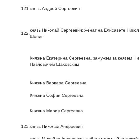
121.
князь Андрей Сергеевич
князь Николай Сергеевич; женат на Елисавете Нико
122.
Шёниг
Княжна Екатерина Сергеевна, замужем за князем Н
Павловичем Шаховским
Княжна Варвара Сергеевна
Княжна София Сергеевна
Княжна Мария Сергеевна
123.
князь Николай Андреевич
князь Михайло Андреевич, действительный статский 