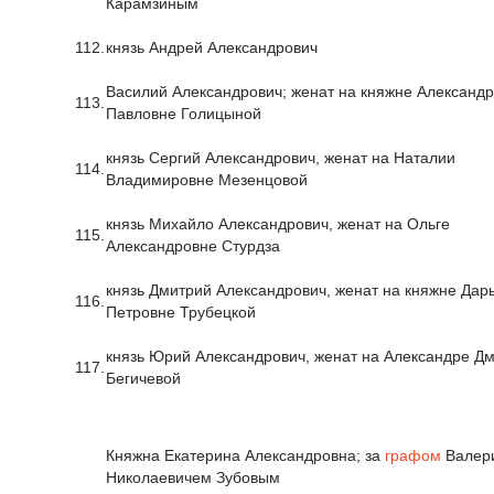
Карамзиным
112.
князь Андрей Александрович
Василий Александрович; женат на княжне Александ
113.
Павловне Голицыной
князь Сергий Александрович, женат на Наталии
114.
Владимировне Мезенцовой
князь Михайло Александрович, женат на Ольге
115.
Александровне Стурдза
князь Дмитрий Александрович, женат на княжне Дар
116.
Петровне Трубецкой
князь Юрий Александрович, женат на Александре Д
117.
Бегичевой
Княжна Екатерина Александровна; за
графом
Валер
Николаевичем Зубовым