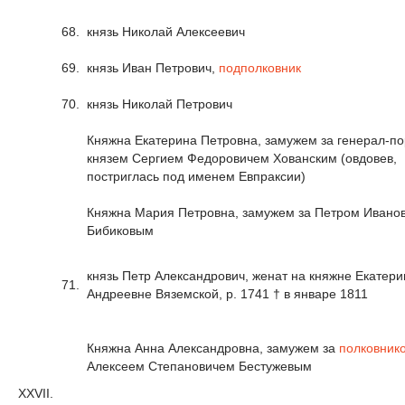
68.
князь Николай Алексеевич
69.
князь Иван Петрович,
подполковник
70.
князь Николай Петрович
Княжна Екатерина Петровна, замужем за генерал-п
князем Сергием Федоровичем Хованским (овдовев,
постриглась под именем Евпраксии)
Княжна Мария Петровна, замужем за Петром Ивано
Бибиковым
князь Петр Александрович, женат на княжне Екатери
71.
Андреевне Вяземской, р. 1741 † в январе 1811
Княжна Анна Александровна, замужем за
полковник
Алексеем Степановичем Бестужевым
XXVII.