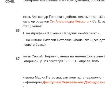
Екатерине Алексеевне Мусиной-Пушкиной, р. 4 октя
XXVIII.
князь Александр Петрович, действительный тайный с
кавалер орденов
Св. Александра Невского
и Св. Вла
степ.; женат:
86.
1. на Аграфене Юрьевне Нелединской-Мелецкой;
2. на княжне Наталии Петровне Оболенской (все дет
первого брака)
князь Сергий Петрович; женат на княжне Екатерине
87.
Гагариной, р. 23 сентября 1786 - 15 апреля 1835
Княжна Мария Петровна, замужем за генералом-от-
инфантерии
Дмитрием Сергеевичем Дохтуровы
г.