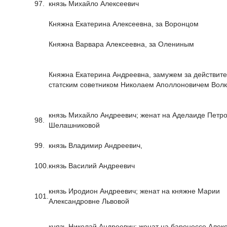
97.
князь Михайло Алексеевич
Княжна Екатерина Алексеевна, за Воронцом
Княжна Варвара Алексеевна, за Олениным
Княжна Екатерина Андреевна, замужем за действит
статским советником Николаем Аполлоновичем Вол
князь Михайло Андреевич; женат на Аделаиде Петр
98.
Шелашниковой
99.
князь Владимир Андреевич,
100.
князь Василий Андреевич
князь Иродион Андреевич; женат на княжне Марии
101.
Александровне Львовой
князь Николай Андреевич; женат на баронессе Алек