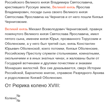
Российского Великого князя Владимира Святославича,
крестившего Русскую землю,
Великий князь
Ярослав
Владимирович, посади сына своего Великого князя
Святослава Ярославича на Чернигов и от него пошли Князья
Черниговские.
Великий князь
Михаил Всеволодович Черниговский, правнук
помянутого Великого князя Святослава Ярославича, имел
пятого сына, именем князя Юрья, прозванного Торусским и
Оболенским, а у него был третий сын, князь Константин
Юрьевич Оболенской, коего потомки, Князья Оболенские,
Российскому Престолу служили стольниками, комнатными,
окольничими и в иных знатных чинах, и жалованы были от
Государей вотчинами и другими почестями и знаками
Монарших милостей. Все сие доказывается, сверх Истории
Российской, Бархатною книгою, справкою Разрядного Архива
и родословною Князей Оболенских.
От Рюрика колено XVIII:
№
Колено
№