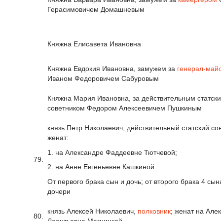
Герасимовичем Домашневым
Княжна Елисавета Ивановна
Княжна Евдокия Ивановна, замужем за
генерал-май
Иваном Федоровичем Сабуровым
Княжна Мария Ивановна, за действительным статск
советником Федором Алексеевичем Пушкиным
князь Петр Николаевич, действительный статский сов
женат:
1. на Александре Фаддеевне Тютчевой;
79.
2. на Анне Евгеньевне Кашкиной.
От первого брака сын и дочь; от второго брака 4 сын
дочери
князь Алексей Николаевич,
полковник
; женат на Але
80.
Леонтьевне Магницкой