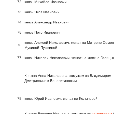
72.
князь Михайло Иванович
73.
князь Яков Иванович
74.
князь Александр Иванович
75.
князь Петр Иванович
князь Алексей Николаевич, женат на Матрене Семе
76.
Мусиной-Пушкиной
77.
князь Николай Николаевич, женат на княжне Голицы
Княжна Анна Николаевна, замужем за Владимиром
Дмитриевичем Веневитиновым
78.
князь Юрий Иванович, женат на Колычевой
Княжна Варвара Ивановна, замужем за
камергером