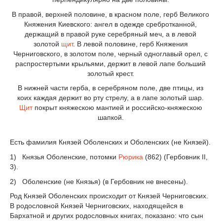
В правой, верхней половине, в красном поле, герб Великого
Княжения Киевского: ангел в одежде сребротканной,
держащий в правой руке серебряный меч, а в левой
золотой
щит
. В левой половине, герб Княжения
Черниговского, в золотом поле, черный одноглавый орел, с
распростертыми крыльями, держит в левой лапе больший
золотый крест.
В нижней части герба, в серебряном поле, две птицы, из
коих каждая держит во рту стрелу, а в лапе золотый шар.
Щит
покрыт княжескою мантией и российско-княжескою
шапкой.
Есть фамилия Князей Оболенских и Оболенских (не Князей).
1) Князья Оболенские, потомки
Рюрика
(862) (Гербовник II,
3).
2) Оболенские (не Князья) (в Гербовник не внесены).
Род Князей Оболенских происходит от Князей Черниговских.
В родословной Князей Черниговских, находящейся в
Бархатной и других родословных книгах, показано: что сын