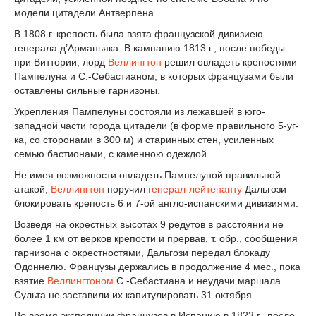
модели цитадели Антверпена.
В 1808 г. крепость была взята французской дивизиею
генерала д’Арманьяка. В кампанию 1813 г., после победы
при Виттории, лорд
Веллингтон
решил овладеть крепостями
Пампелуна и С.-Себастианом, в которых французами были
оставлены сильные гарнизоны.
Укрепления Пампелуны состояли из лежавшей в юго-
западной части города цитадели (в форме правильного 5-уг-
ка, со сторонами в 300 м) и старинных стен, усиленных
семью бастионами, с каменною одеждой.
Не имея возможности овладеть Пампелуной правильной
атакой,
Веллингтон
поручил
генерал-лейтенанту
Дальгози
блокировать крепость 6 и 7-ой англо-испанскими дивизиями.
Возведя на окрестных высотах 9 редутов в расстоянии не
более 1 км от верков крепости и прервав, т. обр., сообщения
гарнизона с окрестностями, Дальгози передал блокаду
Одоннелю. Французы держались в продолжение 4 мес., пока
взятие
Веллингтоном
С.-Себастиана и неудачи маршала
Сульта не заставили их капитулировать 31 октября.
Во время экспедиции французов в Испанию в 1823 г., после