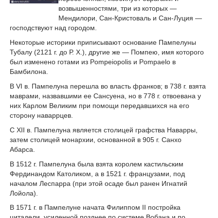
возвышенностями, три из которых —
Мендилори, Сан-Кристоваль и Сан-Луция —
господствуют над городом.
Некоторые историки приписывают основание Пампелуны
Тубалу (2121 г. до Р. Х.), другие же — Помпею, имя которого
был изменено готами из Pompeiopolis и Pompaelo в
Бамбилона.
В VI в. Пампелуна перешла во власть франков; в 738 г. взята
маврами, назвавшими ее Сансуена, но в 778 г. отвоевана у
них Карлом Великим при помощи передавшихся на его
сторону наваррцев.
С XII в. Пампелуна является столицей графства Наварры,
затем столицей монархии, основанной в 905 г. Санхо
Абарса.
В 1512 г. Пампелуна была взята королем кастильским
Фердинандом Католиком, а в 1521 г. французами, под
началом Леспарра (при этой осаде был ранен Игнатий
Лойола).
В 1571 г. в Пампелуне начата Филиппом II постройка
цитадели, усиленной позднее по системе Вобана и по