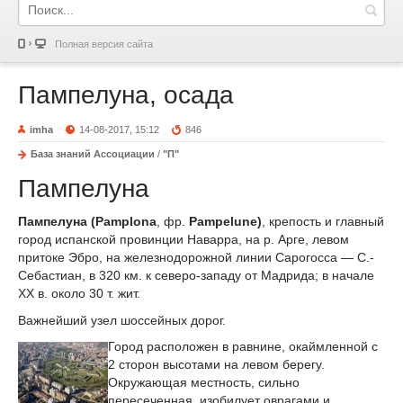
Полная версия сайта
Пампелуна, осада
imha
14-08-2017, 15:12
846
База знаний Ассоциации
/
"П"
Пампелуна
Пампелуна (Pamplona
, фр.
Pampelune)
, крепость и главный
город испанской провинции Наварра, на р. Арге, левом
притоке Эбро, на железнодорожной линии Сарогосса — С.-
Себастиан, в 320 км. к северо-западу от Мадрида; в начале
XX в. около 30 т. жит.
Важнейший узел шоссейных дорог.
Город расположен в равнине, окаймленной с
2 сторон высотами на левом берегу.
Окружающая местность, сильно
пересеченная, изобилует оврагами и