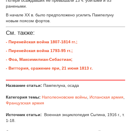
Потери осаждавших не превышали 13 ч. убитыми и 53
ранеными.
В начале XX в. было предположено усилить Пампелуну
новым поясом фортов.
См. также:
- Пиренейская война 1807-1814 гг.;
- Пиренейская война 1793-95 гг.;
- Фоа, Максимилиан-Себастиан;
- Виттория, сражение при, 21 июня 1813 г.
Название статьи:
Пампелуна, осада
Категория темы:
Наполеоновские войны
,
Испанская армия
,
Французская армия
Источник статьи:
Военная энциклопедия Сытина, 1916 г., т.
1-18.