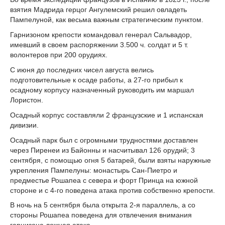
взятия Мадрида герцог Ангулемский решил овладеть
Пампелуной, как весьма важным стратегическим пунктом.
Гарнизоном крепости командовал генерал Сальвадор,
имевший в своем распоряжении 3.500 ч. солдат и 5 т.
волонтеров при 200 орудиях.
С июня до последних чисел августа велись
подготовительные к осаде работы, а 27-го прибыл к
осадному корпусу назначенный руководить им маршал
Лористон.
Осадный корпус составляли 2 французские и 1 испанская
дивизии.
Осадный парк был с огромными трудностями доставлен
через Пиренеи из Байонны и насчитывал 126 орудий; 3
сентября, с помощью огня 5 батарей, были взяты наружные
укрепления Пампелуны: монастырь Сан-Пиетро и
предместье Рошапеа с севера и форт Принца на южной
стороне и с 4-го поведена атака против собственно крепости.
В ночь на 5 сентября была открыта 2-я параллель, а со
стороны Рошапеа поведена для отвлечения внимания