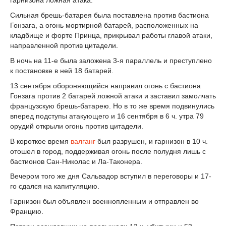
гарнизона ложная атака.
Сильная брешь-батарея была поставлена против бастиона
Гонзага, а огонь мортирной батарей, расположенных на
кладбище и форте Принца, прикрывал работы главой атаки,
направленной против цитадели.
В ночь на 11-е была заложена 3-я параллель и преступлено
к постановке в ней 18 батарей.
13 сентября обороняющийся направил огонь с бастиона
Гонзага против 2 батарей ложной атаки и заставил замолчать
французскую брешь-батарею. Но в то же время подвинулись
вперед подступы атакующего и 16 сентября в 6 ч. утра 79
орудий открыли огонь против цитадели.
В короткое время
валганг
был разрушен, и гарнизон в 10 ч.
отошел в город, поддерживая огонь после полудня лишь с
бастионов Сан-Николас и Ла-Таконера.
Вечером того же дня Сальвадор вступил в переговоры и 17-
го сдался на капитуляцию.
Гарнизон был объявлен военнопленным и отправлен во
Францию.