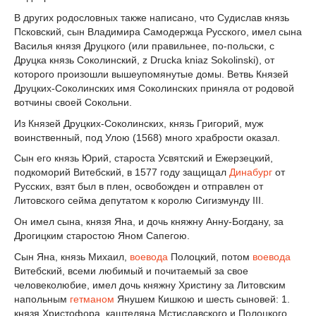
В других родословных также написано, что Судислав князь
Псковский, сын Владимира Самодержца Русского, имел сына
Василья князя Друцкого (или правильнее, по-польски, с
Друцка князь Соколинский, z Drucka kniaz Sokolinski), от
которого произошли вышеупомянутые домы. Ветвь Князей
Друцких-Соколинских имя Соколинских приняла от родовой
вотчины своей Сокольни.
Из Князей Друцких-Соколинских, князь Григорий, муж
воинственный, под Улою (1568) много храбрости оказал.
Сын его князь Юрий, староста Усвятский и Ежерзецкий,
подкоморий Витебский, в 1577 году защищал
Динабург
от
Русских, взят был в плен, освобожден и отправлен от
Литовского сейма депутатом к королю Сигизмунду III.
Он имел сына, князя Яна, и дочь княжну Анну-Богдану, за
Дрогицким старостою Яном Сапегою.
Сын Яна, князь Михаил,
воевода
Полоцкий, потом
воевода
Витебский, всеми любимый и почитаемый за свое
человеколюбие, имел дочь княжну Христину за Литовским
напольным
гетманом
Янушем Кишкою и шесть сыновей: 1.
князя Христофора, каштеляна Мстиславского и Полоцкого,