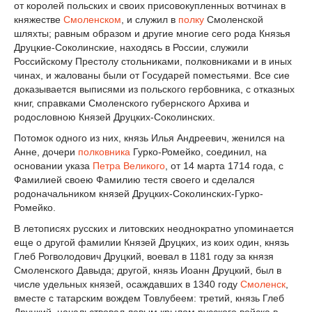
от королей польских и своих присовокупленных вотчинах в
княжестве
Смоленском
, и служил в
полку
Смоленской
шляхты; равным образом и другие многие сего рода Князья
Друцкие-Соколинские, находясь в России, служили
Российскому Престолу стольниками, полковниками и в иных
чинах, и жалованы были от Государей поместьями. Все сие
доказывается выписями из польского гербовника, с отказных
книг, справками Смоленского губернского Архива и
родословною Князей Друцких-Соколинских.
Потомок одного из них, князь Илья Андреевич, женился на
Анне, дочери
полковника
Гурко-Ромейко, соединил, на
основании указа
Петра Великого
, от 14 марта 1714 года, с
Фамилией своею Фамилию тестя своего и сделался
родоначальником князей Друцких-Соколинских-Гурко-
Ромейко.
В летописях русских и литовских неоднократно упоминается
еще о другой фамилии Князей Друцких, из коих один, князь
Глеб Рогволодович Друцкий, воевал в 1181 году за князя
Смоленского Давыда; другой, князь Иоанн Друцкий, был в
числе удельных князей, осаждавших в 1340 году
Смоленск
,
вместе с татарским вождем Товлубеем: третий, князь Глеб
Друцкий, начальствовал левым крылом русского войска в