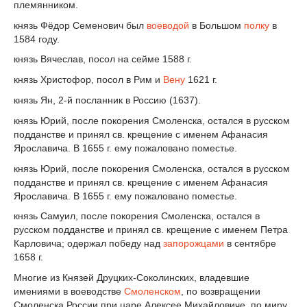
племянником.
князь Фёдор Семенович был
воеводой
в Большом
полку
в
1584 году.
князь Вячеслав, посол на сейме 1588 г.
князь Христофор, посол в Рим и
Вену
1621 г.
князь Ян, 2-й посланник в Россию (1637).
князь Юрий, после покорения Смоленска, остался в русском
подданстве и принял св. крещение с именем Афанасия
Ярославича. В 1655 г. ему пожаловано поместье.
князь Юрий, после покорения Смоленска, остался в русском
подданстве и принял св. крещение с именем Афанасия
Ярославича. В 1655 г. ему пожаловано поместье.
князь Самуил, после покорения Смоленска, остался в
русском подданстве и принял св. крещение с именем Петра
Карловича; одержал победу над
запорожцами
в сентябре
1658 г.
Многие из Князей Друцких-Соколинских, владевшие
имениями в воеводстве
Смоленском
, по возвращении
Смоленска России при царе Алексее Михайловиче, по миру