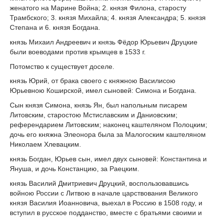
женатого на Марине Война; 2. князя Филона, старосту
Трамбского; 3. князя Михайла; 4. князя Александра; 5. князя
Степана и 6. князя Богдана.
князь Михаил Андреевич и князь Фёдор Юрьевич Друцкие
были воеводами против крымцев в 1533 г.
Потомство к существует доселе.
князь Юрий, от брака своего с княжною Василисою
Юрьевною Коширской, имел сыновей: Симона и Богдана.
Сын князя Симона, князь Ян, был напольным писарем
Литовским, старостою Мстиславским и Даниовским;
референдарием Литовским; наконец каштеляном Полоцким;
дочь его княжна Элеонора была за Малогоским каштеляном
Николаем Хлевацким.
князь Богдан, Юрьев сын, имел двух сыновей: Константина и
Януша, и дочь Констанцию, за Раецким.
князь Василий Дмитриевич Друцкий, воспользовавшись
войною России с Литвою в начале царствования Великого
князя Василия Иоанновича, выехал в Россию в 1508 году, и
вступил в русское подданство, вместе с братьями своими и