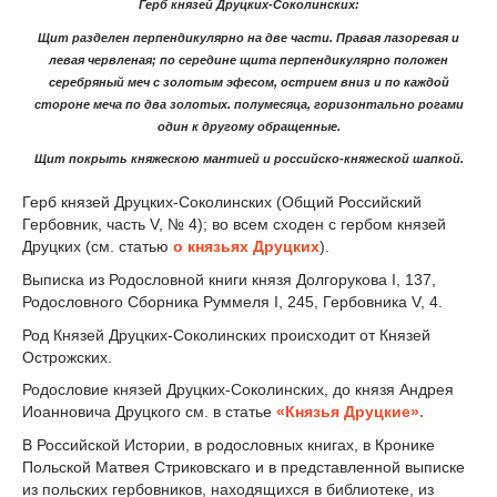
Герб князей Друцких-Соколинских:
Щит разделен перпендикулярно на две части. Правая лазоревая и
левая червленая; по середине щита перпендикулярно положен
серебряный меч с золотым эфесом, острием вниз и по каждой
стороне меча по два золотых. полумесяца, горизонтально рогами
один к другому обращенные.
Щит покрыть княжескою мантией и российско-княжеской шап­кой.
Герб князей Друцких-Соколинских (Общий Российский
Гербовник, часть V, № 4); во всем сходен с гербом князей
Друцких (см. статью
о князьях Друцких
).
Выписка из Родословной книги князя Долгорукова I, 137,
Родословного Сборника Руммеля I, 245, Гербовника V, 4.
Род Князей Друцких-Соколинских происходит от Князей
Острожских.
Родословие князей Друцких-Соколинских, до князя Андрея
Иоанновича Друцкого см. в статье
«Князья Друцкие».
В Российской Истории, в родословных книгах, в Кронике
Польской Матвея Стриковскаго и в представленной выписке
из польских гербовников, находящихся в библиотеке, из