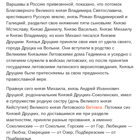
Варшавы в Россию привезенной, показано, что потомок
Благоверного Великого князя Владимира Святославича,
крестившего Русскую землю, князь Роман Владимирский и
Галицкий, разделил свое княжение пяти сыновьям: Князю
Мстиславу, Князю Даниилу, Князю Василько, Князю Михаилу
и Князю Владимиру, из коих Михаил писался Князем
Друцким. Князья Друцкие приняли свое имя от удела своего,
города Друцка на Волыни. Они вступили в родство с
Великими Князьями Литовскими дома Гедимина и усердно с
отличием служили в войсках литовских; но после принятия
государями литовскими латинского вероисповедания, Князья
Друцкие были притесняемы за свою преданность
православной вере.
Правнук сего князя Михаила, князь Андрей Иоаннович
Друцкой, родоначальник Князей Друцких-Соколинских, имел
в супружестве родную сестру (дочь Великого князя
Кейстутия) Великого князя Литовского
Витовта
. Потомки сих
Князей Друцких, по доставшимся им при разделе
маетностям, приняли разные прозвания, а именно:
Соколинские — от Сокольни; Горские — от Гор; Любецкие —
от Любча; Озерецкие — от Озер; Подберезские — от
Подберезья.