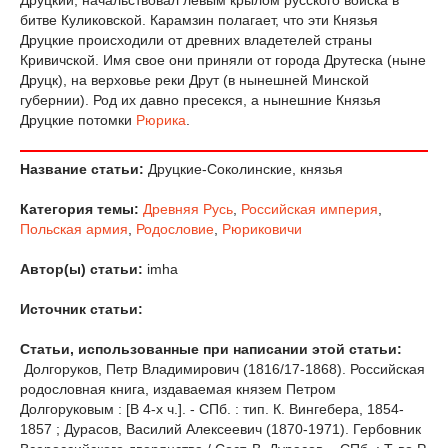
битве Куликовской. Карамзин полагает, что эти Князья
Друцкие происходили от древних владетелей страны
Кривичской. Имя свое они приняли от города Друтеска (ныне
Друцк), на верховье реки Друт (в нынешней Минской
губернии). Род их давно пресекся, а нынешние Князья
Друцкие потомки
Рюрика
.
Название статьи:
Друцкие-Соколинские, князья
Категория темы:
Древняя Русь
,
Российская империя
,
Польская армия
,
Родословие
,
Рюриковичи
Автор(ы) статьи:
imha
Источник статьи:
Статьи, использованные при написании этой статьи:
Долгоруков, Петр Владимирович (1816/17-1868). Российская
родословная книга, издаваемая князем Петром
Долгоруковым : [В 4-х ч.]. - СПб. : тип. К. Вингебера, 1854-
1857 ; Дурасов, Василий Алексеевич (1870-1971). Гербовник