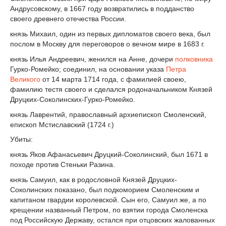
Андрусовскому, в 1667 году возвратились в подданство
своего древнего отечества России.
князь Михаил, один из первых дипломатов своего века, был
послом в Москву для переговоров о вечном мире в 1683 г.
князь Илья Андреевич, женился на Анне, дочери
полковника
Гурко-Ромейко; соединил, на основании указа
Петра
Великого
от 14 марта 1714 года, с фамилией своею,
фамилию тестя своего и сделался родоначальником Князей
Друцких-Соколинских-Гурко-Ромейко.
князь Лаврентий, православный архиепископ Смоленский,
епископ Мстиславский (1724 г.)
Убиты:
князь Яков Афанасьевич Друцкий-Соколинский, был 1671 в
походе против Стеньки Разина.
князь Самуил, как в родословной Князей Друцких-
Соколинских показано, был подкоморием Смоленским и
капитаном гвардии королевской. Сын его, Самуил же, а по
крещении названный Петром, по взятии города Смоленска
под Российскую Державу, остался при отцовских жалованных