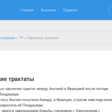
Главная
Контакты
Правила
ссоциации
»
"П"
» Парижские трактаты
ие трактаты
л заключен трактат между Англией и Францией после потери
Пондишери.
тату Англия получила Канаду, а Франция, утратив навсегда вли
озвратила ей Пондишери.
.
явился завершением борьбы союзников с Наполеоном I.