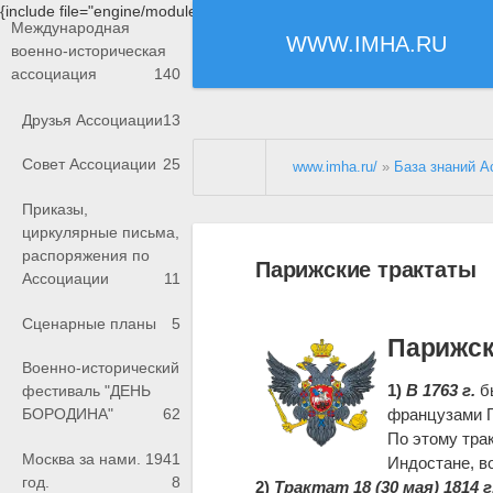
{include file="engine/modules/saperu/head.php"}
Международная
WWW.IMHA.RU
военно-историческая
ассоциация
140
Друзья Ассоциации
13
Совет Ассоциации
25
www.imha.ru/
»
База знаний А
Приказы,
циркулярные письма,
распоряжения по
Парижские трактаты
Ассоциации
11
Сценарные планы
5
Парижск
Военно-исторический
1)
В 1763 г.
бы
фестиваль "ДЕНЬ
французами 
БОРОДИНА"
62
По этому трак
Москва за нами. 1941
Индостане, в
год.
8
2)
Трактат 18 (30 мая) 1814 г