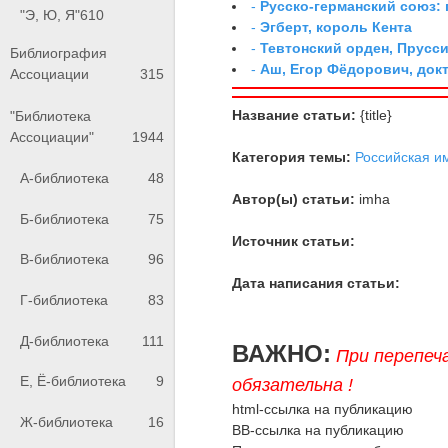
-
Русско-германский союз: 
"Э, Ю, Я"
610
-
Эгберт, король Кента
-
Тевтонский орден, Прусси
Библиография
-
Аш, Егор Фёдорович, док
Ассоциации
315
Название статьи:
{title}
"Библиотека
Ассоциации"
1944
Категория темы:
Российская и
А-библиотека
48
Автор(ы) статьи:
imha
Б-библиотека
75
Источник статьи:
В-библиотека
96
Дата написания статьи:
Г-библиотека
83
Д-библиотека
111
ВАЖНО:
При перепеч
Е, Ё-библиотека
9
обязательна !
html-ссылка на публикацию
Ж-библиотека
16
BB-ссылка на публикацию