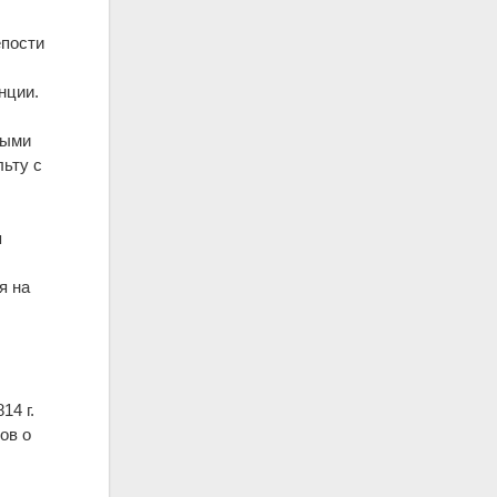
епости
нции.
ными
льту с
я
я на
14 г.
ов о