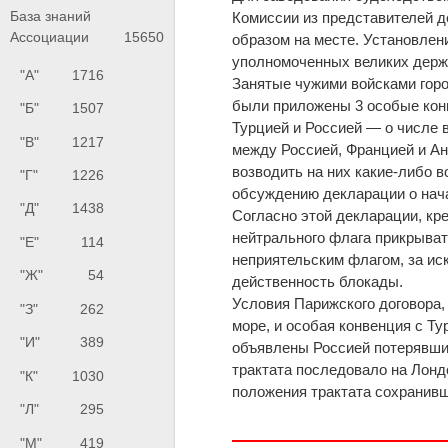
База знаний
Комиссии из представителей 
Ассоциации
15650
образом на месте. Установлен
уполномоченных великих держ
"А"
1716
Занятые чужими войсками горо
были приложены 3 особые кон
"Б"
1507
Турцией и Россией — о числе 
"В"
1217
между Россией, Францией и Ан
возводить на них какие-либо 
"Г"
1226
обсуждению декларации о начал
"Д"
1438
Согласно этой декларации, кр
нейтрального флага прикрыват
"Е"
114
неприятельским флагом, за ис
"Ж"
54
действенность блокады.
Условия Парижского договора,
"З"
262
море, и особая конвенция с Ту
"И"
389
объявлены Россией потерявши
трактата последовало на Лонд
"К"
1030
положения трактата сохранивш
"Л"
295
"М"
419