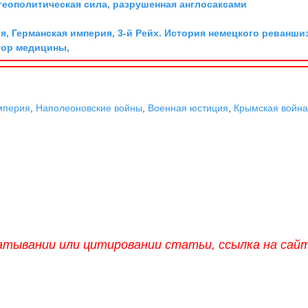
геополитическая сила, разрушенная англосаксами
я, Германская империя, 3-й Рейх. История немецкого реванши
тор медицины,
мперия
,
Наполеоновские войны
,
Военная юстиция
,
Крымская войн
атывании или цитировании статьи, ссылка на сай