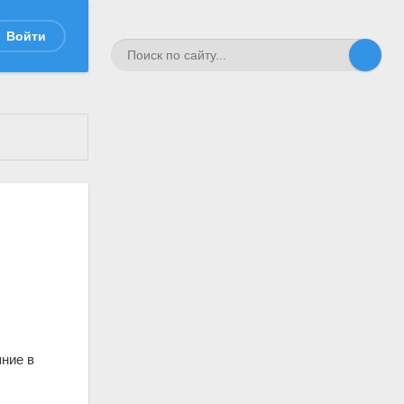
Войти
яние в