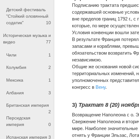
Подписанию трактата предшест
Детский фестиваль
содержавшей основные условия
"Стойкий оловянный
вне пределов границ 1792 г., 
содатик"
10
которые, по мере осуществлен
Условия конвенции вошли зате
Историческая музыка и
В результате Франция потеряла
видео
77
запасами и кораблями, превыш
обязательством возвратить Ф
Чили
1
независимою.
Общие же основания новой си
Колумбия
2
территориальных изменений, н
уполномоченных представителе
Мексика
1
конгресс в
Вену
.
Албания
3
3)
Трактат 8 (20) ноября
Британская империя
2
Возвращение Наполеона с о. Э
Персидская
Свержение Наполеона и вторич
империя
0
мире. Наиболее значительные
отнять у Франции Эльзас, Лота
Испанская империя
3