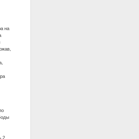
а на
а
и
ржав,
а,
ора
по
боды
 2