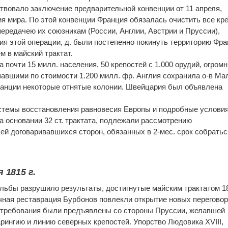
вовало заключение предварительной конвенции от 11 апреля,
 мира. По этой конвенции Франция обязалась очистить все кр
с передачею их союзникам (России, Англии, Австрии и Пруссии),
ия этой операции, д. были постепенно покинуть территорию Фра
м в майский трактат.
 почти 15 милл. населения, 50 крепостей с 1.000 орудий, огром
авшими по стоимости 1.200 милл. фр. Англия сохранила о-в Ма
ранции некоторые отнятые колонии. Швейцария был объявлена
стемы восстановления равновесия Европы и подробные услови
а основании 32 ст. трактата, подлежали рассмотрению
й договаривавшихся сторон, обязанных в 2-мес. срок собратьс
 1815 г.
льбы разрушило результаты, достигнутые майским трактатом 18
ная реставрация Бурбонов повлекли открытие новых переговор
 требования были предъявлены со стороны Пруссии, желавшей
рингию и линию северных крепостей. Упорство Людовика XVIII,