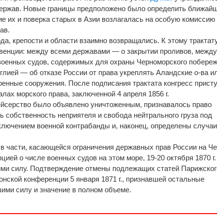
держав. Новые границы предположено было определить ближай
ие их и поверка старых в Азии возлагалась на особую комиссию
ав.
да, крепости и области взаимно возвращались. К этому трактат
венции: между всеми державами — о закрытии проливов, межд
военных судов, содержимых для охраны Черноморского побереж
глией — об отказе России от права укреплять Аландские о-ва и
военные сооружения. После подписания трактата конгресс присту
ах морского права, заключенной 4 апреля 1856 г.
ейсерство было объявлено уничтоженным, признавалось право
ь собственность неприятеля и свобода нейтрального груза под
ключением военной контрабанды и, наконец, определены случаи
 в части, касающейся ограничения державных прав России на Ч
рцией о числе военных судов на этом море, 19-20 октября 1870 г
ми силу. Подтверждение отмены подлежащих статей Парижског
онской конференции 5 января 1871 г., признавшей остальные
ими силу и значение в полном объеме.