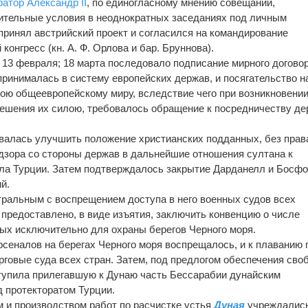
ратор
Александр II
, по единогласному мнению совещаний,
ительные условия в неоднократных заседаниях под личным
принял австрийский проект и согласился на командирование
онгресс (кн. А. Ф. Орлова и бар. Бруннова).
 13 февраля; 18 марта последовало подписание мирного договор
ринималась в систему европейских держав, и посягательство н
зою общеевропейскому миру, вследствие чего при возникновени
решения их силою, требовалось обращение к посредничеству де
валась улучшить положение христианских подданных, без прав
дзора со стороны держав в дальнейшие отношения султана к
ела Турции. Затем подтверждалось закрытие Дарданелл и Босф
й.
ральным с воспрещением доступа в него военных судов всех
 предоставлено, в виде изъятия, заключить конвенцию о числе
ых исключительно для охраны берегов Черного моря.
сеналов на берегах Черного моря воспрещалось, и к плаванию 
овые суда всех стран. Затем, под предлогом обеспечения сво
тупила прилегавшую к Дунаю часть Бессарабии дунайским
 протекторатом Турции.
 и производством работ по расчистке устья
Дуная
учреждались