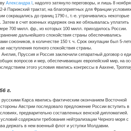
тву
Александра I
, надолго затянуло переговоры, и лишь 8 ноября
2-й Парижский трактат, на благоприятных для Франции условиях
и сокращались до границ 1790 г., т.-е. утрачивались некоторые
и. Затем в счет военных издержек она же обязывалась уплатить
ере 700 милл. фр., из которых 100 милл. приходилось России.
хранение дальнейшего спокойствия страны обеспечивались
ами союзников, в количестве 150 т. ч. Срок оккупации был 5-лет
чае наступления полного спокойствия страны.
 Англия, Пруссия и Россия заключили сепаратный договор о ед
общих вопросов и мер, обеспечивающих европейский мир, на о
следствием этого условия явились конгрессы в Аахене, Троппа
6 г.
е русскими Карса явились фактическим окончанием Восточной
о стороны Австрии последовало предложение России вступить в
условиях, предварительно составленных венской дипломатией.
 условий содержали требования нейтрализации Черного моря с
ва держать в нем военный флот и уступки Молдавии.