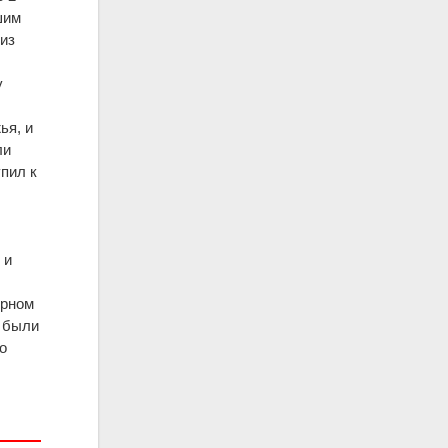
шим
 из
у
у
ья, и
ли
пил к
 и
ерном
. были
о