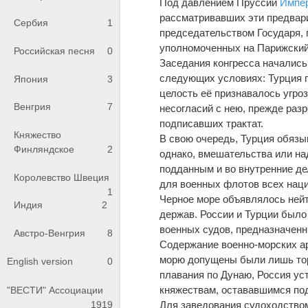
Под давлением Пруссии
Импе
рассматривавших эти предвар
Сербия
1
председательством Государя, 
уполномоченных на Парижский к
Российская песня
0
Заседания конгресса начались
следующих условиях: Турция п
Япония
3
целость её признавалось угро
Венгрия
7
несогласий с нею, прежде раз
подписавших трактат.
Княжество
В свою очередь, Турция обязы
Финляндское
2
однако, вмешательства или на
подданным и во внутренние д
Королевство Швеция
для военных флотов всех наци
1
Черное море объявлялось нейт
Индия
2
держав. России и Турции было
военных судов, предназначенн
Австро-Венгрия
8
Содержание военно-морских ар
морю допущены были лишь торг
English version
0
плавания по Дунаю, Россия ус
княжествам, остававшимся под
"ВЕСТИ" Ассоциации
1919
Для заведования судоходством