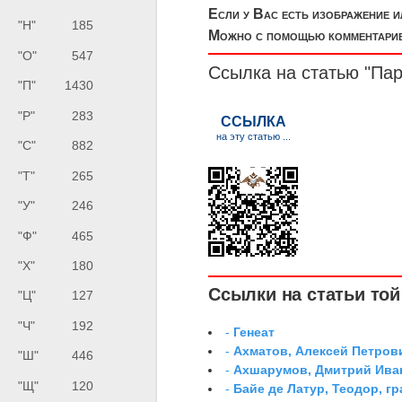
Если у Вас есть изображение 
"Н"
185
Можно с помощью комментариев
"О"
547
Ссылка на статью "Пар
"П"
1430
"Р"
283
"С"
882
"Т"
265
"У"
246
"Ф"
465
"Х"
180
Ссылки на статьи той 
"Ц"
127
"Ч"
192
-
Генеат
-
Ахматов, Алексей Петров
"Ш"
446
-
Ахшарумов, Дмитрий Иван
"Щ"
120
-
Байе де Латур, Теодор, 