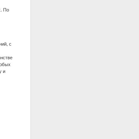
. По
ний, с
инстве
собых
у и