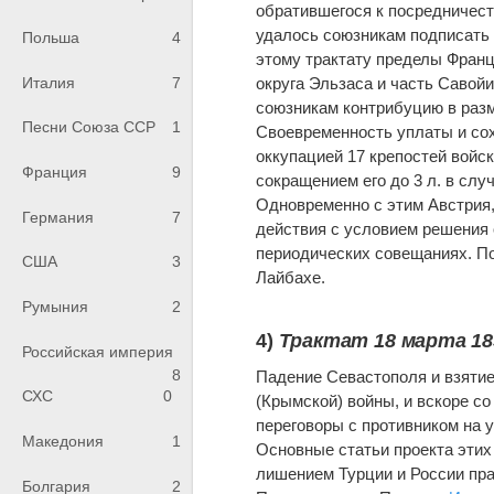
обратившегося к посредничес
удалось союзникам подписать 
Польша
4
этому трактату пределы Франци
Италия
7
округа Эльзаса и часть Савой
союзникам контрибуцию в разм
Песни Союза ССР
1
Своевременность уплаты и со
оккупацией 17 крепостей войск
Франция
9
сокращением его до 3 л. в слу
Одновременно с этим Австрия,
Германия
7
действия с условием решения 
периодических совещаниях. По
США
3
Лайбахе.
Румыния
2
4)
Трактат 18 марта 185
Российская империя
8
Падение Севастополя и взяти
СХС
0
(Крымской) войны, и вскоре с
переговоры с противником на 
Македония
1
Основные статьи проекта этих
лишением Турции и России пра
Болгария
2