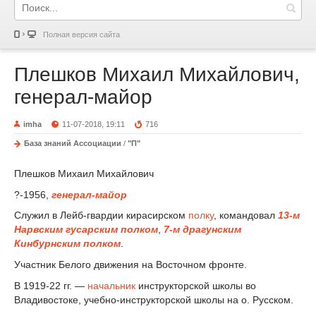
Полная версия сайта
Плешков Михаил Михайлович,
генерал-майор
imha
11-07-2018, 19:11
716
База знаний Ассоциации
/
"П"
Плешков Михаил Михайлович
?-1956,
генерал-майор
Служил в Лейб-гвардии кирасирском
полку
, командовал
13-м
Нарвским гусарским полком
,
7-м драгунским
Кинбурнским
полком
.
Участник Белого движения на Восточном фронте.
В 1919-22 гг. —
начальник
инструкторской школы во
Владивостоке, учебно-инструкторской школы на о. Русском.