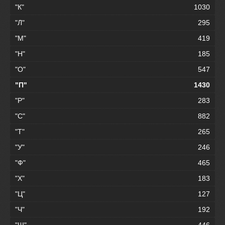
"К"
1030
"Л"
295
"М"
419
"Н"
185
"О"
547
"П"
1430
"Р"
283
"С"
882
"Т"
265
"У"
246
"Ф"
465
"Х"
183
"Ц"
127
"Ч"
192