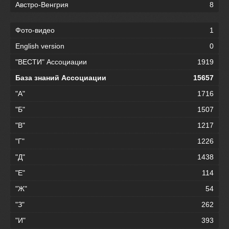
Австро-Венгрия
8
Фото-видео
1
English version
0
"ВЕСТИ" Ассоциации
1919
База знаний Ассоциации
15657
"А"
1716
"Б"
1507
"В"
1217
"Г"
1226
"Д"
1438
"Е"
114
"Ж"
54
"З"
262
"И"
393