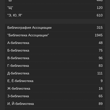
"Ш"
446
"Щ"
120
"Э, Ю, Я"
610
Библиография Ассоциации
315
"Библиотека Ассоциации"
1945
А-библиотека
48
Б-библиотека
75
В-библиотека
96
Г-библиотека
83
Д-библиотека
111
Е, Ё-библиотека
9
Ж-библиотека
16
З-библиотека
65
И, Й-библиотека
89