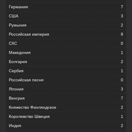
Германия
7
США
3
Румыния
2
Российская империя
8
СХС
0
Македония
1
Болгария
2
Сербия
1
Российская песня
0
Япония
3
Венгрия
7
Княжество Финляндское
2
Королевство Швеция
1
Индия
2