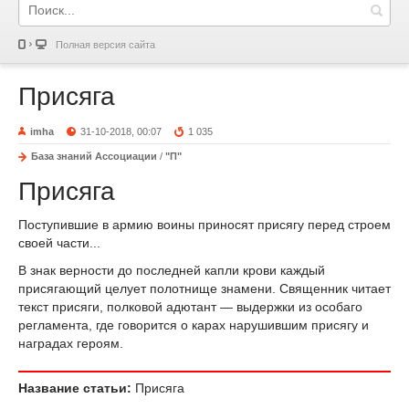
Полная версия сайта
Присяга
imha
31-10-2018, 00:07
1 035
База знаний Ассоциации
/
"П"
Присяга
Поступившие в армию воины приносят присягу перед строем
своей части...
В знак верности
до последней капли крови
каждый
присягающий целует полотнище знамени. Священник читает
текст присяги, полковой адютант — выдержки из особаго
регламента, где говорится о карах нарушившим присягу и
наградах героям.
Название статьи:
Присяга