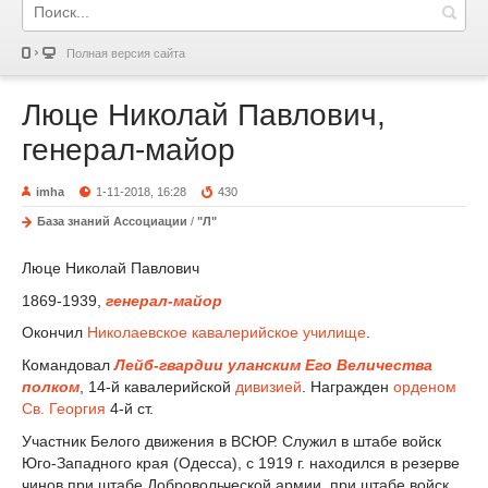
Полная версия сайта
Люце Николай Павлович,
генерал-майор
imha
1-11-2018, 16:28
430
База знаний Ассоциации
/
"Л"
Люце Николай Павлович
1869-1939,
генерал-майор
Окончил
Николаевское кавалерийское училище
.
Командовал
Лейб-гвардии уланским Его Величества
полком
, 14-й кавалерийской
дивизией
. Награжден
орденом
Св. Георгия
4-й ст.
Участник Белого движения в ВСЮР. Служил в штабе войск
Юго-Западного края (Одесса), с 1919 г. находился в резерве
чинов при штабе Добровольческой армии, при штабе войск