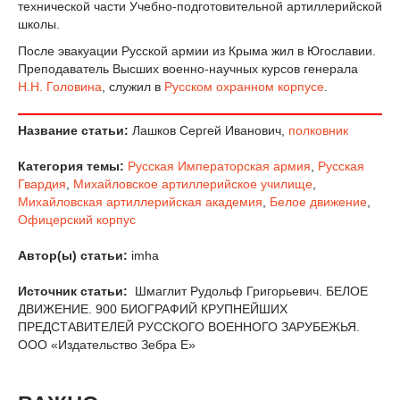
технической части Учебно-подготовительной артиллерийской
школы.
После эвакуации Русской армии из Крыма жил в Югославии.
Преподаватель Высших военно-научных курсов генерала
Н.Н. Головина
, служил в
Русском охранном корпусе
.
Название статьи:
Лашков Сергей Иванович,
полковник
Категория темы:
Русская Императорская армия
,
Русская
Гвардия
,
Михайловское артиллерийское училище
,
Михайловская артиллерийская академия
,
Белое движение
,
Офицерский корпус
Автор(ы) статьи:
imha
Источник статьи:
Шмаглит Рудольф Григорьевич. БЕЛОЕ
ДВИЖЕНИЕ. 900 БИОГРАФИЙ КРУПНЕЙШИХ
ПРЕДСТАВИТЕЛЕЙ РУССКОГО ВОЕННОГО ЗАРУБЕЖЬЯ.
ООО «Издательство Зебра Е»