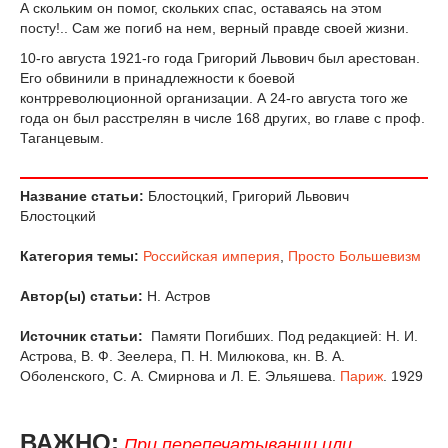
А скольким он помог, скольких спас, оставаясь на этом
посту!.. Сам же погиб на нем, верный правде своей жизни.
10-го августа 1921-го года Григорий Львович был арестован.
Его обвинили в принадлежности к боевой
контрреволюционной организации. А 24-го августа того же
года он был расстрелян в числе 168 других, во главе с проф.
Таганцевым.
Название статьи:
Блостоцкий, Григорий Львович
Блостоцкий
Категория темы:
Российская империя
,
Просто Большевизм
Автор(ы) статьи:
Н. Астров
Источник статьи:
Памяти Погибших. Под редакцией: Н. И.
Астрова, В. Ф. Зеелера, П. Н. Милюкова, кн. В. А.
Оболенского, С. А. Смирнова и Л. Е. Эльяшева.
Париж
. 1929
ВАЖНО:
При перепечатывании или