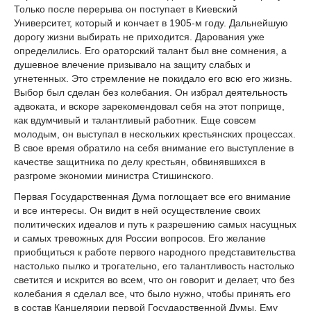
Только после перерыва он поступает в Киевский
Университет, который и кончает в 1905-м году. Дальнейшую
дорогу жизни выбирать не приходится. Дарования уже
определились. Его ораторский талант был вне сомнения, а
душевное влечение призывало на защиту слабых и
угнетенных. Это стремление не покидало его всю его жизнь.
Выбор был сделан без колебания. Он избрал деятельность
адвоката, и вскоре зарекомендовал себя на этот поприще,
как вдумчивый и талантливый работник. Еще совсем
молодым, он выступал в нескольких крестьянских процессах.
В свое время обратило на себя внимание его выступление в
качестве защитника по делу крестьян, обвинявшихся в
разгроме экономии министра Стишинского.
Первая Государственная Дума поглощает все его внимание
и все интересы. Он видит в ней осуществление своих
политических идеалов и путь к разрешению самых насущных
и самых тревожных для России вопросов. Его желание
приобщиться к работе первого народного представительства
настолько пылко и трогательно, его талантливость настолько
светится и искрится во всем, что он говорит и делает, что без
колебания я сделал все, что было нужно, чтобы принять его
в состав Канцелярии первой Государственной Думы. Ему