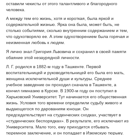
оставили чекисты от этого талантливого и благородного
человека.
А между тем его жизнь, хотя и короткая, была яркой и
содержательной жизнью. Ярка она была, может быть, не
столько событиями, сколько внутренним содержанием и тем,
что одухотворяло ее. А этим одухотворением была горячая и
неизменная любовь к людям.
Я лично знал Григория Львовича и сохранил в своей памяти
обаяние этой незаурядной личности.
Л. Г. родился в 1882-м году в Ташкенте. Первой
воспитательницей и руководительницей его была его мать,
женщина исключительной души и культуры. Среднее
учебное заведение он проходил сначала в Ташкенте, а
кончил гимназию в Курске. В 1900-м году он поступил в
Харьковский Университет. Тут начинается его общественная
жизнь. Условия того времени определили судьбу живого и
выдающегося по дарованиям юноши. Он
председательствует на студенческих сходках, участвует в
«студенческих беспорядках». В результате, его исключают из
Университета. Мало того, ему приходится отбывать
тюремное заключение, и он попадает в Изюмскую тюрьму.