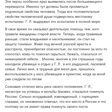
Эти черты особенно ярко выявились после большевицкого
переворота. Именно тут должны были проявиться
подлинные свойства человека. Тогда все положительные
свойства человеческой души подверглись жестокому
испытанию. Г. Л. выдержал это испытание в полной мере.
В свое время он оказывал деятельную помощь тем, кого
травили жандармы старой власти. Теперь, когда травимые
раньше, стали владыками и насильниками, он стал на
защиту гонимых. Живя под вечной угрозой ареста и
расстрела, пренебрегая опасностью, он постоянно за кого-то
хлопотал, кому-то помогал скрыться, бежать, спасаться от
неминуемой гибели... Многие, многие в эти страшные годы
находили убежище и отдых у Г. Л., в его радушной, ласковой
семье. Лично мне, в трудные для меня дни, пришлось
воспользоваться у него убежищем и приютом, когда за мной
уже следили по пятам.
Сознавая отлично весь риск своего положения, Г. Л.,
несмотря на уговоры и мольбы близких, отказался покинуть
Россию. Сильно исхудавший, изможденный, с горящими
глазами, он неизменно отвечал, что его место в России и что
поэтому он не имеет права покинуть своего поста.