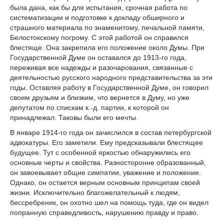
была дана, как бы для испытания, срочная работа по
систематизации и подготовке к докладу обширного и
страшного материала по знаменитому, печальной памяти,
Белостокскому погрому. С этой работой он справился
блестяще. Она закрепила его положение около Думы. При
Государственной Думе он оставался до 1913-го года,
переживая все надежды и разочарования, связанные с
деятельностью русского народного представительства за эти
годы. Оставляя работу в Государственной Думе, он говорил
своим друзьям и близким, что вернется в Думу, но уже
депутатом по спискам к.-д. партии, к которой он
принадлежал. Таковы были его мечты.
В январе 1914-го года он зачислился в состав петербургской
адвокатуры. Его заметили. Ему предсказывали блестящее
будущее. Тут с особенной яркостью обнаружились его
основные черты и свойства. Разносторонне образованный,
он завоевывает общие симпатии, уважение и положение.
Однако, он остается верным основным принципам своей
жизни. Исключительно благожелательный к людям,
бессребреник, он охотно шел на помощь туда, где он видел
попранную справедливость, нарушению правду и право.