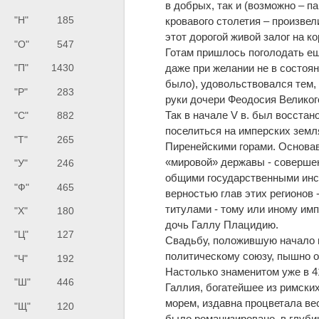
в добрых, так и (возможно – п
"Н"
185
кровавого столетия – произве
этот дорогой живой залог на к
"О"
547
Готам пришлось поголодать ещ
"П"
1430
даже при желании не в состоян
было), удовольствовался тем,
"Р"
283
руки дочери Феодосия Великого
Так в начале V в. был восста
"С"
882
поселиться на имперских земл
"Т"
265
Пиренейскими горами. Основав
«мировой» державы - совершен
"У"
246
общими государственными инс
"Ф"
465
верностью глав этих регионов
титулами - тому или иному им
"Х"
180
дочь Галлу Плацидию.
"Ц"
127
Свадьбу, положившую начало н
политическому союзу, пышно о
"Ч"
192
Настолько знаменитом уже в 41
"Ш"
446
Галлия, богатейшее из римск
морем, издавна процветала ве
"Щ"
120
было романизировано, в глуби