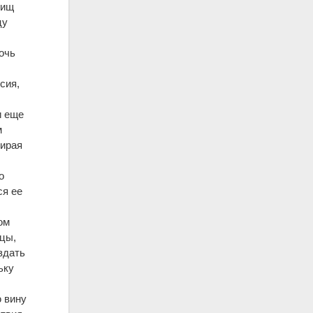
вищ
цу
очь
сия,
и еще
м
зирая
о
ся ее
ом
тцы,
здать
ьку
ю вину