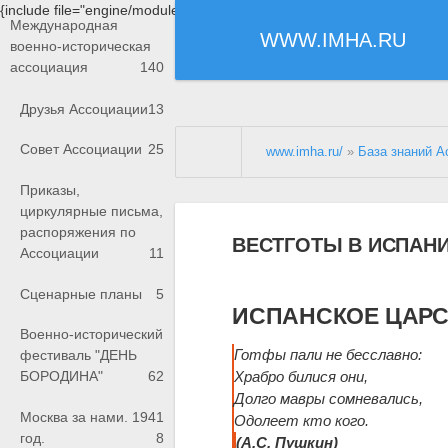
{include file="engine/modules/saperu/head.php"}
Международная
WWW.IMHA.RU
военно-историческая
ассоциация
140
Друзья Ассоциации
13
Совет Ассоциации
25
www.imha.ru/
»
База знаний А
Приказы,
циркулярные письма,
распоряжения по
ВЕСТГОТЫ В ИСПАН
Ассоциации
11
Сценарные планы
5
ИСПАНСКОЕ ЦАРС
Военно-исторический
Готфы пали не бесславно:
фестиваль "ДЕНЬ
Храбро билися они,
БОРОДИНА"
62
Долго мавры сомневались,
Москва за нами. 1941
Одолеет кто кого.
год.
8
(А.С. Пушкин)