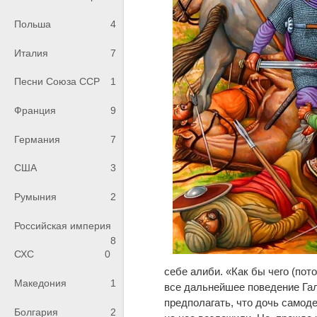
Польша
4
Италия
7
Песни Союза ССР
1
Франция
9
Германия
7
США
3
Румыния
2
Российская империя
8
СХС
0
себе алиби. «Как бы чего (пот
Македония
1
все дальнейшее поведение Га
предполагать, что дочь самод
Болгария
2