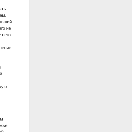
ять
ам.
бывший
его не
 него
ешение
е
й
скую
ым
ежье
ей,