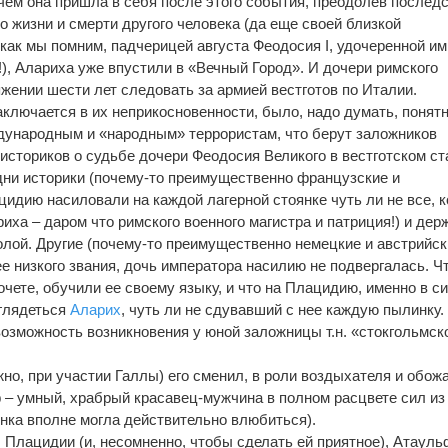
 чем она пришла в себя после этого события, преодолев послед
о жизни и смерти другого человека (да еще своей близкой
ак мы помним, падчерицей августа Феодосия I, удочеренной им, 
), Алариха уже впустили в «Вечный Город». И дочери римского
жении шести лет следовать за армией вестготов по Италии.
аключается в их неприкосновенности, было, надо думать, понят
дународным и «народным» террористам, что берут заложников
 историков о судьбе дочери Феодосия Великого в вестготском ст
ни историки (почему-то преимущественно французские и
цидию насиловали на каждой лагерной стоянке чуть ли не все, 
риха – даром что римского военного магистра и патриция!) и дер
лой. Другие (почему-то преимущественно немецкие и австрийск
ее низкого звания, дочь императора насилию не подвергалась. Ч
очете, обучили ее своему языку, и что на Плацидию, именно в с
аглядеться
Аларих
, чуть ли не сдувавший с нее каждую пылинку.
возможность возникновения у юной заложницы т.н. «стокгольмск
но, при участии Галлы) его сменил, в роли воздыхателя и обожа
 – умный, храбрый красавец-мужчина в полном расцвете сил из
янка вполне могла действительно влюбиться).
 Плацидии (и, несомненно, чтобы сделать ей приятное), Атауль