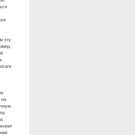
ться
оги
м эту
имер,
ой
ь
тосаги
их
 на
ичную
ппа
фа
бахвал
ания