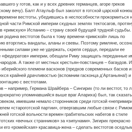
вшего у готов, как и у всех древних германцев, агоре греков
скому вечу). Балт Атаульф был заколот в готской царской коню
 времени вестготы, убедившись в неспособности прокормиться 
ной части Римской империи скудных землях тектосагов, протя
в «римскую» Испанию – страну своей будущей трудной судьбы.
ая родина вестготов была к тому времени «римской» лишь по
нию вторглись вандалы, аланы и свевы. Поэтому римляне, осозн
енными силами уже не удержать, скрепя сердце, передали ее
ве «федератов» империи, обещали Риму защищать переданные и
народов. А также от местных крестьян-повстанцев – багаудов. И
о иберийского племени васконов (предков современных басков и
ихся крайней драчливостью (вспомним гасконца д'Артаньяна!) и
онтацию с вестготами.
 – например, Германа Шрайбера – Сингирих (то ли вестгот, то л
неоднократно упоминавшийся выше враг Алариха) был, так сказать
овеком, имевшим немало сторонников среди готской «непримир
елем «староготской партии», отвергавшим любые связи с Римом
ней готской вольности времен грабительских набегов в стиле
готских «вечных странников» за «зипунами». Зигирих прекрасно
 и его «ромейская» красавица-жена – сделать вестготов оседлы