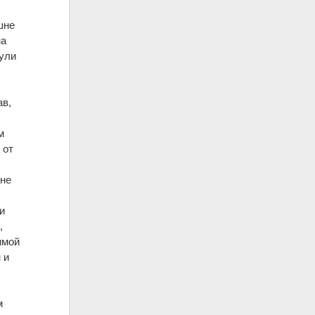
шне
на
нули
ав,
м
 от
 не
и
,
имой
 и
м