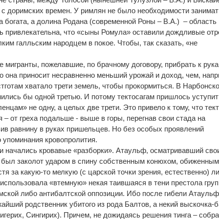
ь с доримских времен. У римлян не было необходимости занима
 богата, а долина Родана (современной Роны – В.А.) – область
ь привлекательна, что «сыны Ромула» оставили дождливые отр
ким галльским народцем в покое. Чтобы, так сказать, «не
е мигранты, пожелавшие, по брачному договору, прибрать к рука
то она приносит несравненно меньший урожай и доход, чем, напр
стготам хватало трети земель, чтобы прокормиться. В Нарбонск
мились бы одной третью. И потому тектосагам пришлось уступит
нцам» не одну, а целых две трети. Это привело к тому, что тек
– от греха подальше - выше в горы, перегнав свои стада на
ив равнину в руках пришельцев. Но без особых проявлений
о упоминания кровопролития.
и начались кровавые «разборки». Атаульф, осматривавший сво
 был заколот ударом в спину собственным конюхом, обиженным
стя за какую-то мелкую (с царской точки зрения, естественно) л
о использовала «втемную» некая таившаяся в тени престола гру
мской либо антибалтской оппозиции. Ибо после гибели Атауль
жайший родственник убитого из рода Балтов, а некий выскочка-
Зигерих, Сингирих). Причем, не дожидаясь решения тинга – собр