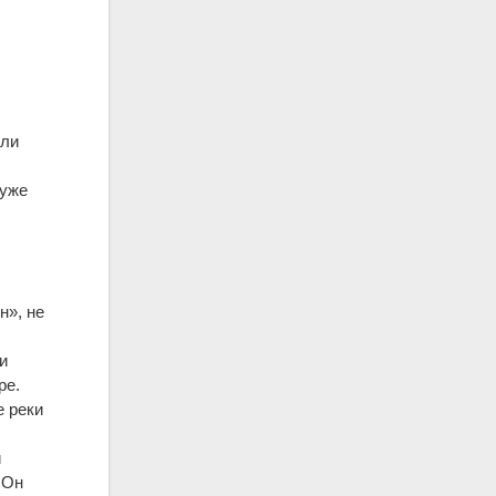
шли
 уже
н», не
и
ре.
е реки
и
 Он