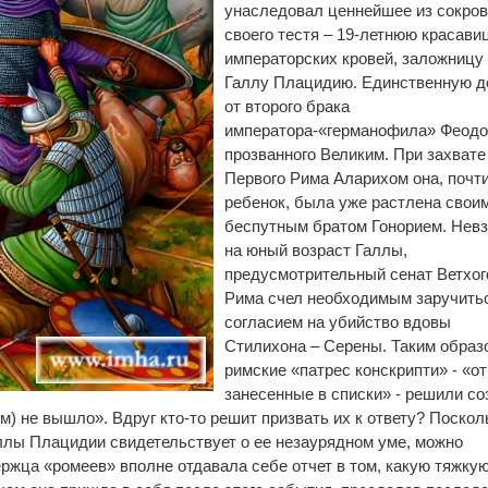
унаследовал ценнейшее из сокро
своего тестя – 19-летнюю красави
императорских кровей, заложницу
Галлу Плацидию. Единственную д
от второго брака
императора-«германофила» Феодо
прозванного Великим. При захвате
Первого Рима Аларихом она, почт
ребенок, была уже растлена свои
беспутным братом Гонорием. Нев
на юный возраст Галлы,
предусмотрительный сенат Ветхог
Рима счел необходимым заручить
согласием на убийство вдовы
Стилихона – Серены. Таким образ
римские «патрес конскрипти» - «о
занесенные в списки» - решили со
ом) не вышло». Вдруг кто-то решит призвать их к ответу? Поскол
ллы Плацидии свидетельствует о ее незаурядном уме, можно
ержца «ромеев» вполне отдавала себе отчет в том, какую тяжку