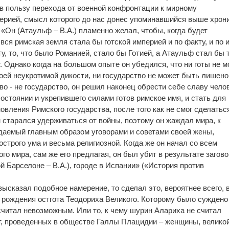
в пользу перехода от военной конфронтации к мирному
ерией, смысл которого до нас донес упоминавшийся выше хрони
«Он (Атаульф – В.А.) пламенно желал, чтобы, когда будет
вся римская земля стала бы готской империей и по факту, и по 
ту, то, что было Романией, стало бы Готией, а Атаульф стал бы 
. Однако когда на большом опыте он убедился, что ни готы не м
воей неукротимой дикости, ни государство не может быть лишено
тво - не государство, он решил наконец обрести себе славу чело
остоянии и укрепившего силами готов римское имя, и стать для
вления Римского государства, после того как не смог сделаться
 старался удерживаться от войны, поэтому он жаждал мира, к
аемый главным образом уговорами и советами своей жены,
строго ума и весьма религиозной. Когда же он начал со всем
го мира, сам же его предлагая, он был убит в результате загов
й Барселоне – В.А.), городе в Испании» («История против
ысказал подобное намерение, то сделал это, вероятнее всего, 
 до рождения остгота Теодориха Великого. Которому было суждено
считал невозможным. Или то, к чему шурин Алариха не считал
, проведенных в обществе Галлы Плацидии – женщины, великой