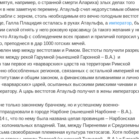
амятуя, например, о странной смерти Алариха) злых делах того
ли в нем заметную перемену. Атаульф счел недопустимым обмен
орабли с зерном, столь необходимым его вечно голодным вестгот
е, Галла Плацидия осталась в руках Атаульфа, а
император
, 
ии силой отнять у него роковую красавицу (а такого желания у н
 что Атаульф с соблюдением всех правил и приличий попросил у
, преподнеся в дар 1000 готских мечей.
новлен мир между вестготами и Римом. Вестготы получили разр
ях между рекой Гарумной (нынешней Гаронной – В.А.) и
 там первое из «варварских» царств на территории Римской
но обособленных регионов, связанных с остальной империей н
титутами и общим законом, а финансовыми вливаниями и лично
 - «варварских» царей, осыпанных высокими римскими чинами и
ператору. А царь вестготов Атаульф получил в жены император
е только законному брачному, но и успешному военно-
тпраздновали в городе Нарбоне (нынешней Нарбонне – В.А.).
4 г., что по нему была названа целая провинция – Нарбонская
их колониальных владений. Там, между Пиренеями и Средиземн
сьма своеобразная племенная культура тектосагов. Хотя побер
не страны, между Толосой (нынешней Тулузлой – В.А.) и Бискай