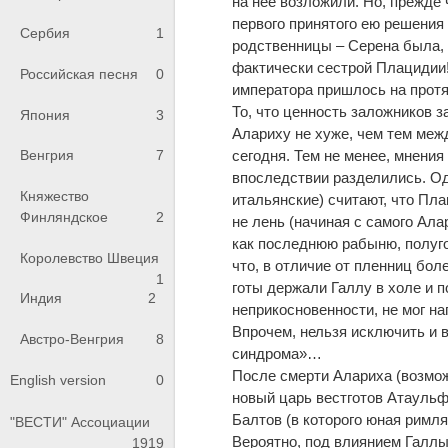
на нее возложили. Но, прежде
первого принятого ею решения 
Сербия
1
родственницы – Серена была, к
фактически сестрой Плацидии!
Российская песня
0
императора пришлось на протя
То, что ценность заложников з
Япония
3
Алариху не хуже, чем тем меж
Венгрия
7
сегодня. Тем не менее, мнения
впоследствии разделились. Од
Княжество
итальянские) считают, что Пла
Финляндское
2
не лень (начиная с самого Ала
как последнюю рабыню, полуго
Королевство Швеция
что, в отличие от пленниц бол
1
готы держали Галлу в холе и п
Индия
2
неприкосновенности, не мог н
Впрочем, нельзя исключить и 
Австро-Венгрия
8
синдрома»…
После смерти Алариха (возмож
English version
0
новый царь вестготов Атаульф
Балтов (в которого юная римл
"ВЕСТИ" Ассоциации
Вероятно, под влиянием Галлы
1919