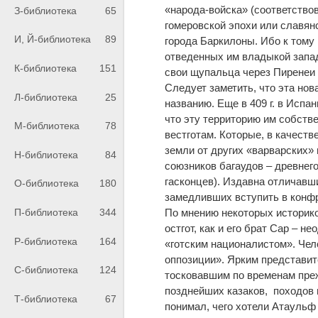
«народа-войска» (соответствова
З-библиотека
65
гомеровской эпохи или славян
И, Й-библиотека
89
города Баркилоны. Ибо к тому
отведенных им владыкой запад
К-библиотека
151
свои щупальца через Пиренеи 
Следует заметить, что эта нов
Л-библиотека
25
названию. Еще в 409 г. в Испа
что эту территорию им собств
М-библиотека
78
вестготам. Которые, в качест
земли от других «варварских» 
Н-библиотека
84
союзников багаудов – древнег
гасконцев). Издавна отличавш
О-библиотека
180
замедливших вступить в конфр
П-библиотека
344
По мнению некоторых историков
остгот, как и его брат Сар – 
Р-библиотека
164
«готским националистом». Чел
оппозиции». Ярким представит
С-библиотека
124
тосковавшим по временам преж
позднейших казаков, походов 
Т-библиотека
67
понимал, чего хотели Атаульф