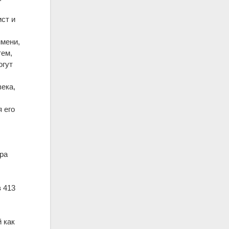
ст и
имени,
тем,
огут
века,
 его
ора
в 413
 как