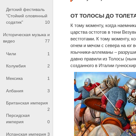
Детский фестиваль
ОТ ТОЛОСЫ ДО ТОЛЕТ
"Стойкий оловянный
содатик"
10
К тому моменту, когда наемни
царства остготов в тени Везув
Историческая музыка и
вестготами. К тому моменту, к
видео
77
огнем и мечом с севера на юг 
язычники-аллеманы – разрушил
Чили
1
давно правили из Толосы (нын
созданного в Италии гунноски
Колумбия
2
Мексика
1
Албания
3
Британская империя
2
Персидская
империя
0
Испанская империя
3