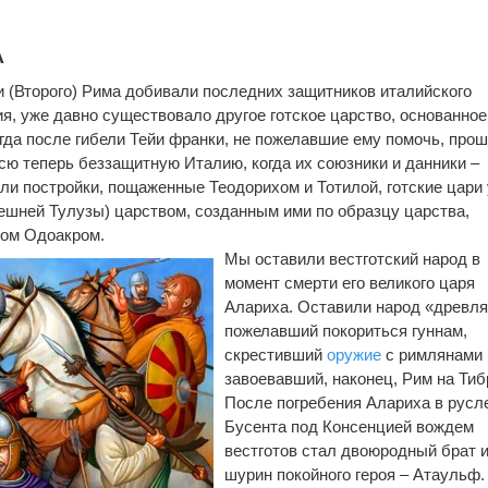
А
ки (Второго) Рима добивали последних защитников италийского
ия, уже давно существовало другое готское царство, основанное
огда после гибели Тейи франки, не пожелавшие ему помочь, про
всю теперь беззащитную Италию, когда их союзники и данники –
и постройки, пощаженные Теодорихом и Тотилой, готские цари
ешней Тулузы) царством, созданным ими по образцу царства,
ром Одоакром.
Мы оставили вестготский народ в
момент смерти его великого царя
Алариха. Оставили народ «древля
пожелавший покориться гуннам,
скрестивший
оружие
с римлянами 
завоевавший, наконец, Рим на Тиб
После погребения Алариха в русл
Бусента под Консенцией вождем
вестготов стал двоюродный брат 
шурин покойного героя – Атаульф.