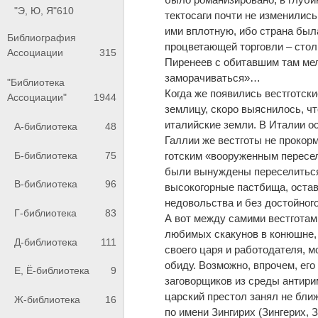
"Э, Ю, Я"
610
тектосаги почти не изменилис
ими вплотную, ибо страна была
Библиография
процветающей торговли – стол
Ассоциации
315
Пиренеев с обитавшим там мел
заморачиваться»…
"Библиотека
Когда же появились вестготски
Ассоциации"
1944
землицу, скоро выяснилось, ч
италийские земли. В Италии о
А-библиотека
48
Галлии же вестготы не прокор
Б-библиотека
75
готским «вооруженным переселе
были вынуждены переселиться 
В-библиотека
96
высокогорные пастбища, остав
недовольства и без достойног
Г-библиотека
83
А вот между самими вестготам
любимых скакунов в конюшне,
Д-библиотека
111
своего царя и работодателя, м
обиду. Возможно, впрочем, ег
Е, Ё-библиотека
9
заговорщиков из среды антири
царский престол занял не бли
Ж-библиотека
16
по имени Зингирих (Зингерих, 