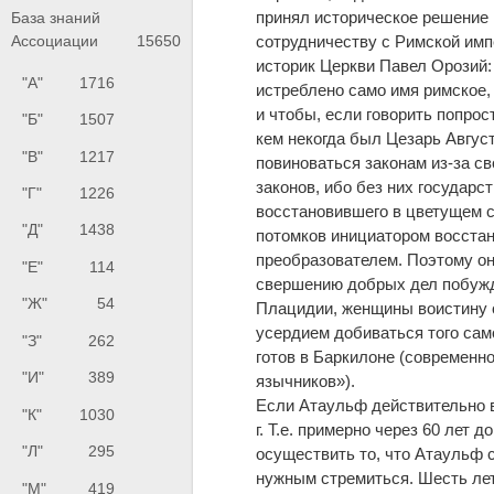
принял историческое решение 
База знаний
Ассоциации
15650
сотрудничеству с Римской имп
историк Церкви Павел Орозий: 
"А"
1716
истреблено само имя римское, 
и чтобы, если говорить попрос
"Б"
1507
кем некогда был Цезарь Август
"В"
1217
повиноваться законам из-за с
законов, ибо без них государс
"Г"
1226
восстановившего в цветущем с
"Д"
1438
потомков инициатором восстано
преобразователем. Поэтому он
"Е"
114
свершению добрых дел побужд
"Ж"
54
Плацидии, женщины воистину о
усердием добиваться того само
"З"
262
готов в Баркилоне (современно
"И"
389
язычников»).
Если Атаульф действительно в
"К"
1030
г. Т.е. примерно через 60 лет
"Л"
295
осуществить то, что Атаульф 
нужным стремиться. Шесть лет
"М"
419