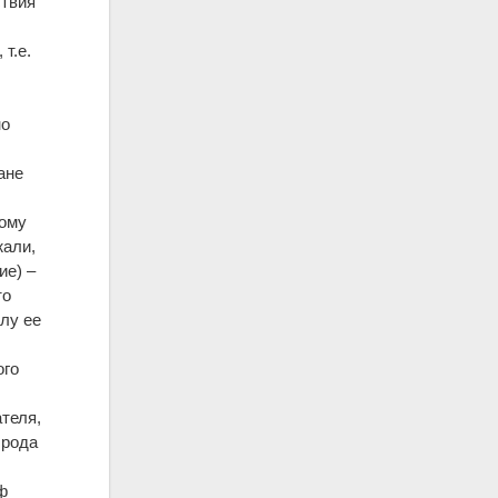
ствия
т.е.
но
ане
кому
жали,
ие) –
то
илу ее
ого
теля,
 рода
ф