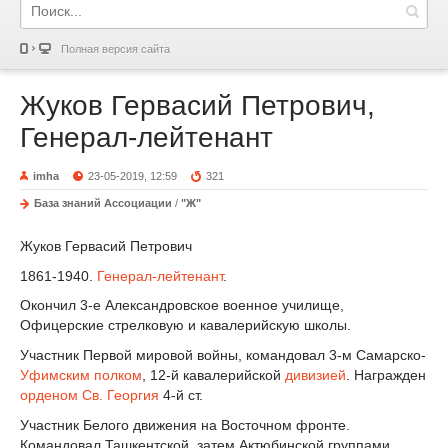
Полная версия сайта
Жуков Гервасий Петрович,
Генерал-лейтенант
imha
23-05-2019, 12:59
321
База знаний Ассоциации
/
"Ж"
Жуков Гервасий Петрович
1861-1940.
Генерал-лейтенант
.
Окончил 3-е Александровское военное училище,
Офицерские стрелковую и кавалерийскую школы.
Участник Первой мировой войны, командовал 3-м Самарско-
Уфимским полком
, 12-й кавалерийской
дивизией
. Награжден
орденом Св. Георгия
4-й ст.
Участник Белого движения на Восточном фронте.
Командовал Ташкентской, затем Актюбинской группами