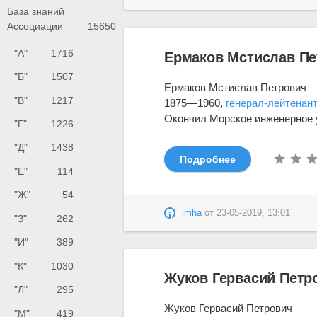
База знаний
Ассоциации
15650
"А"
1716
Ермаков Мстислав Пе
"Б"
1507
Ермаков Мстислав Петрович
"В"
1217
1875—1960,
генерал-лейтенан
Окончил Морское инженерное у
"Г"
1226
"Д"
1438
Подробнее
"Е"
114
"Ж"
54
imha
от
23-05-2019, 13:01
"З"
262
"И"
389
"К"
1030
Жуков Гервасий Петр
"Л"
295
Жуков Гервасий Петрович
"М"
419