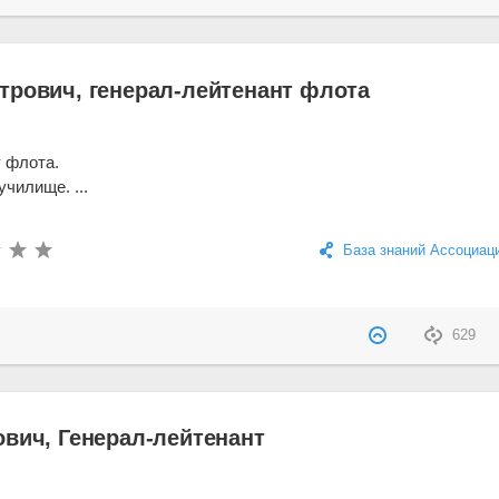
трович, генерал-лейтенант флота
т
флота.
чилище. ...
База знаний Ассоциац
629
ович, Генерал-лейтенант