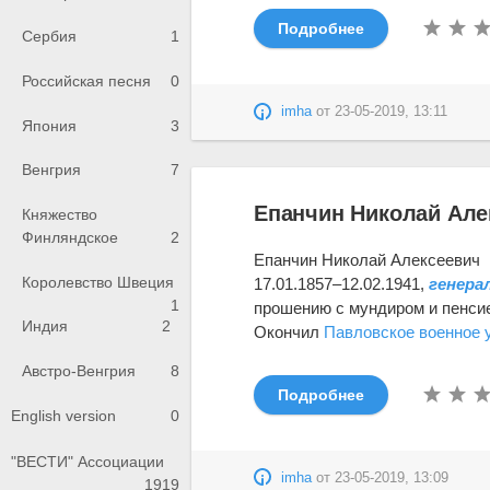
Подробнее
Сербия
1
Российская песня
0
imha
от
23-05-2019, 13:11
Япония
3
Венгрия
7
Епанчин Николай Але
Княжество
Финляндское
2
Епанчин Николай Алексеевич
Королевство Швеция
17.01.1857–12.02.1941,
генера
1
прошению с мундиром и пенсие
Индия
2
Окончил
Павловское военное
Австро-Венгрия
8
Подробнее
English version
0
"ВЕСТИ" Ассоциации
imha
от
23-05-2019, 13:09
1919