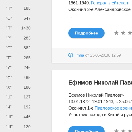
1861-1940.
Генерал-лейтенант
.
"Н"
185
Окончил 3-е Александровское
...
"О"
547
"П"
1430
Подробнее
"Р"
283
"С"
882
imha
от
23-05-2019, 12:59
"Т"
265
"У"
246
"Ф"
465
Ефимов Николай Павл
"Х"
180
Ефимов Николай Павлович
"Ц"
127
13.01.1872–19.01.1943, с 25.0
"Ч"
192
Окончил 1-е
Павловское воен
Участник похода в Китай и русс
"Ш"
446
"Щ"
120
Подробнее