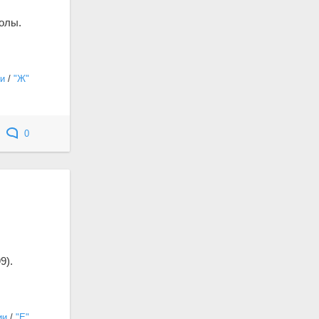
олы.
и
/
"Ж"
0
9).
ии
/
"Е"