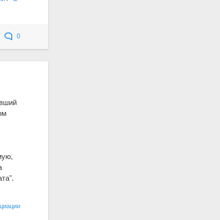
0
авший
ом
л
мую,
а
та".
циации