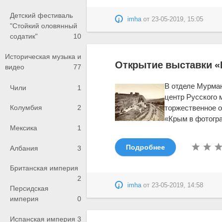
Детский фестиваль
imha
от
23-05-2019, 15:05
"Стойкий оловянный
содатик"
10
Историческая музыка и
Открытие выставки «
видео
77
В отделе Мурман
Чили
1
центр Русского м
торжественное о
Колумбия
2
«Крым в фотограф
Мексика
1
Подробнее
Албания
3
Британская империя
2
imha
от
23-05-2019, 14:58
Персидская
империя
0
Испанская империя
3