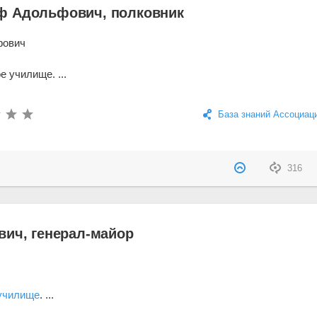
ф Адольфович, полковник
фович
 училище. ...
База знаний Ассоциац
316
вич, генерал-майор
 училище
. ...