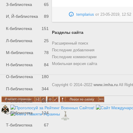
З-библиотека
65
templarius
от
23-05-2019, 12:52
И, Й-библиотека
89
К-библиотека
151
Разделы сайта
Л-библиотека
25
Расширенный поиск
Последние добавления
М-библиотека
78
Последние комментарии
Мобильная версия сайта
Н-библиотека
84
О-библиотека
180
Copyright © 2014–2022
www.imha.ru
All Righ
П-библиотека
344
Р-библиотека
164
С-библиотека
124
Т-библиотека
67