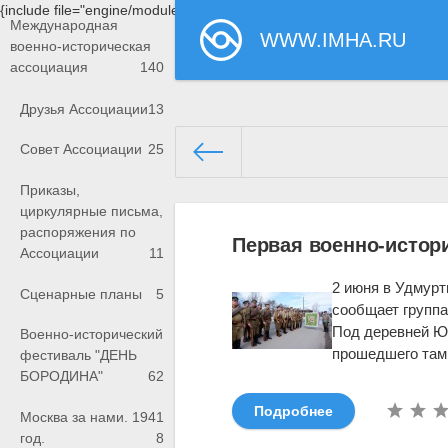
{include file="engine/modules/saperu/head.php"}
Международная
WWW.IMHA.RU
военно-историческая
ассоциация
140
Друзья Ассоциации
13
Совет Ассоциации
25
Приказы,
www.imha.ru/
» Материалы за 
циркулярные письма,
распоряжения по
Первая военно-истор
Ассоциации
11
2 июня в Удмурт
Сценарные планы
5
сообщает группа
Под деревней Юр
Военно-исторический
прошедшего там 
фестиваль "ДЕНЬ
БОРОДИНА"
62
Подробнее
Москва за нами. 1941
год.
8