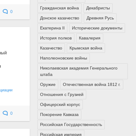
Гражданская война
Декабристы
0
Донское казачество
Древняя Русь
Екатерина II
Исторические документы
История полков
Кавалерия
Казачество
Крымская война
ный
Наполеоновские войны
я
Николаевская академия Генерального
штаба
Оружие
Отечественная война 1812 г.
циации
Отношения с Грузией
Офицерский корпус
0
Покорение Кавказа
Российская Государственность
Российская империя