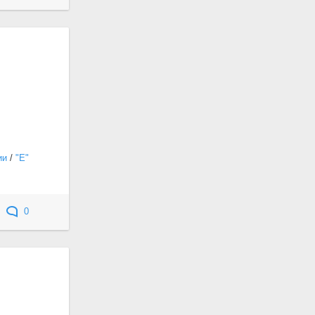
ии
/
"Е"
0