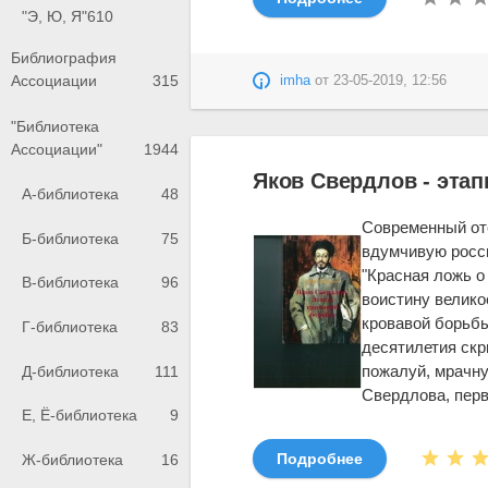
"Э, Ю, Я"
610
Библиография
Ассоциации
315
imha
от
23-05-2019, 12:56
"Библиотека
Ассоциации"
1944
Яков Свердлов - этап
А-библиотека
48
Cовременный от
Б-библиотека
75
вдумчивую росс
"Красная ложь о 
В-библиотека
96
воистину велико
кровавой борьбы
Г-библиотека
83
десятилетия ск
пожалуй, мрачну
Д-библиотека
111
Свердлова, перв
Е, Ё-библиотека
9
Подробнее
Ж-библиотека
16