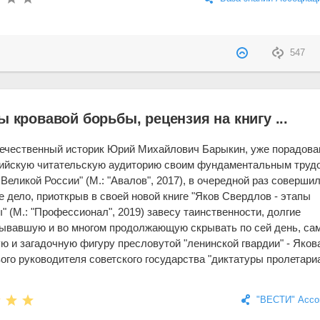
547
ы кровавой борьбы, рецензия на книгу ...
ечественный историк Юрий Михайлович Барыкин, уже порадов
ийскую читательскую аудиторию своим фундаментальным труд
Великой России" (М.: "Авалов", 2017), в очередной раз соверши
е дело, приоткрыв в своей новой книге "Яков Свердлов - этапы
" (М.: "Профессионал", 2019) завесу таинственности, долгие
рывавшую и во многом продолжающую скрывать по сей день, са
ю и загадочную фигуру пресловутой "ленинской гвардии" - Яков
ого руководителя советского государства "диктатуры пролетариа
"ВЕСТИ" Ассо