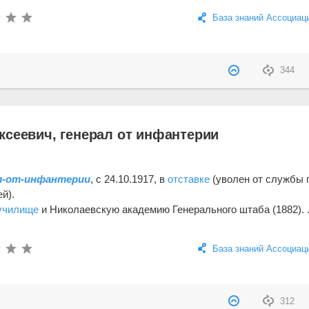
База знаний Ассоциац
344
ксеевич, генерал от инфантерии
л-от-инфантерии
, с 24.10.1917, в
отставке
(уволен от службы 
й).
 училище
и Николаевскую академию Генерального штаба (1882). .
База знаний Ассоциац
312