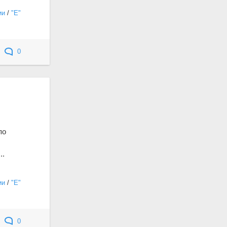
ии
/
"Е"
0
по
..
ии
/
"Е"
0