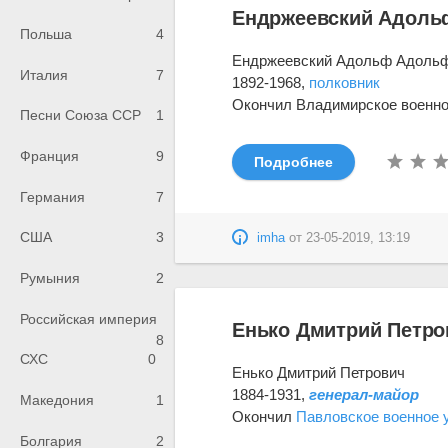
Ендржеевский Адоль
Польша
4
Ендржеевский Адольф Адоль
Италия
7
1892-1968,
полковник
Окончил Владимирское военное
Песни Союза ССР
1
Франция
9
Подробнее
Германия
7
США
3
imha
от
23-05-2019, 13:19
Румыния
2
Российская империя
Енько Дмитрий Петро
8
СХС
0
Енько Дмитрий Петрович
1884-1931,
генерал-майор
Македония
1
Окончил
Павловское военное
Болгария
2