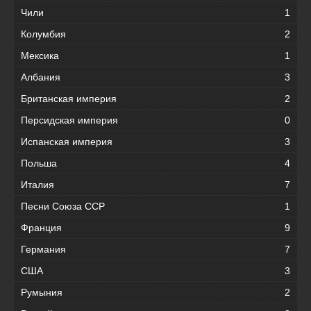
Чили
1
Колумбия
2
Мексика
1
Албания
3
Британская империя
2
Персидская империя
0
Испанская империя
3
Польша
4
Италия
7
Песни Союза ССР
1
Франция
9
Германия
7
США
3
Румыния
2