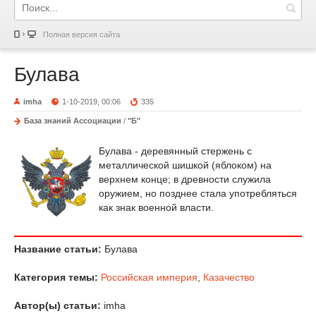
Полная версия сайта
Булава
imha
1-10-2019, 00:06
335
База знаний Ассоциации
/
"Б"
Булава - деревянный стержень с
металлической шишкой (яблоком) на
верхнем конце; в древности служила
оружием, но позднее стала употребляться
как знак военной власти.
Название статьи:
Булава
Категория темы:
Российская империя
,
Казачество
Автор(ы) статьи:
imha