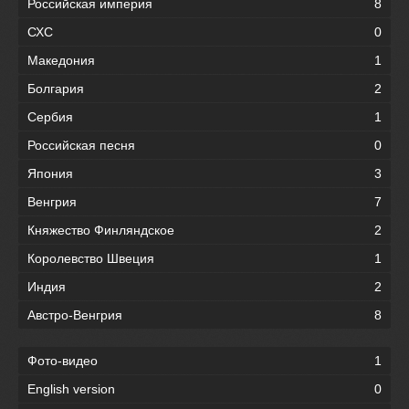
Российская империя
8
СХС
0
Македония
1
Болгария
2
Сербия
1
Российская песня
0
Япония
3
Венгрия
7
Княжество Финляндское
2
Королевство Швеция
1
Индия
2
Австро-Венгрия
8
Фото-видео
1
English version
0