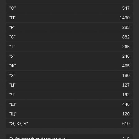
"О"
547
"П"
1430
"Р"
283
"С"
882
"Т"
265
"У"
246
"Ф"
465
"Х"
180
"Ц"
127
"Ч"
192
"Ш"
446
"Щ"
120
"Э, Ю, Я"
610