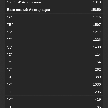
"ВЕСТИ" Ассоциации
1919
База знаний Ассоциации
15650
"А"
1716
"Б"
1507
"В"
1217
"Г"
1226
"Д"
1438
"Е"
114
"Ж"
54
"З"
262
"И"
389
"К"
1030
"Л"
295
"М"
419
"Н"
185