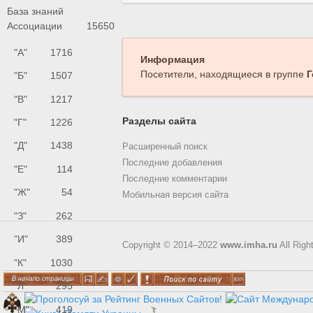
База знаний
Ассоциации
15650
"А"
1716
Информация
Посетители, находящиеся в группе
Г
"Б"
1507
"В"
1217
Разделы сайта
"Г"
1226
"Д"
1438
Расширенный поиск
Последние добавления
"Е"
114
Последние комментарии
"Ж"
54
Мобильная версия сайта
"З"
262
"И"
389
Copyright © 2014–2022
www.imha.ru
All Righ
"К"
1030
"Л"
295
"М"
419