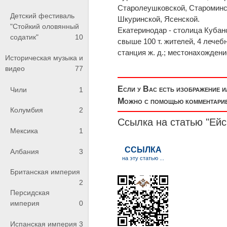
Старолеушковской, Староминс
Детский фестиваль
Шкуринской, Ясенской.
"Стойкий оловянный
Екатеринодар - столица Кубанс
содатик"
10
свыше 100 т. жителей, 4 лечеб
станция ж. д.; местонахождени
Историческая музыка и
видео
77
Если у Вас есть изображение 
Чили
1
Можно с помощью комментариев
Колумбия
2
Ссылка на статью "Ейс
Мексика
1
Албания
3
Британская империя
2
Персидская
империя
0
Испанская империя
3