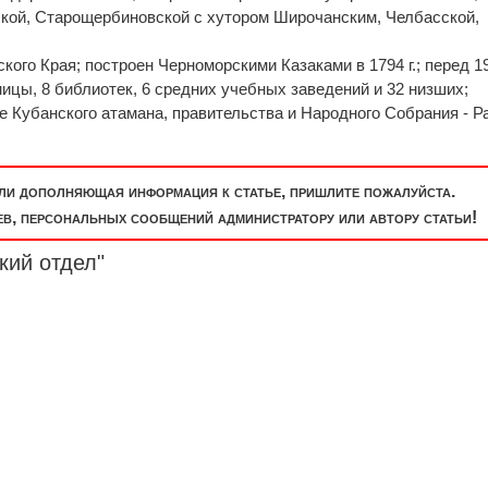
кой, Старощербиновской с хутором Широчанским, Челбасской,
кого Края; построен Черноморскими Казаками в 1794 г.; перед 19
ницы, 8 библиотек, 6 средних учебных заведений и 32 низших;
е Кубанского атамана, правительства и Народного Собрания - Р
или дополняющая информация к статье, пришлите пожалуйста.
, персональных сообщений администратору или автору статьи!
кий отдел"