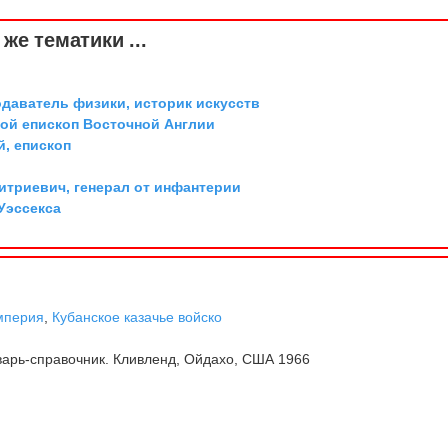
же тематики ...
одаватель физики, историк искусств
той епископ Восточной Англии
й, епископ
триевич, генерал от инфантерии
Уэссекса
л
мперия
,
Кубанское казачье войско
арь-справочник. Кливленд, Ойдахо, США 1966