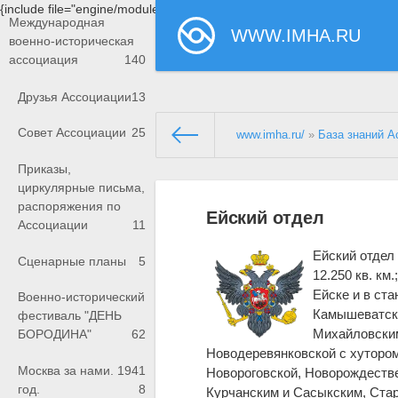
{include file="engine/modules/saperu/head.php"}
Международная
WWW.IMHA.RU
военно-историческая
ассоциация
140
Друзья Ассоциации
13
Совет Ассоциации
25
www.imha.ru/
»
База знаний А
Приказы,
циркулярные письма,
распоряжения по
Ейский отдел
Ассоциации
11
Ейский отдел 
Сценарные планы
5
12.250 кв. км
Ейске и в ст
Военно-исторический
Камышеватско
фестиваль "ДЕНЬ
Михайловским
БОРОДИНА"
62
Новодеревянковской с хуторо
Москва за нами. 1941
Новороговской, Новорождеств
год.
8
Курчанским и Сасыкским, Стар