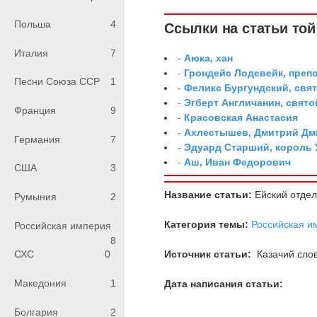
Польша
4
Ссылки на статьи той 
Италия
7
-
Аюка, хан
-
Грондейс Лодевейк, преп
Песни Союза ССР
1
-
Феликс Бургундский, свя
-
Эгберт Англичанин, свято
Франция
9
-
Красовская Анастасия
-
Ахлестышев, Дмитрий Дми
Германия
7
-
Эдуард Старший, король 
-
Аш, Иван Федорович
США
3
Название статьи:
Ейский отде
Румыния
2
Категория темы:
Российская и
Российская империя
8
Источник статьи:
Казачий слов
СХС
0
Македония
1
Дата написания статьи:
Болгария
2