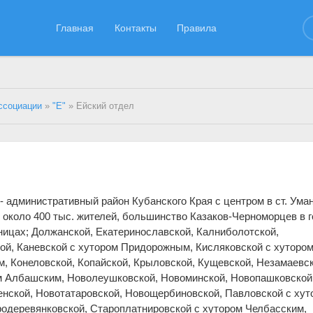
Главная
Контакты
Правила
ссоциации
»
"Е"
» Ейский отдел
- административный район Кубанского Края с центром в ст. Ума
.; около 400 тыс. жителей, большинство Казаков-Черноморцев в 
аницах; Должанской, Екатеринославской, Калниболотской,
й, Каневской с хутором Придорожным, Кисляковской с хуторо
, Конеловской, Копайской, Крыловской, Кущевской, Незамаевск
м Албашским, Новолеушковской, Новоминской, Новопашковской
енской, Новотатаровской, Новощербиновской, Павловской с хут
одеревянковской, Староплатнировской с хутором Челбасским,