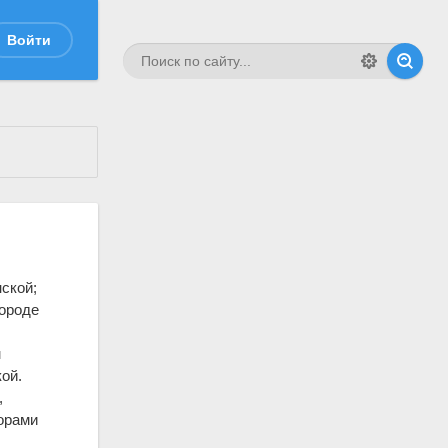
Войти
нской;
городе
м
ой.
,
орами