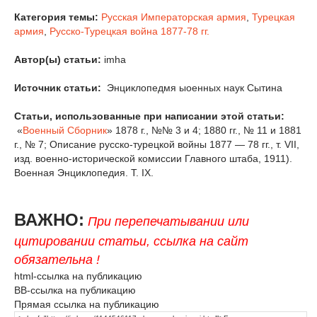
Категория темы:
Русская Императорская армия
,
Турецкая
армия
,
Русско-Турецкая война 1877-78 гг.
Автор(ы) статьи:
imha
Источник статьи:
Энциклопедмя ыоенных наук Сытина
Статьи, использованные при написании этой статьи:
«
Военный Сборник
» 1878 г., №№ 3 и 4; 1880 гг., № 11 и 1881
г., № 7; Описание русско-турецкой войны 1877 — 78 гг., т. VII,
изд. военно-исторической комиссии Главного штаба, 1911).
Военная Энциклопедия. T. IX.
ВАЖНО:
При перепечатывании или
цитировании статьи, ссылка на сайт
обязательна !
html-ссылка на публикацию
BB-ссылка на публикацию
Прямая ссылка на публикацию