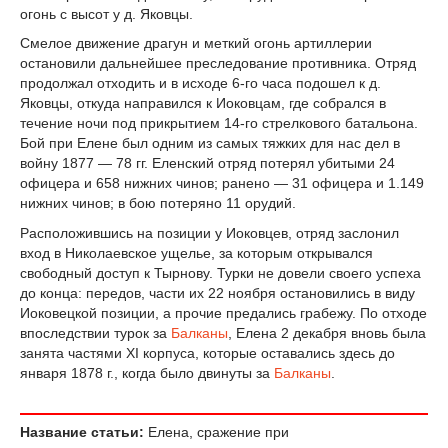
огонь с высот у д. Яковцы.
Смелое движение драгун и меткий огонь артиллерии
остановили дальнейшее преследование противника. Отряд
продолжал отходить и в исходе 6-го часа подошел к д.
Яковцы, откуда направился к Иоковцам, где собрался в
течение ночи под прикрытием 14-го стрелкового батальона.
Бой при Елене был одним из самых тяжких для нас дел в
войну 1877 — 78 гг. Еленский отряд потерял убитыми 24
офицера и 658 нижних чинов; ранено — 31 офицера и 1.149
нижних чинов; в бою потеряно 11 орудий.
Расположившись на позиции у Иоковцев, отряд заслонил
вход в Николаевское ущелье, за которым открывался
свободный доступ к Тырнову. Турки не довели своего успеха
до конца: передов, части их 22 ноября остановились в виду
Иоковецкой позиции, а прочие предались грабежу. По отходе
впоследствии турок за
Балканы
, Елена 2 декабря вновь была
занята частями XI корпуса, которые оставались здесь до
января 1878 г., когда было двинуты за
Балканы
.
Название статьи:
Елена, сражение при