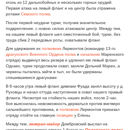
огонь из 12 дальнобойных и нескольких горных орудий.
Первая атака на левый фланг и на центр была отражена
ротами
Севского полка
.
После первой неудачи турки, получив значительное
подкрепление, с новою силою атаковали центр. Между тем,
на нашем левый фланге шел ожесточенный бой; турки, без
труда сбив 2 передовых роты, охватывали фланг.
Для удержания их
полковник
Лермонтов (командир 13-го
драгунского Военного Ордена полка
и
начальник
Маренского
отряда) выдвинул весь резерв и удлинил им левый фланг.
Однако, турки продолжали охват, заняли Дольний Марен, а
черкесы пытались зайти в тыл, но были удержаны
спешившимися драгунами.
В 8 часов утра левый фланг дивизии Фуада занял высоту у д.
Руховцы и начал оттуда наступление в охват нашего правый
фланга. Несмотря на стойкость наших войск, после 2-час.
боя выяснилась невозможность держаться против вчетверо
сильнейшего противника, и
полковник
Лермонтов приказал
отряду отойти на главную
позицию
у Елены.
Между тем,
генерал-майор
Домбровский выслал на
усиление передового отряда 1 батальон
Орловского полка
.