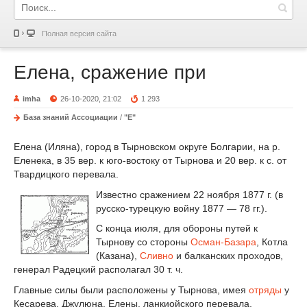
Полная версия сайта
Елена, сражение при
imha
26-10-2020, 21:02
1 293
База знаний Ассоциации
/
"Е"
Елена (Иляна), город в Тырновском округе Болгарии, на р.
Еленека, в 35 вер. к юго-востоку от Тырнова и 20 вер. к с. от
Твардицкого перевала.
Известно сражением 22 ноября 1877 г. (в
русско-турецкую войну 1877 — 78 гг.).
С конца июля, для обороны путей к
Тырнову со стороны
Осман-Базара
, Котла
(Казана),
Сливно
и балканских проходов,
генерал Радецкий располагал 30 т. ч.
Главные силы были расположены у Тырнова, имея
отряды
у
Кесарева, Джулюна, Елены, ланкиойского перевала,