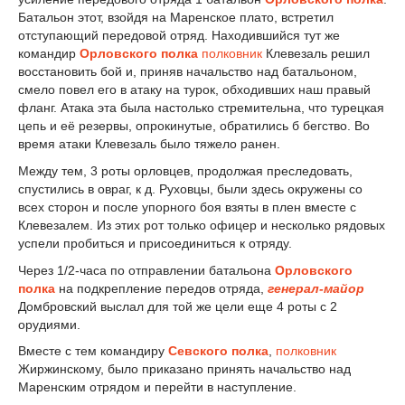
Батальон этот, взойдя на Маренское плато, встретил
отступающий передовой отряд. Находившийся тут же
командир
Орловского полка
полковник
Клевезаль решил
восстановить бой и, приняв начальство над батальоном,
смело повел его в атаку на турок, обходивших наш правый
фланг. Атака эта была настолько стремительна, что турецкая
цепь и её резервы, опрокинутые, обратились б бегство. Во
время атаки Клевезаль было тяжело ранен.
Между тем, 3 роты орловцев, продолжая преследовать,
спустились в овраг, к д. Руховцы, были здесь окружены со
всех сторон и после упорного боя взяты в плен вместе с
Клевезалем. Из этих рот только офицер и несколько рядовых
успели пробиться и присоединиться к отряду.
Через 1/2-часа по отправлении батальона
Орловского
полка
на подкрепление передов отряда,
генерал-майор
Домбровский выслал для той же цели еще 4 роты с 2
орудиями.
Вместе с тем командиру
Севского полка
,
полковник
Жиржинскому, было приказано принять начальство над
Маренским отрядом и перейти в наступление.