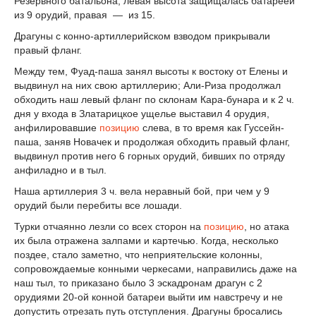
Резервного батальона; левая высота защищалась батареей
из 9 орудий, правая — из 15.
Драгуны с конно-артиллерийском взводом прикрывали
правый фланг.
Между тем, Фуад-паша занял высоты к востоку от Елены и
выдвинул на них свою артиллерию; Али-Риза продолжал
обходить наш левый фланг по склонам Кара-бунара и к 2 ч.
дня у входа в Златарицкое ущелье выставил 4 орудия,
анфилировавшие
позицию
слева, в то время как Гуссейн-
паша, заняв Новачек и продолжая обходить правый фланг,
выдвинул против него 6 горных opудий, бивших по отряду
анфиладно и в тыл.
Наша артиллерия 3 ч. вела неравный бой, при чем у 9
орудий были перебиты все лошади.
Турки отчаянно лезли со всех сторон на
позицию
, но атака
их была отражена залпами и картечью. Когда, несколько
поздее, стало заметно, что неприятельские колонны,
сопровождаемые конными черкесами, направились даже на
наш тыл, то приказано было 3 эскадронам драгун с 2
орудиями 20-ой конной батареи выйти им навстречу и не
допустить отрезать путь отступления. Драгуны бросались