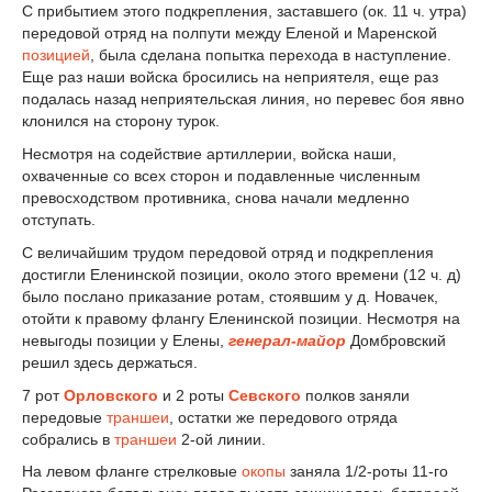
С прибытием этого подкрепления, заставшего (ок. 11 ч. утра)
передовой отряд на полпути между Еленой и Маренской
позицией
, была сделана попытка перехода в наступление.
Еще раз наши войска бросились на неприятеля, еще раз
подалась назад неприятельская линия, но перевес боя явно
клонился на сторону турок.
Несмотря на содействие артиллерии, войска наши,
охваченные со всех сторон и подавленные численным
превосходством противника, снова начали медленно
отступать.
С величайшим трудом передовой отряд и подкрепления
достигли Еленинской позиции, около этого времени (12 ч. д)
было послано приказание ротам, стоявшим у д. Новачек,
отойти к правому флангу Еленинской позиции. Несмотря на
невыгоды позиции у Елены,
генерал-майор
Домбровский
решил здесь держаться.
7 рот
Орловского
и 2 роты
Севского
полков заняли
передовые
траншеи
, остатки же передового отряда
собрались в
траншеи
2-ой линии.
На левом фланге стрелковые
окопы
заняла 1/2-роты 11-го