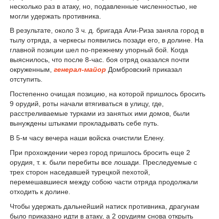
несколько раз в атаку, но, подавленные численностью, не
могли удержать противника.
В результате, около 3 ч. д. бригада Али-Риза заняла город в
тылу отряда, а черкесы появились позади его, в долине. На
главной позиции шел по-прежнему упорный бой. Когда
выяснилось, что после 8-час. боя отряд оказался почти
окруженным,
генерал-майор
Домбровский приказал
отступить.
Постепенно очищая позицию, на которой пришлось бросить
9 орудий, роты начали втягиваться в улицу, где,
расстреливаемые турками из занятых ими домов, были
вынуждены штыками прокладывать себе путь.
В 5-м часу вечера наши войска очистили Елену.
При прохождении через город пришлось бросить еще 2
орудия, т. к. были перебиты все лошади. Преследуемые с
трех сторон наседавшей турецкой пехотой,
перемешавшиеся между собою части отряда продолжали
отходить к долине.
Чтобы удержать дальнейший натиск противника, драгунам
было приказано идти в атаку, а 2 орудиям снова открыть