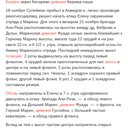
Базара
через Кесарево
дивизия
Керима-паши.
18 ноября Сулейман прибыл в Ахмедли и, лично производя
рекогносцировку, решил начать атаку Елену окружением
отряда у Марена. Для этого к вечером 21 ноября бригада
Али-Риза расположилась на высотах между дд. Беброва и
Дольн. Маренская
дивизия
Фуада ночью заняла ближайшие к
Горному Марену высоты, ввезла туда 12 орудий и на раз
свете 22-го, в 6 1/2 ч. утра, открыла артиллерийский огонь по
биваку Маренского отряда. Последний немедленно занял
позицию
: 2 роты выдвинулись на высоту перед левый
флангом, 4 орудий заняли приготовленные для них
окопы
в
центре и на левый фланге, 2 роты расположились в
ложементах перед сел. Чекалы, 1 эскадрон охранял правый
фланг, другой левый фланг, 6 рот, 2 орудия и 1 эскадрона
составили резерв.
Обозы
направлены в Елены в 7 ч. утра одновременно
двинулись в атаку: бригада Али-Риза — в обход левого
фланга, на Дольний Марен,
дивизия
Фуада — с фронта, на
Горный Марен,
дивизия
Гуссейна, с большей частью
кавалерии, — в обход правого фланга.
Вслед за тем с высот против центра неприятель открыл