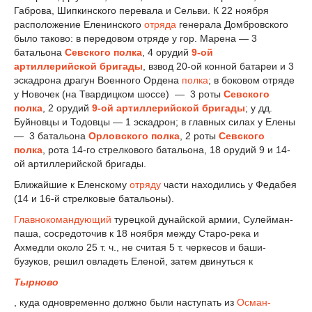
Габрова, Шипкинского перевала и Сельви. К 22 ноября
расположение Еленинского
отряда
генерала Домбровского
было таково: в передовом отряде у гор. Марена — 3
батальона
Севского полка
, 4 орудий
9-ой
артиллерийской бригады
, взвод 20-ой конной батареи и 3
эскадрона драгун Военного Ордена
полка
; в боковом отряде
у Новочек (на Твардицком шоссе) — 3 роты
Севского
полка
, 2 орудий
9-ой артиллерийской бригады
; у дд.
Буйновцы и Тодовцы — 1 эскадрон; в главных силах у Елены
— 3 батальона
Орловского полка
, 2 роты
Севского
полка
, рота 14-го стрелкового батальона, 18 орудий 9 и 14-
ой артиллерийской бригады.
Ближайшие к Еленскому
отряду
части находились у Федабея
(14 и 16-й стрелковые батальоны).
Главнокомандующий
турецкой дунайской армии, Сулейман-
паша, сосредоточив к 18 ноября между Старо-река и
Ахмедли около 25 т. ч., не считая 5 т. черкесов и баши-
бузуков, решил овладеть Еленой, затем двинуться к
Тырново
, куда одновременно должно были наступать из
Осман-