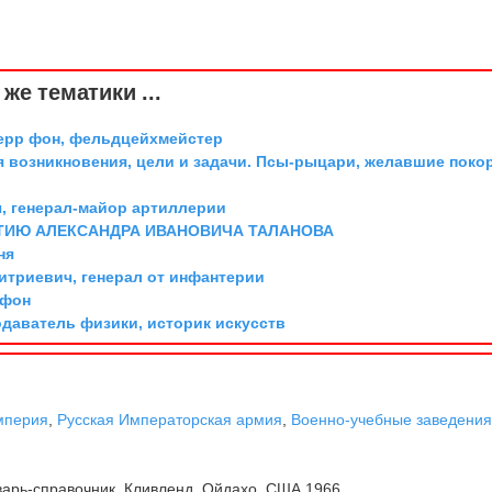
же тематики ...
ерр фон, фельдцейхмейстер
я возникновения, цели и задачи. Псы-рыцари, желавшие поко
, генерал-майор артиллерии
ТИЮ АЛЕКСАНДРА ИВАНОВИЧА ТАЛАНОВА
ня
триевич, генерал от инфантерии
 фон
одаватель физики, историк искусств
мперия
,
Русская Императорская армия
,
Военно-учебные заведени
арь-справочник. Кливленд, Ойдахо, США 1966