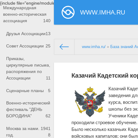
{include file="engine/modules/saperu/head.php"}
Международная
WWW.IMHA.RU
военно-историческая
ассоциация
140
Друзья Ассоциации
13
Совет Ассоциации
25
www.imha.ru/
»
База знаний А
Приказы,
циркулярные письма,
распоряжения по
Казачий Кадетский ко
Ассоциации
11
Казачий Каде
Сценарные планы
5
заведения дл
курса, воспи
Военно-исторический
школы без эк
фестиваль "ДЕНЬ
Ученики Каде
БОРОДИНА"
62
проходили строевое обучение.
Москва за нами. 1941
Было несколько казачьих Каде
год.
8
войсковых капиталов; они был