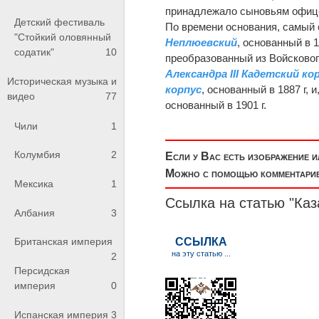
принадлежало сыновьям офице
Детский фестиваль
По времени основания, самый 
"Стойкий оловянный
Неплюевский
, основанный в 
содатик"
10
преобразованный из Войскового
Александра III Кадетский ко
Историческая музыка и
корпус
, основанный в 1887 г,
видео
77
основанный в 1901 г.
Чили
1
Колумбия
2
Если у Вас есть изображение 
Можно с помощью комментариев
Мексика
1
Ссылка на статью "Каз
Албания
3
Британская империя
2
Персидская
империя
0
Испанская империя
3