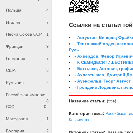
Польша
4
Италия
7
Ссылки на статьи той 
Песни Союза ССР
1
-
Августин, Винценц Фрайх
-
Тевтонский орден истори
Франция
9
Русь
-
Ахвердов, Федор Исаевич
Германия
7
-
К СЕМИДЕСЯТИШЕСТИЛЕ
-
Баттьяни, Антония, графи
США
3
-
Ахлестышев, Дмитрий Дми
-
Ауэнфельд, Георг Август,
Румыния
2
-
Грондейс Лодевейк, преп
Российская империя
8
Название статьи:
{title}
СХС
0
Категория темы:
Российская и
Македония
1
Казачество
Болгария
2
Источник статьи:
Казачий слов