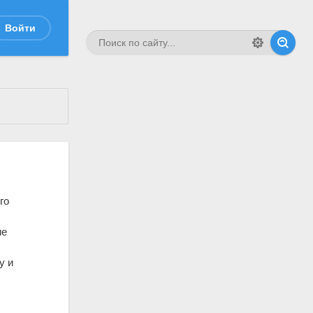
Войти
го
ие
у и