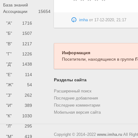
База знаний
Ассоциации
15654
imha
от
17-12-2020, 21:17
"А"
1716
"Б"
1507
"В"
1217
Информация
"Г"
1226
Посетители, находящиеся в группе
Г
"Д"
1438
"Е"
114
Разделы сайта
"Ж"
54
Расширенный поиск
"З"
262
Последние добавления
"И"
389
Последние комментарии
Мобильная версия сайта
"К"
1030
"Л"
295
Copyright © 2014–2022
www.imha.ru
All Righ
"М"
419