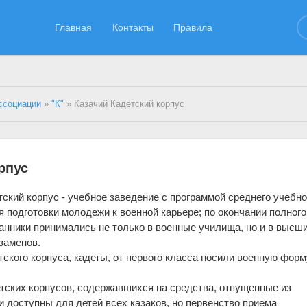
Главная
Контакты
Правила
ссоциации
»
"К"
» Казачий Кадетский корпус
рпус
тский корпус - учебное заведение с программой среднего учебно
я подготовки молодежи к военной карьере; по окончании полного
танники принимались не только в военные училища, но и в высш
заменов.
тского корпуса, кадеты, от первого класса носили военную форм
тских корпусов, содержавшихся на средства, отпущенные из
и доступны для детей всех казаков, но первенство приема