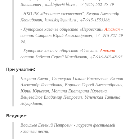
Васильевич , a.akinfiev@bk.ru , +7 (925) 502-35-79
- НКО РК «Развитие казачества", Егоров Александр
Леонидович, karelskij@mail.ru , +7-915-1553388,
- Хуторское казачье общество «Перовский»
Атаман
–
сотник Смирнов Юрий Александрович, +7- 916-827-29-
94,
- Хуторское казачье общество «Сетунь».
Атаман
–
сотник Забелин Сергей Михайлович, +7-916-843-48-93
При участии:
Чигрина Елена , Скорецкая Галина Васильевна, Егоров
Александр Леонидович, Воронов Сергей Александрович,
Юрий Юрьевич, Мотина Екатерина Юрьевна,
Вещевайлов Владимир Петрович, Успенская Татьяна
Эдуардовна,
Ведущие:
Васильев Евгений Петрович - лауреат фестивалей
казачьей песни,