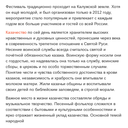
Фестиваль традиционно проходит на Калужской земле. Хотя
он ещё молодой, и был организован только в 2012 году,
мероприятие стало популярным и привлекает с каждым
годом все больше участников и гостей со всей России.
Казачество
по сей день является хранителем высоких
нравственных и духовных ценностей, пронесшим через века
в современность трепетное отношение к Святой Руси.
Несение воинской службы всегда считалось святой и
почётной обязанностью казака. Воинскую форму носили они
с гордостью, но надевалась она только на службу, воинские
сборы, в церковь и по особо торжественным случаям.
Понятие чести и чувства собственного достоинства в крови
казаков, независимость и храбрость они впитывали с
молоком матери. Жили казачьи общины и воспитывали
своих детей по библейским заповедям, в строгой морали.
Важное место в жизни казачества составляли обряды и
музыкальное творчество. Песенный фольклор сложился в
соответствии с бытовыми и культурными особенностями и
ярко отражает жизненный уклад казачества. Основной темой
народной