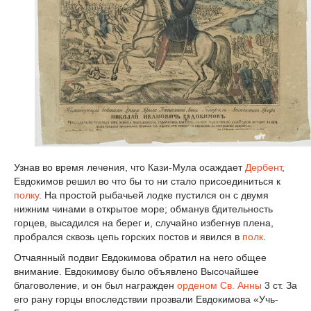
Узнав во время лечения, что Кази-Мула осаждает
Дербент
,
Евдокимов решил во что бы то ни стало присоединиться к
полку
. На простой рыбачьей лодке пустился он с двумя
нижним чинами в открытое море; обманув бдительность
горцев, высадился на берег и, случайно избегнув плена,
пробрался сквозь цепь горских постов и явился в
полк
.
Отчаянный подвиг Евдокимова обратил на него общее
внимание. Евдокимову было объявлено Высочайшее
благоволение, и он был награжден
орденом Св. Анны
3 ст. За
его рану горцы впоследствии прозвали Евдокимова «Учь-