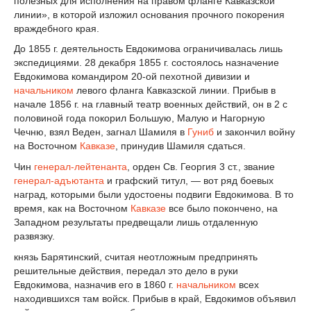
полезных для исполнения на правом фланге Кавказской
линии», в которой изложил основания прочного покорения
враждебного края.
До 1855 г. деятельность Евдокимова ограничивалась лишь
экспедициями. 28 декабря 1855 г. состоялось назначение
Евдокимова командиром 20-ой пехотной дивизии и
начальником
левого фланга Кавказской линии. Прибыв в
начале 1856 г. на главный театр военных действий, он в 2 с
половиной года покорил Большую, Малую и Нагорную
Чечню, взял Веден, загнал Шамиля в
Гуниб
и закончил войну
на Восточном
Кавказе
, принудив Шамиля сдаться.
Чин
генерал-лейтенанта
, орден Св. Георгия 3 ст., звание
генерал-адъютанта
и графский титул, — вот ряд боевых
наград, которыми были удостоены подвиги Евдокимова. В то
время, как на Восточном
Кавказе
все было покончено, на
Западном результаты предвещали лишь отдаленную
развязку.
князь Барятинский, считая неотложным предпринять
решительные действия, передал это дело в руки
Евдокимова, назначив его в 1860 г.
начальником
всех
находившихся там войск. Прибыв в край, Евдокимов объявил