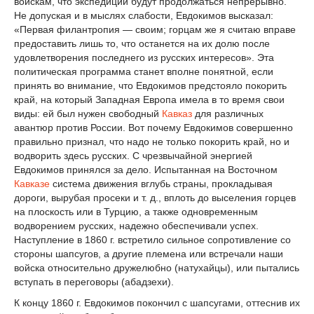
войскам, что экспедиции будут продолжаться непрерывно.
Не допуская и в мыслях слабости, Евдокимов высказал:
«Первая филантропия — своим; горцам же я считаю вправе
предоставить лишь то, что останется на их долю после
удовлетворения последнего из русских интересов». Эта
политическая программа станет вполне понятной, если
принять во внимание, что Евдокимов предстояло покорить
край, на который Западная Европа имела в то время свои
виды: ей был нужен свободный
Кавказ
для различных
авантюр против России. Вот почему Евдокимов совершенно
правильно признал, что надо не только покорить край, но и
водворить здесь русских. С чрезвычайной энергией
Евдокимов принялся за дело. Испытанная на Восточном
Кавказе
система движения вглубь страны, прокладывая
дороги, вырубая просеки и т. д., вплоть до выселения горцев
на плоскость или в Турцию, а также одновременным
водворением русских, надежно обеспечивали успех.
Наступление в 1860 г. встретило сильное сопротивление со
стороны шапсугов, а другие племена или встречали наши
войска относительно дружелюбно (натухайцы), или пытались
вступать в переговоры (абадзехи).
К концу 1860 г. Евдокимов покончил с шапсугами, оттеснив их