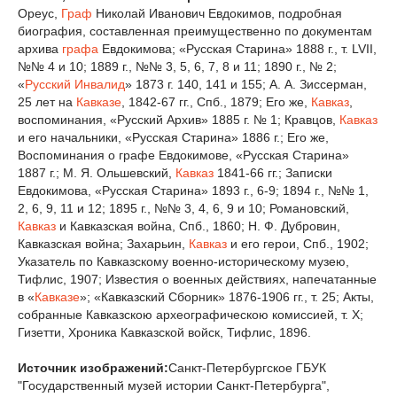
Ореус,
Граф
Николай Иванович Евдокимов, подробная
биография, составленная преимущественно по документам
архива
графа
Евдокимова; «Русская Старина» 1888 г., т. LVII,
№№ 4 и 10; 1889 г., №№ 3, 5, 6, 7, 8 и 11; 1890 г., № 2;
«
Русский Инвалид
» 1873 г. 140, 141 и 155; А. А. Зиссерман,
25 лет на
Кавказе
, 1842-67 гг., Спб., 1879; Его же,
Кавказ
,
воспоминания, «Русский Архив» 1885 г. № 1; Кравцов,
Кавказ
и его начальники, «Русская Старина» 1886 г.; Его же,
Воспоминания о графе Евдокимове, «Русская Старина»
1887 г.; М. Я. Ольшевский,
Кавказ
1841-66 гг.; Записки
Евдокимова, «Русская Старина» 1893 г., 6-9; 1894 г., №№ 1,
2, 6, 9, 11 и 12; 1895 г., №№ 3, 4, 6, 9 и 10; Романовский,
Кавказ
и Кавказская война, Спб., 1860; Н. Ф. Дубровин,
Кавказская война; Захарьин,
Кавказ
и его герои, Спб., 1902;
Указатель по Кавказскому военно-историческому музею,
Тифлис, 1907; Известия о военных действиях, напечатанные
в «
Кавказе
»; «Кавказский Сборник» 1876-1906 гг., т. 25; Акты,
собранные Кавказскою археографическою комиссией, т. X;
Гизетти, Хроника Кавказской войск, Тифлис, 1896.
Источник изображений:
Санкт-Петербургское ГБУК
"Государственный музей истории Санкт-Петербурга",