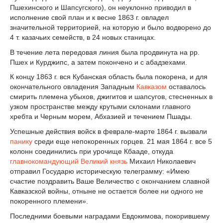
Пшехинского и Шапсугского), он неуклонно приводил в
исполнение свой план и к весне 1863 г. овладел
значительной территорией, на которую и было водворено до
4 т. казачьих семейств, в 24 новых станицах.
В течение лета передовая линия была продвинута на рр.
Пшех и Курджипс, а затем покончено и с абадзехами.
К концу 1863 г. вся Кубанская область была покорена, и для
окончательного овладения Западным
Кавказом
оставалось
смирить племена убыхов, джигитов и шапсугов, стесненных в
узком пространстве между крутыми склонами главного
хребта и Черным морем, Абхазией и течением Пшады.
Успешные действия войск в феврале-марте 1864 г. вызвали
панику
среди еще непокоренных горцев. 21 мая 1864 г. все 5
колонн соединились при урочище Кбааде, откуда
главнокомандующий
Великий князь
Михаил Николаевич
отправил Государю историческую телеграмму: «Имею
счастие поздравить Ваше Величество с окончанием славной
Кавказской войны, отныне не остается более ни одного не
покоренного племени».
Последними боевыми наградами Евдокимова, покорившему