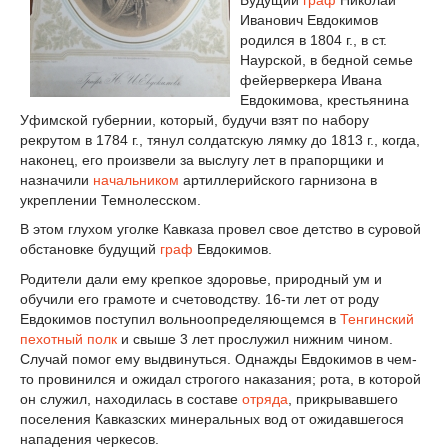
Иванович Евдокимов
родился в 1804 г., в ст.
Наурской, в бедной семье
фейерверкера Ивана
Евдокимова, крестьянина
Уфимской губернии, который, будучи взят по набору
рекрутом в 1784 г., тянул солдатскую лямку до 1813 г., когда,
наконец, его произвели за выслугу лет в прапорщики и
назначили
начальником
артиллерийского гарнизона в
укреплении Темнолесском.
В этом глухом уголке Кавказа провел свое детство в суровой
обстановке будущий
граф
Евдокимов.
Родители дали ему крепкое здоровье, природный ум и
обучили его грамоте и счетоводству. 16-ти лет от роду
Евдокимов поступил вольноопределяющемся в
Тенгинский
пехотный полк
и свыше 3 лет прослужил нижним чином.
Случай помог ему выдвинуться. Однажды Евдокимов в чем-
то провинился и ожидал строгого наказания; рота, в которой
он служил, находилась в составе
отряда
, прикрывавшего
поселения Кавказских минеральных вод от ожидавшегося
нападения черкесов.