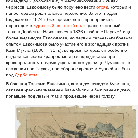
командиру и доложил ему о местонахождении и силах
черкесов. Евдокимову было поручено вести
отряд
, который и
нанес горцам решительное поражение. За этот подвиг
Евдокимов в 1824 г. был произведен в прапорщики с
переводом в
Куринский пехотный полк
, расположенный
тогда в Дербенте. Начавшаяся в 1826 г. война с Персией еще
более выдвинула Евдокимова, но первым серьезным боевым
опытом Евдокимова было участие его в экспедициях против
Кази-Муллы (1830 — 31 гг.), во время которых он особенно
выделился своею храбростью и распорядностью при
кровопролитном штурме укрепленном урочище Чумкесент, в
сражении при Тарках, при обороне крепости Бурней и в бою
под
Дербентом
.
В бою под Тарками Евдокимов, командуя взводом Куринцев,
овладел красным знаменем Кази-Муллы и был ранен пулею,
попавшей под левый глаз и прошедшей через голову.