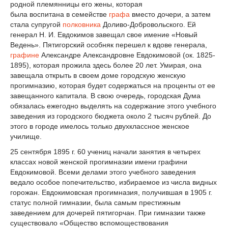
родной племянницы его жены, которая
была воспитана в семействе
графа
вместо дочери, а затем
стала супругой
полковника
Доливо-Добровольского. Ей
генерал Н. И. Евдокимов завещал свое имение «Новый
Ведень». Пятигорский особняк перешел к вдове генерала,
графине
Александре Александровне Евдокимовой (ок. 1825-
1895), которая прожила здесь более 20 лет. Умирая, она
завещала открыть в своем доме городскую женскую
прогимназию, которая будет содержаться на проценты от ее
завещанного капитала. В свою очередь, городская Дума
обязалась ежегодно выделять на содержание этого учебного
заведения из городского бюджета около 2 тысяч рублей. До
этого в городе имелось только двухклассное женское
училище.
25 сентября 1895 г. 60 учениц начали занятия в четырех
классах новой женской прогимназии имени графини
Евдокимовой. Всеми делами этого учебного заведения
ведало особое попечительство, избираемое из числа видных
горожан. Евдокимовская прогимназия, получившая в 1905 г.
статус полной гимназии, была самым престижным
заведением для дочерей пятигорчан. При гимназии также
существовало «Общество вспомоществования