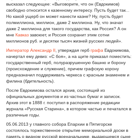
высказал следующее: «Выговорите, что он (Евдокимов)
свободно относится к казенному интересу. Пусть будет так...
Но какой ущерб он может нанести казне? Ну, пусть будет
полмиллиона, миллион, даже 2 миллиона. Ну, что значат
даже 2 миллиона для такого государства, как Россия? А он
мне
Кавказ
завоюет, и Россия сохранит этим сотни
миллионов руб. и десятки тысяч жизней русских людей».
Император
Александр II
, утверждая герб
графа
Евдокимова,
начертал ему девиз: «С боя», а на щите приказал поместить:
государственный герб, полуразрушенную башню и борону
(происхождение и служение), причем графскую корону
предназначил поддерживать черкеса с красным знаменем и
филина (бдительность).
После Евдокимова остался архив, состоящий из
официальных документов и из частных бумаг и записок.
Архив этот в 1888 г. поступил в распоряжение редакции
журнала «Русская Старина», в котором частью и печатался в
различные годы.
05.06.2013 у
главного собора Епархии в Пятигорске
состоялось торжественное открытие мемориальной доски в
память о видном русской военачальнике, выдающемся сыне