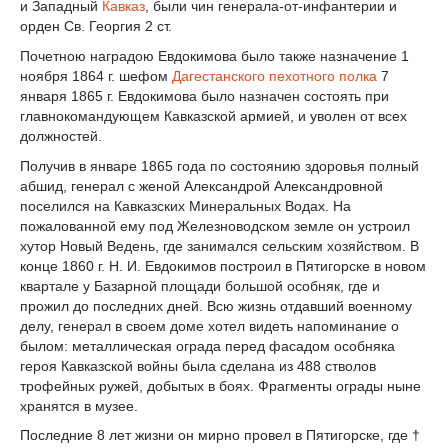
и Западный
Кавказ
, были чин генерала-от-инфантерии и
орден Св. Георгия 2 ст.
Почетною наградою Евдокимова было также назначение 1
ноября 1864 г. шефом
Дагестанского пехотного полка
7
января 1865 г. Евдокимова было назначен состоять при
главнокомандующем Кавказской армией, и уволен от всех
должностей.
Получив в январе 1865 года по состоянию здоровья полный
абшид, генерал с женой Александрой Александровной
поселился на Кавказских Минеральных Водах. На
пожалованной ему под Железноводском земле он устроил
хутор Новый Ведень, где занимался сельским хозяйством. В
конце 1860 г. Н. И. Евдокимов построил в Пятигорске в новом
квартале у Базарной площади большой особняк, где и
прожил до последних дней. Всю жизнь отдавший военному
делу, генерал в своем доме хотел видеть напоминание о
былом: металлическая ограда перед фасадом особняка
героя Кавказской войны была сделана из 488 стволов
трофейных ружей, добытых в боях. Фрагменты ограды ныне
хранятся в музее.
Последние 8 лет жизни он мирно провел в Пятигорске, где †