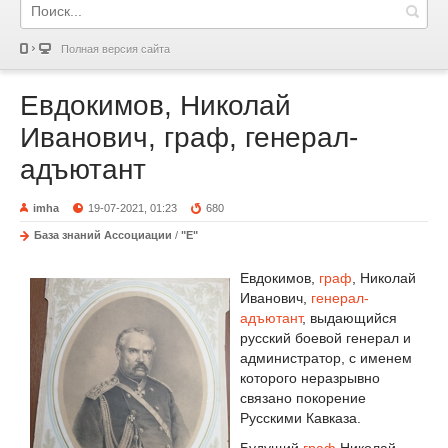
Полная версия сайта
Евдокимов, Николай
Иванович, граф, генерал-
адъютант
imha
19-07-2021, 01:23
680
База знаний Ассоциации
/
"Е"
Евдокимов,
граф
, Николай
Иванович,
генерал-
адъютант
, выдающийся
русский боевой генерал и
администратор, с именем
которого неразрывно
связано покорение
Русскими Кавказа.
Будущий
граф
Николай