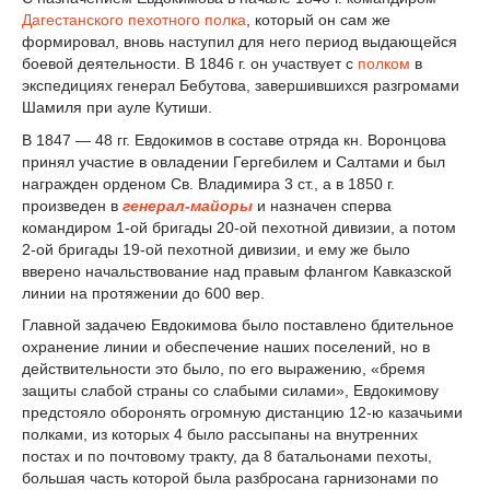
Дагестанского пехотного полка
, который он сам же
формировал, вновь наступил для него период выдающейся
боевой деятельности. В 1846 г. он участвует с
полком
в
экспедициях генерал Бебутова, завершившихся разгромами
Шамиля при ауле Кутиши.
В 1847 — 48 гг. Евдокимов в составе отряда кн. Воронцова
принял участие в овладении Гергебилем и Салтами и был
награжден орденом Св. Владимира 3 ст., а в 1850 г.
произведен в
генерал-майоры
и назначен сперва
командиром 1-ой бригады 20-ой пехотной дивизии, а потом
2-ой бригады 19-ой пехотной дивизии, и ему же было
вверено начальствование над правым флангом Кавказской
линии на протяжении до 600 вер.
Главной задачею Евдокимова было поставлено бдительное
охранение линии и обеспечение наших поселений, но в
действительности это было, по его выражению, «бремя
защиты слабой страны со слабыми силами», Евдокимову
предстояло оборонять огромную дистанцию 12-ю казачьими
полками, из которых 4 было рассыпаны на внутренних
постах и по почтовому тракту, да 8 батальонами пехоты,
большая часть которой была разбросана гарнизонами по