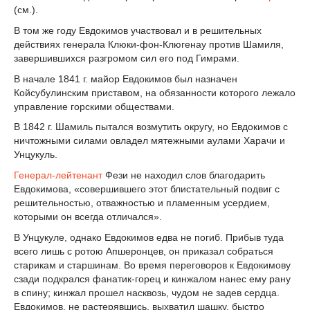
(см.).
В том же году Евдокимов участвовал и в решительных
действиях генерала Клюки-фон-Клюгенау против Шамиля,
завершившихся разгромом сил его под Гимрами.
В начале 1841 г. майор Евдокимов был назначен
Койсубулинским приставом, на обязанности которого лежало
управление горскими обществами.
В 1842 г. Шамиль пытался возмутить округу, но Евдокимов с
ничтожными силами овладел мятежными аулами Харачи и
Унцукуль.
Генерал-лейтенант
Фези не находил слов благодарить
Евдокимова, «совершившего этот блистательный подвиг с
решительностью, отважностью и пламенным усердием,
которыми он всегда отличался».
В Унцукуле, однако Евдокимов едва не погиб. Прибыв туда
всего лишь с ротою Апшеронцев, он приказал собраться
старикам и старшинам. Во время переговоров к Евдокимову
сзади подкрался фанатик-горец и кинжалом нанес ему рану
в спину; кинжал прошел насквозь, чудом не задев сердца.
Евдокимов, не растерявшись, выхватил шашку, быстро