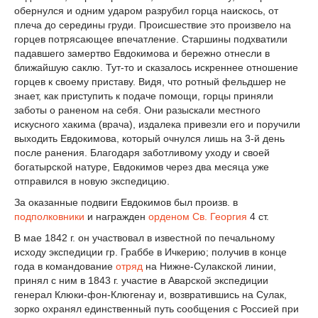
обернулся и одним ударом разрубил горца наискось, от
плеча до середины груди. Происшествие это произвело на
горцев потрясающее впечатление. Старшины подхватили
падавшего замертво Евдокимова и бережно отнесли в
ближайшую саклю. Тут-то и сказалось искреннее отношение
горцев к своему приставу. Видя, что ротный фельдшер не
знает, как приступить к подаче помощи, горцы приняли
заботы о раненом на себя. Они разыскали местного
искусного хакима (врача), издалека привезли его и поручили
выходить Евдокимова, который очнулся лишь на 3-й день
после ранения. Благодаря заботливому уходу и своей
богатырской натуре, Евдокимов через два месяца уже
отправился в новую экспедицию.
За оказанные подвиги Евдокимов был произв. в
подполковники
и награжден
орденом Св. Георгия
4 ст.
В мае 1842 г. он участвовал в известной по печальному
исходу экспедиции гр. Граббе в Ичкерию; получив в конце
года в командование
отряд
на Нижне-Сулакской линии,
принял с ним в 1843 г. участие в Аварской экспедиции
генерал Клюки-фон-Клюгенау и, возвратившись на Сулак,
зорко охранял единственный путь сообщения с Россией при