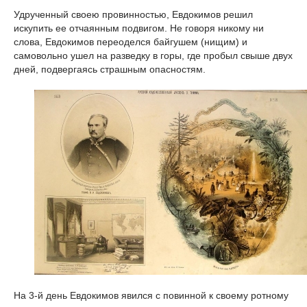
Удрученный своею провинностью, Евдокимов решил
искупить ее отчаянным подвигом. Не говоря никому ни
слова, Евдокимов переоделся байгушем (нищим) и
самовольно ушел на разведку в горы, где пробыл свыше двух
дней, подвергаясь страшным опасностям.
На 3-й день Евдокимов явился с повинной к своему ротному