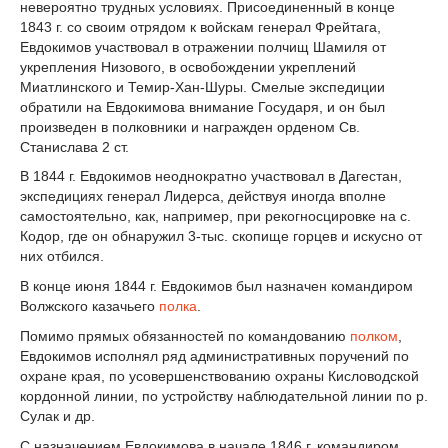
невероятно трудных условиях. Присоединенный в конце
1843 г. со своим отрядом к войскам генерал Фрейтага,
Евдокимов участвовал в отражении полчищ Шамиля от
укрепления Низового, в освобождении укреплений
Миатлинского и Темир-Хан-Шуры. Смелые экспедиции
обратили на Евдокимова внимание Государя, и он был
произведен в полковники и награжден орденом Св.
Станислава 2 ст.
В 1844 г. Евдокимов неоднократно участвовал в Дагестан,
экспедициях генерал Лидерса, действуя иногда вполне
самостоятельно, как, например, при рекогносцировке на с.
Кодор, где он обнаружил 3-тыс. скопище горцев и искусно от
них отбился.
В конце июня 1844 г. Евдокимов был назначен командиром
Волжского казачьего
полка
.
Помимо прямых обязанностей по командованию
полком
,
Евдокимов исполнял ряд административных поручений по
охране края, по усовершенствованию охраны Кисловодской
кордонной линии, по устройству наблюдательной линии по р.
Сулак и др.
С назначением Евдокимова в начале 1846 г. командиром