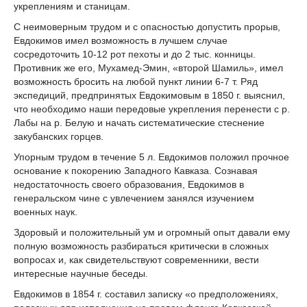
укреплениям и станицам.
С неимоверным трудом и с опасностью допустить прорыв,
Евдокимов имел возможность в лучшем случае
сосредоточить 10-12 рот пехоты и до 2 тыс. конницы.
Противник же его, Мухамед-Эмин, «второй Шамиль», имел
возможность бросить на любой пункт линии 6-7 т. Ряд
экспедиций, предпринятых Евдокимовым в 1850 г. выяснил,
что необходимо наши передовые укрепления перенести с р.
Лабы на р. Белую и начать систематические стеснение
закубанских горцев.
Упорным трудом в течение 5 л. Евдокимов положил прочное
основание к покорению Западного Кавказа. Сознавая
недостаточность своего образования, Евдокимов в
генеральском чине с увлечением занялся изучением
военных наук.
Здоровый и положительный ум и огромный опыт давали ему
полную возможность разбираться критически в сложных
вопросах и, как свидетельствуют современники, вести
интересные научные беседы.
Евдокимов в 1854 г. составил записку «о предположениях,