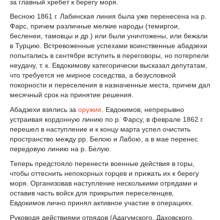
за главный хребет к берегу моря.
Весною 1861 г. Лабинская линия была уже перенесена на р.
Фарс, причем различные мелкие народы (темиргои,
бесленеи, тамовцы и др.) или были уничтожены, или бежали
в Турцию. Встревоженные успехами воинственные абадзехи
попытались в сентябре вступить в переговоры, но потерпели
неудачу, т. к. Евдокимову категорически высказал депутатам,
что требуется не мирное соседства, а безусловной
покорности и переселения в назначенные места, причем дал
месячный срок на принятие решения.
Абадзехи взялись за
оружие
. Евдокимов, непрерывно
устраивая кордонную линию по р. Фарсу, в феврале 1862 г.
перешел в наступление и к концу марта успел очистить
пространство между рр. Белою и Лабою, а в мае перенес
передовую линию на р. Белую.
Теперь предстояло перенести военные действия в горы,
чтобы оттеснить непокорных горцев и прижать их к берегу
моря. Организовав наступление несколькими отрядами и
оставив часть войск для прикрытия переселенцев,
Евдокимов лично принял активное участие в операциях.
Руководя действиями отрядов (Адагумского, Даховского,