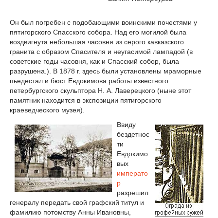
Он был погребен с подобающими воинскими почестями у
пятигорского Спасского собора. Над его могилой была
воздвигнута небольшая часовня из серого кавказского
гранита с образом Спасителя и неугасимой лампадой (в
советские годы часовня, как и Спасский собор, была
разрушена.). В 1878 г. здесь были установлены мраморные
пьедестал и бюст Евдокимова работы известного
петербургского скульптора Н. А. Лаверецкого (ныне этот
памятник находится в экспозиции пятигорского
краеведческого музея).
Ввиду
бездетнос
ти
Евдокимо
вых
императо
р
разрешил
генералу передать свой графский титул и
фамилию потомству Анны Ивановны,