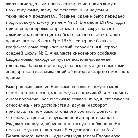
желающих здесь читались лекции по историческому и
научному коммунизму, по естественным наукам и
техническим предметам. Позднее, здание было передано
под городскую школу (ныне – № 6). В начале 1970-х годов
при перепланировке старых кварталов вокруг нового
административного центра было решено снести старое
здание школы. В сентябре 1975 г. севернее бывшего
графского дома открылся новый, современный корпус
средней школы № 6. А на месте снесенного особняка
Евдокимовых находится пустая асфальтированная
площадка, близ которой недавно был помещен памятный
знак, кратко рассказывающий об истории старого школьного
здания.
Быстрое выдвижение Евдокимова создало ему не мало
врагов и завистников, что послужило причиной, что в печати
о нем появились разноречивые суждения: одни скептически
относились к его достоинствам, другие, наоборот,
признавали в нем замечательного военного деятеля и
человека, а третьи распускали неблагоприятные для
Евдокимова слухи, обвиняя его в злоупотреблениях. Но
нельзя не указать на отзыв об Евдокимове князя А. И.
Барятинского, который однажды хулителям Евдокимова