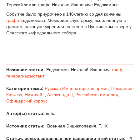
Терской земли графе Николае Ивановиче Евдокимове.
Событие было приурочено к 140-летию со дня кончины
графа
Евдокимова. Мемориальную доску, исполненную в
граните, накануне укрепили на стене в Пушкинском сквере у
Спасского кафедрального собора.
Название статьи:
Евдокимов, Николай Иванович,
граф
,
генерал-адъютант
Категория темы:
Русская Императорская армия
,
Покорение
Кавказа
,
Николай I
,
Александр II
,
Российская империя
,
Офицерский корпус
Автор(ы) статьи:
imha
Источник статьи:
Военная Энциклопедия. T. IX.
Статьи, использованные при написании этой статьи:
Л.