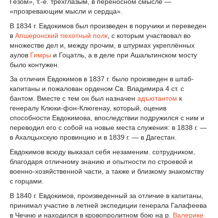
Гезом», т.-е. трехглазым, в переносном смысле —
«прозревающим мысли и сердца».
В 1834 г. Евдокимов был произведен в поручики и переведен
в
Апшеронский пехотный полк
, с которым участвовал во
множестве дел и, между прочим, в штурмах укреплённых
аулов
Гимры
и Гоцатль, а в деле при Ашальтинском мосту
было контужен.
За отличия Евдокимов в 1837 г. было произведен в штаб-
капитаны и пожалован орденом Св. Владимира 4 ст. с
бантом. Вместе с тем он был назначен
адъютантом
к
генералу Клюки-фон-Клюгенау, который, оценив
способности Евдокимова, впоследствии подружился с ним и
переводил его с собой на новые места служения: в 1838 г. —
в Ахалцыхскую провинцию и в 1839 г. — в Дагестан.
Евдокимов всюду выказал себя незаменим. сотрудником,
благодаря отличному знанию и опытности по строевой и
военно-хозяйственной части, а также и близкому знакомству
с горцами.
В 1840 г. Евдокимов, произведенный за отличие в капитаны,
принимал участие в летней экспедиции генерала Галафеева
в Чечню и находился в кровопролитном бою на р.
Валерике