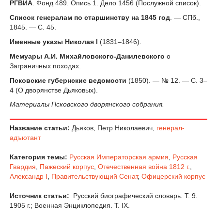
РГВИА
. Фонд 489. Опись 1. Дело 1456 (Послужной список).
Список генералам по старшинству на 1845 год
. — СПб.,
1845. — С. 45.
Именные указы Николая I
(1831–1846).
Мемуары А.И. Михайловского-Данилевского
о
Заграничных походах.
Псковские губернские ведомости
(1850). — № 12. — С. 3–
4 (О дворянстве Дьяковых).
Материалы Псковского дворянского собрания.
Название статьи:
Дьяков, Петр Николаевич,
генерал-
адъютант
Категория темы:
Русская Императорская армия
,
Русская
Гвардия
,
Пажеский корпус
,
Отечественная война 1812 г.
,
Александр I
,
Правительствующий Сенат
,
Офицерский корпус
Источник статьи:
Русский биографический словарь. Т. 9.
1905 г.; Военная Энциклопедия. T. IX.