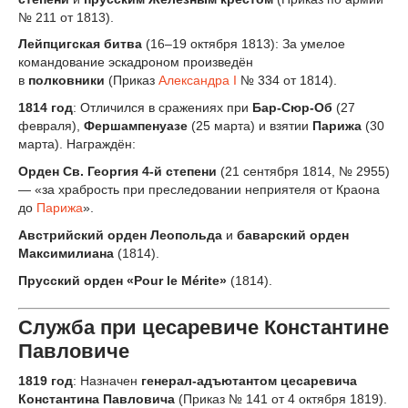
№ 211 от 1813).
Лейпцигская битва
(16–19 октября 1813): За умелое
командование эскадроном произведён
в
полковники
(Приказ
Александра I
№ 334 от 1814).
1814 год
: Отличился в сражениях при
Бар-Сюр-Об
(27
февраля),
Фершампенуазе
(25 марта) и взятии
Парижа
(30
марта). Награждён:
Орден Св. Георгия 4-й степени
(21 сентября 1814, № 2955)
— «за храбрость при преследовании неприятеля от Краона
до
Парижа
».
Австрийский орден Леопольда
и
баварский орден
Максимилиана
(1814).
Прусский орден «Pour le Mérite»
(1814).
Служба при цесаревиче Константине
Павловиче
1819 год
: Назначен
генерал-адъютантом цесаревича
Константина Павловича
(Приказ № 141 от 4 октября 1819).