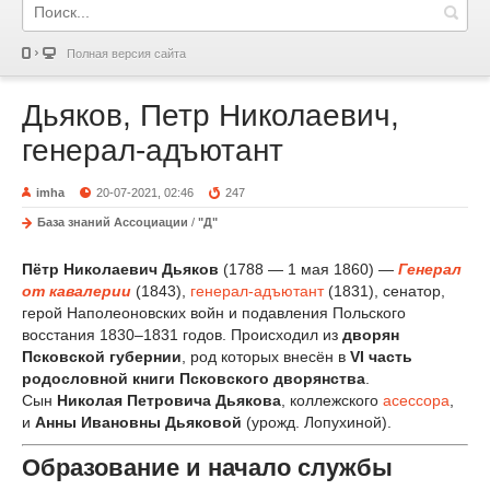
Полная версия сайта
Дьяков, Петр Николаевич,
генерал-адъютант
imha
20-07-2021, 02:46
247
База знаний Ассоциации
/
"Д"
Пётр Николаевич Дьяков
(1788 — 1 мая 1860) —
Генерал
от кавалерии
(1843),
генерал-адъютант
(1831), сенатор,
герой Наполеоновских войн и подавления Польского
восстания 1830–1831 годов. Происходил из
дворян
Псковской губернии
, род которых внесён в
VI часть
родословной книги Псковского дворянства
.
Сын
Николая Петровича Дьякова
, коллежского
асессора
,
и
Анны Ивановны Дьяковой
(урожд. Лопухиной).
Образование и начало службы