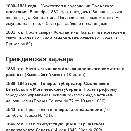
1830–1831 годы
: Участвовал в подавлении
Польского
восстания
. В ноябре 1830 года, находясь в Варшаве, лично
сопровождал Константина Павловича во время мятежа. Его
имущество в городе было разграблено повстанцами.
1831 год
: После смерти Константина Павловича переведён в
свиту Николая I с чином
генерал-адъютанта
(25 июня 1831,
Приказ № 89).
Гражданская карьера
1833 год
: Назначен
членом Александровского комитета о
раненых
(Высочайший указ от 18 марта).
1836–1845 годы
:
Генерал-губернатор Смоленской,
Витебской и Могилёвской губерний
. Провёл реформу
городского управления, усилив контроль над местными
чиновниками (Приказ Сената № 77 от 10 мая 1836).
1843 год
: Произведён в
генералы от кавалерии
(10
октября, Приказ № 401).
1846 год
: Стал
присутствующим в Варшавском
департаменте Сената
(14 мая 1846, Указ № 202).