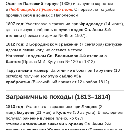
Окончил
Пажеский корпус
(1806) и выпущен корнетом
в
Лейб-гвардии Гусарский полк
. С первых лет службы
проявил себя в войнах с Наполеоном:
1807 год
: Участвовал в сражении при
Фридланде
(14 июня),
где за личную храбрость получил
орден Св. Анны 3-й
степени
(Приказ по армии № 48 от 1807).
1812 год
: В
Бородинском сражении
(7 сентября) контужен
ядром в левую ногу, но остался в строю.
Награждён
орденом Св. Владимира 4-й степени с
бантом
(Приказ М.И. Кутузова № 120 от 1812).
Тарутинский манёвр
: За отличие в бою при
Тарутине
(18
октября) получил
золотую саблю «За
храбрость»
(Высочайший приказ от 12 ноября 1812).
Заграничные походы (1813–1814)
1813 год
: Участвовал в сражениях при
Люцене
(2
мая),
Бауцене
(21 мая) и
Кульме
(30 августа). В последнем
получил ранение в левое плечо, но был
отмечен
алмазными знаками к ордену Св. Анны 2-й
степени
и
прусским Железным крестом
(Приказ по армии