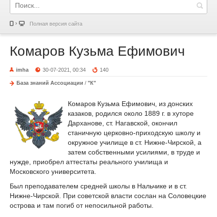
Полная версия сайта
Комаров Кузьма Ефимович
imha
30-07-2021, 00:34
140
База знаний Ассоциации
/
"К"
Комаров Кузьма Ефимович, из донских
казаков, родился около 1889 г. в хуторе
Дарханове, ст. Нагавской, окончил
станичную церковно-приходскую школу и
окружное училище в ст. Нижне-Чирской, а
затем собственными усилиями, в труде и
нужде, приобрел аттестаты реального училища и
Московского университета.
Был преподавателем средней школы в Нальчике и в ст.
Нижне-Чирской. При советской власти сослан на Соловецкие
острова и там погиб от непосильной работы.