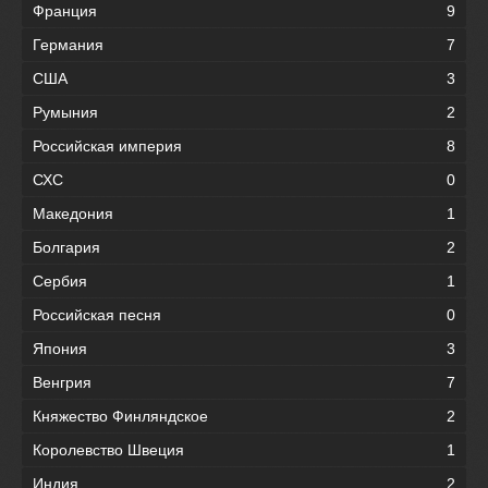
Франция
9
Германия
7
США
3
Румыния
2
Российская империя
8
СХС
0
Македония
1
Болгария
2
Сербия
1
Российская песня
0
Япония
3
Венгрия
7
Княжество Финляндское
2
Королевство Швеция
1
Индия
2