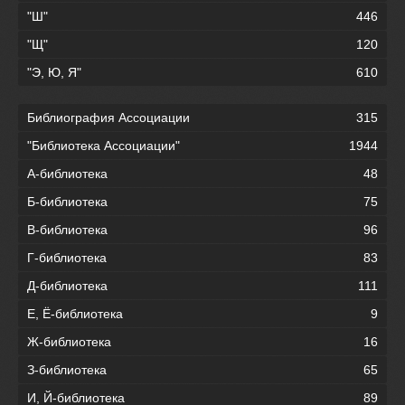
"Ш"
446
"Щ"
120
"Э, Ю, Я"
610
Библиография Ассоциации
315
"Библиотека Ассоциации"
1944
А-библиотека
48
Б-библиотека
75
В-библиотека
96
Г-библиотека
83
Д-библиотека
111
Е, Ё-библиотека
9
Ж-библиотека
16
З-библиотека
65
И, Й-библиотека
89