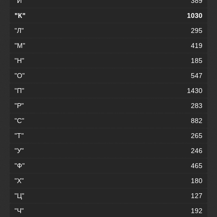
"И"
389
"К"
1030
"Л"
295
"М"
419
"Н"
185
"О"
547
"П"
1430
"Р"
283
"С"
882
"Т"
265
"У"
246
"Ф"
465
"Х"
180
"Ц"
127
"Ч"
192