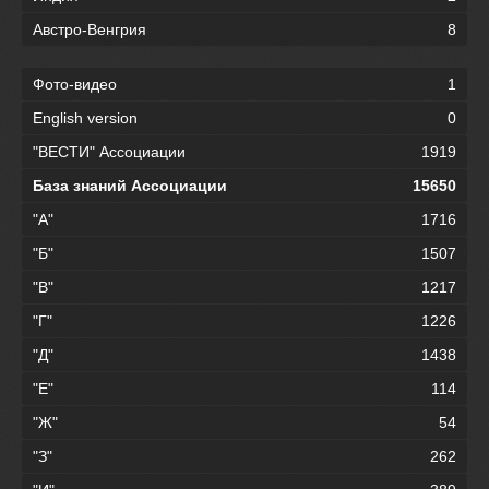
Австро-Венгрия
8
Фото-видео
1
English version
0
"ВЕСТИ" Ассоциации
1919
База знаний Ассоциации
15650
"А"
1716
"Б"
1507
"В"
1217
"Г"
1226
"Д"
1438
"Е"
114
"Ж"
54
"З"
262