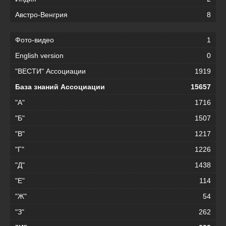
Австро-Венгрия
8
Фото-видео
1
English version
0
"ВЕСТИ" Ассоциации
1919
База знаний Ассоциации
15657
"А"
1716
"Б"
1507
"В"
1217
"Г"
1226
"Д"
1438
"Е"
114
"Ж"
54
"З"
262