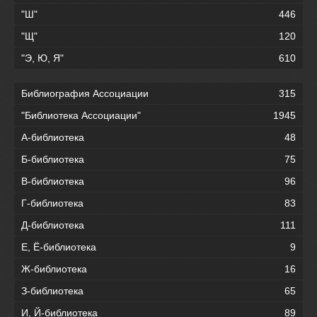
"Ш"
446
"Щ"
120
"Э, Ю, Я"
610
Библиография Ассоциации
315
"Библиотека Ассоциации"
1945
А-библиотека
48
Б-библиотека
75
В-библиотека
96
Г-библиотека
83
Д-библиотека
111
Е, Ё-библиотека
9
Ж-библиотека
16
З-библиотека
65
И, Й-библиотека
89