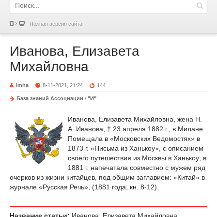
Полная версия сайта
Иванова, Елизавета
Михайловна
imha
8-11-2021, 21:24
144
База знаний Ассоциации
/
"И"
Иванова, Елизавета Михайловна, жена Н.
А. Иванова, † 23 апреля 1882 г., в Милане.
Помещала в «Московских Ведомостях» в
1873 г. «Письма из Ханькоу», с описанием
своего путешествия из Москвы в Ханькоу; в
1881 г. напечатала совместно с мужем ряд
очерков из жизни китайцев, под общим заглавием: «Китай» в
журнале «Русская Речь», (1881 года, кн. 8-12).
Название статьи:
Иванова, Елизавета Михайловна