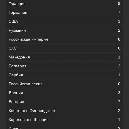
Франция
9
Германия
7
США
3
Румыния
2
Российская империя
8
СХС
0
Македония
1
Болгария
2
Сербия
1
Российская песня
0
Япония
3
Венгрия
7
Княжество Финляндское
2
Королевство Швеция
1
Индия
2