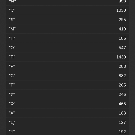
"И"
393
"К"
1030
"Л"
295
"М"
419
"Н"
185
"О"
547
"П"
1430
"Р"
283
"С"
882
"Т"
265
"У"
246
"Ф"
465
"Х"
183
"Ц"
127
"Ч"
192