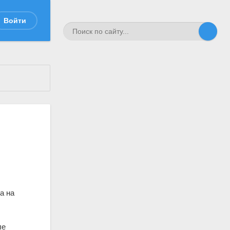
Войти
а на
ле