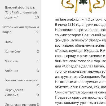
Детский фестиваль
"Стойкий оловянный
содатик"
10
militare oratorium» («Оратория
В июле 1716 года турки высади
Историческая музыка и
Население сопротивлялось окк
видео
77
со императором Священной ри
фон Дер Шуленбург (предок ге
Чили
1
вручившего объявление войны),
«Торжествующая Юдифь», RV 64
Колумбия
2
хора, наряду с речитативами 
пять женских голосов и хор. 
Мексика
1
для «Оспедале делла Пиета», 
Албания
3
того, он использует множество
инструментов «Оспедале». Рез
Британская империя
Некоторые используемые инст
2
отметить арии Вагауса, как, на
Персидская
Они считаются одними из сам
империя
0
Премьера оратории прошла с 
музыкальному уровню, а также 
Испанская империя
3