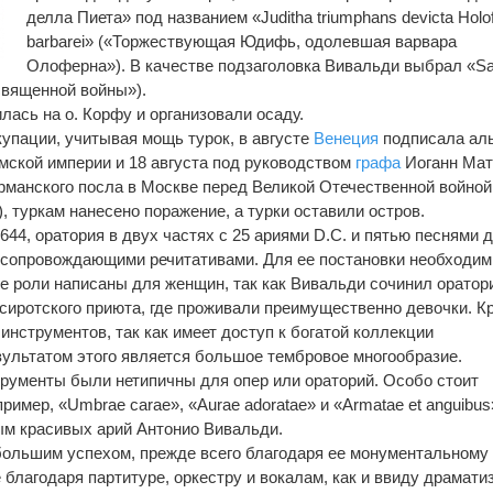
делла Пиета» под названием «Juditha triumphans devicta Holof
barbarei» («Торжествующая Юдифь, одолевшая варвара
Олоферна»). В качестве подзаголовка Вивальди выбрал «S
 священной войны»).
лась на о. Корфу и организовали осаду.
упации, учитывая мощь турок, в августе
Венеция
подписала ал
мской империи и
18 августа под руководством
графа
Иоганн Мат
рманского посла в Москве перед Великой Отечественной войной
 туркам нанесено поражение, а турки оставили остров.
4, оратория в двух частях с 25 ариями D.C. и пятью песнями 
и сопровождающими речитативами. Для ее постановки необходи
Все роли написаны для женщин, так как Вивальди сочинил орато
сиротского приюта, где проживали преимущественно девочки. К
 инструментов, так как имеет доступ к богатой коллекции
ультатом этого является большое тембровое многообразие.
рументы были нетипичны для опер или ораторий. Особо стоит
пример, «Umbrae carae», «Аurae adoratae» и «Armatae et anguibus
ым красивых арий Антонио Вивальди.
большим успехом, прежде всего благодаря ее монументальному
благодаря партитуре, оркестру и вокалам, как и ввиду драмати