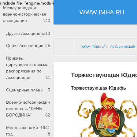
{include file="engine/modules/saperu/head.php"}
Международная
WWW.IMHA.RU
военно-историческая
ассоциация
140
Друзья Ассоциации
13
Совет Ассоциации
25
www.imha.ru/
»
Историческая 
Приказы,
циркулярные письма,
распоряжения по
Торжествующая Юдиф
Ассоциации
11
Торжествующая Юдифь
Сценарные планы
5
Военно-исторический
фестиваль "ДЕНЬ
БОРОДИНА"
62
Москва за нами. 1941
год.
8