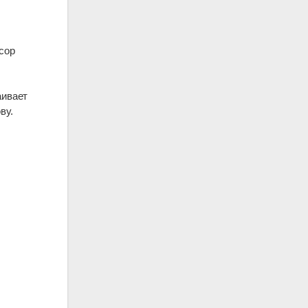
сор
аивает
ву.