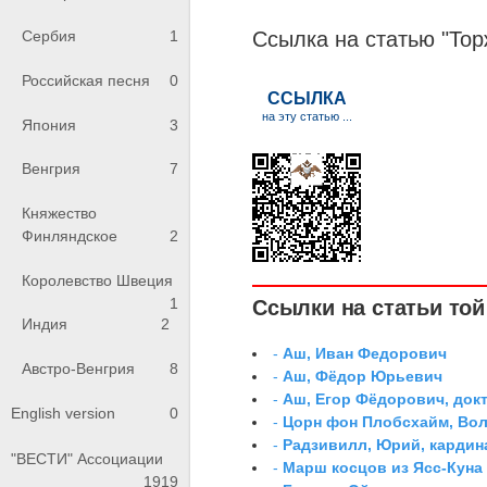
Ссылка на статью "То
Сербия
1
Российская песня
0
Япония
3
Венгрия
7
Княжество
Финляндское
2
Королевство Швеция
1
Ссылки на статьи той 
Индия
2
-
Аш, Иван Федорович
Австро-Венгрия
8
-
Аш, Фёдор Юрьевич
-
Аш, Егор Фёдорович, док
English version
0
-
Цорн фон Плобсхайм, Во
-
Радзивилл, Юрий, кардин
"ВЕСТИ" Ассоциации
-
Марш косцов из Ясс-Куна
1919