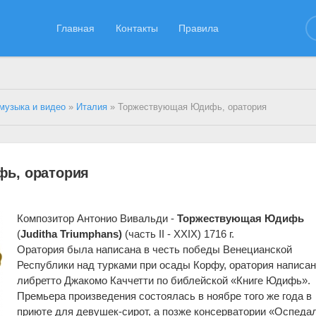
Главная
Контакты
Правила
музыка и видео
»
Италия
» Торжествующая Юдифь, оратория
ь, оратория
Композитор Антонио Вивальди -
Торжествующая Юдифь
(
Juditha Triumphans)
(часть II - XXIX) 1716 г
.
Оратория была написана в честь победы Венецианской
Республики над турками при осады Корфу, оратория написан
либретто
Джакомо Каччетти по библейской «Книге Юдифь».
Премьера произведения состоялась в ноябре того же года в
приюте для девушек-сирот, а позже консерватории «Оспеда