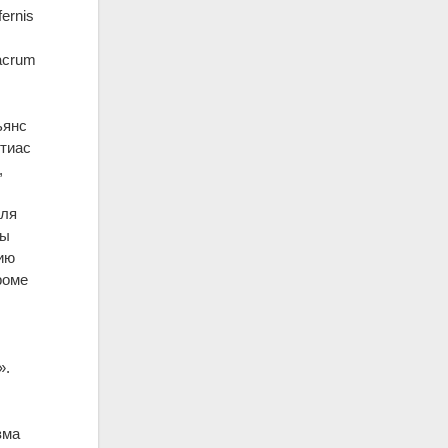
ernis
acrum
ьянс
тиас
,
для
мы
рию
роме
».
зма