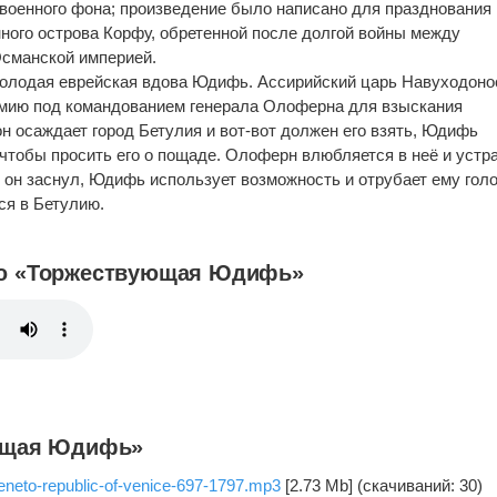
и военного фона; произведение было написано для празднования
ного острова Корфу, обретенной после долгой войны между
сманской империей.
молодая еврейская вдова Юдифь. Ассирийский царь Навуходоно
рмию под командованием генерала Олоферна для взыскания
н осаждает город Бетулия и вот-вот должен его взять, Юдифь
, чтобы просить его о пощаде. Олоферн влюбляется в неё и устр
 он заснул, Юдифь использует возможность и отрубает ему голо
ся в Бетулию.
ю «Торжествующая Юдифь»
ющая Юдифь»
eneto-republic-of-venice-697-1797.mp3
[2.73 Mb] (cкачиваний: 30)