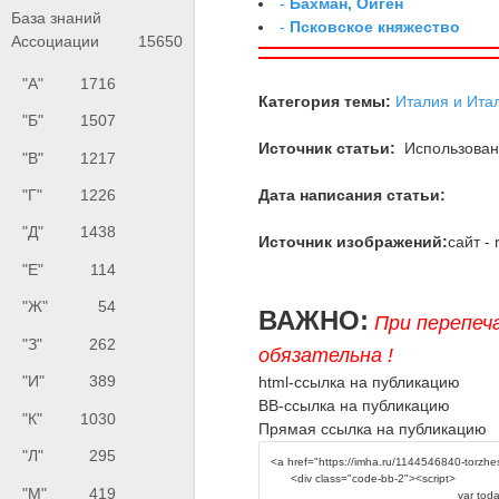
-
Бахман, Ойген
База знаний
-
Псковское княжество
Ассоциации
15650
"А"
1716
Категория темы:
Италия и Ита
"Б"
1507
Источник статьи:
Использованы
"В"
1217
Дата написания статьи:
"Г"
1226
"Д"
1438
Источник изображений:
сайт -
"Е"
114
"Ж"
54
ВАЖНО:
При перепеч
"З"
262
обязательна !
"И"
389
html-ссылка на публикацию
BB-ссылка на публикацию
"К"
1030
Прямая ссылка на публикацию
"Л"
295
"М"
419