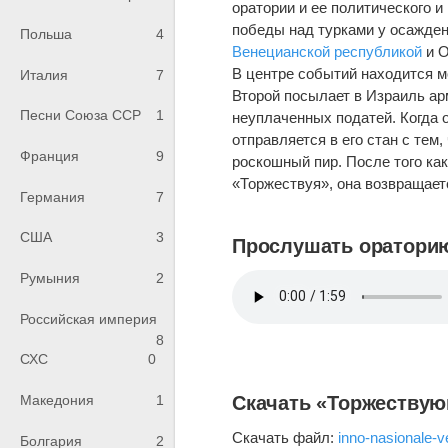
оратории и ее политического 
победы над турками у осажден
Польша
4
Венецианской республикой
и О
В центре событий находится 
Италия
7
Второй посылает в Израиль а
Песни Союза ССР
1
неуплаченных податей. Когда о
отправляется в его стан с тем
Франция
9
роскошный пир. После того как
«Торжествуя», она возвращает
Германия
7
США
3
Прослушать оратори
Румыния
2
Российская империя
8
СХС
0
Скачать «Торжеству
Македония
1
Скачать файл:
inno-nasionale-v
Болгария
2