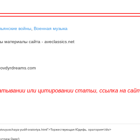
льянские войны
,
Военная музыка
 материалы сайта - aveclassics.net
 rovdyrdreams.com
атывании или цитировании статьи, ссылка на сай