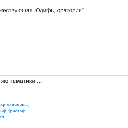
ржествующая Юдифь, оратория"
же тематики ...
тор медицины,
льф Кристоф
ал