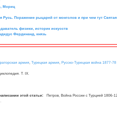
г
, Мориц
я Русь. Поражение рыцарей от монголов и при чем тут Святая
одаватель физики, историк искусств
дидус Фердинанд, князь
раторская армия
,
Турецкая армия
,
Русско-Турецкая война 1877-78 г
клопедия. T. IX.
написании этой статьи:
Петров, Война России с Турцией 1806-12 
.