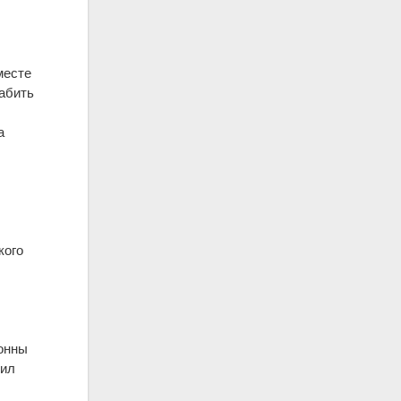
месте
абить
а
.
кого
лонны
тил