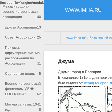
{include file="engine/modules/saperu/head.php"}
Международная
WWW.IMHA.RU
военно-историческая
ассоциация
140
Друзья Ассоциации
13
Совет Ассоциации
25
www.imha.ru/
»
База знаний А
Приказы,
циркулярные письма,
распоряжения по
Джума
Ассоциации
11
Джума, город в Болгарии.
Сценарные планы
5
В кампанию 1810 г., для прик
был выдвинут
отряд
генерал-
Военно-исторический
Ту
фестиваль "ДЕНЬ
вы
БОРОДИНА"
62
Л
Москва за нами. 1941
2 
год.
8
Дж