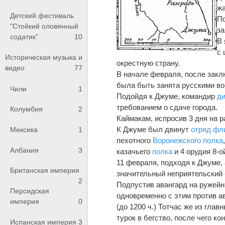
жа
Детский фестиваль
По
"Стойкий оловянный
за
содатик"
10
В 
с 
Историческая музыка и
окрестную страну.
видео
77
В начале февраля, после закл
была быть занята русскими в
Чили
1
Подойдя к Джуме, командир
д
требованием о сдаче города.
Колумбия
2
Каймакам, испросив 3 дня на 
К Джуме был двинут
отряд
фл
Мексика
1
пехотного
Воронежского полка
Албания
3
казачьего
полка
и 4 орудия 8-о
11 февраля, подходя к Джуме,
Британская империя
значительный неприятельский
2
Подпустив авангард на ружей
Персидская
одновременно с этим против а
империя
0
(до 1200 ч.) Тотчас же из гла
турок в бегство, после чего к
Испанская империя
3