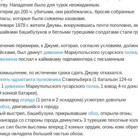
тву. Нападение было для турок неожиданным.
теряв до 200 ч. убитыми, они разбежались, бросив собранные
пасы, которые были сожжены казаками.
январе 1878 г. жители Джумы, вооружившись почти поголовно, в
шайками башибузуков и беглыми турецкими солдатами стали гр
ючения перемирия, к Джуме, которая, согласно условиям, должн
ойсками, был двинут
дивизион
Мариупольского гусарского
полка
ивизиона
послал к каймакаму парламентера с письменным
размышление, по истечении срока сдать Джуму отказался.
игель-адъютанта
полковника
Стакельберга (1 батальон 124-го
, 1
дивизион
Мариупольского гусарского
полка
, 1 взвод 4-го донс
й конной батареи).
 авангард
отряда
(1 рота и 2 эскадрона) усмотрел довольно
обоз
, двигавшийся к городу.
ный выстрел, башибузуки, прикрывавшие
обоз
, открыли огонь;
вангарда со стороны города двинулись 3 турецкие пехотные ко
вных сил были высланы вперед 2 конных орудия, огонь коих обра
онница овладела большей частью обоза.