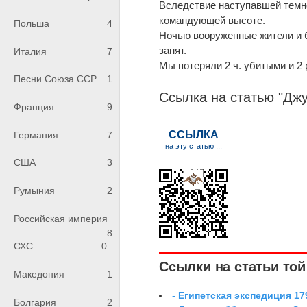
Вследствие наступавшей темн
командующей высоте.
Польша
4
Ночью вооруженные жители и 
занят.
Италия
7
Мы потеряли 2 ч. убитыми и 2 
Песни Союза ССР
1
Ссылка на статью "Дж
Франция
9
Германия
7
США
3
Румыния
2
Российская империя
8
СХС
0
Ссылки на статьи той 
Македония
1
-
Египетская экспедиция 179
Болгария
2