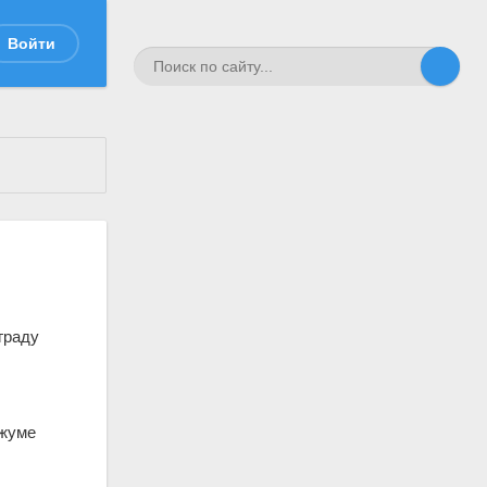
Войти
зграду
Джуме