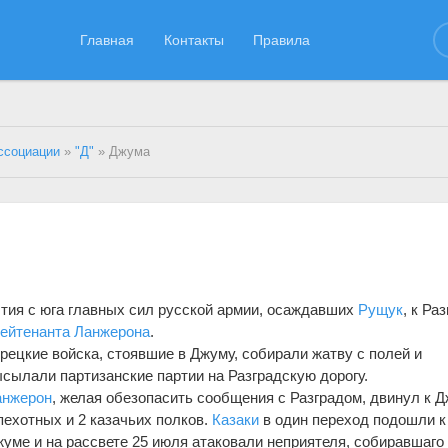
Главная
Контакты
Правила
ссоциации
»
"Д"
» Джума
рытия с юга главных сил русской армии, осаждавших
Рущук
, к Ра
лейтенанта
Ланжерона
.
рецкие войска, стоявшие в Джуму, собирали жатву с полей и
сылали партизанские партии на Разградскую дорогу.
анжерон
, желая обезопасить сообщения с Разградом, двинул к 
пехотных и 2 казачьих полков.
Казаки
в один переход подошли к
уме и на рассвете 25 июля атаковали неприятеля, собиравшаго