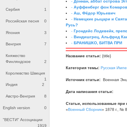
-
Доннан, аббат острова Эг
-
Ауффенберг фон Комаров
Сербия
1
-
Аш, Фёдор Юрьевич
-
Немецкие рыцари и Свята
Российская песня
0
Русь?
-
Грондейс Лодевейк, преп
Япония
3
-
Виндишгрец, Альфред Кан
-
БРАНИШКО, БИТВА ПРИ
Венгрия
7
Княжество
Название статьи:
{title}
Финляндское
2
Категория темы:
Русская Импе
Королевство Швеция
1
Источник статьи:
Военная Энци
Индия
2
Дата написания статьи:
Австро-Венгрия
8
Статьи, использованные при 
English version
0
«
Военный Сборник
» 1878 г., № 8
"ВЕСТИ" Ассоциации
1919