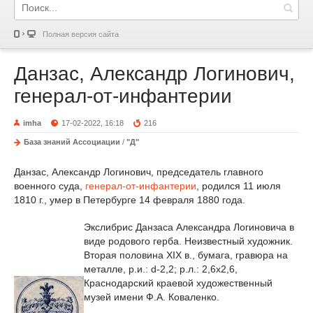
Полная версия сайта
Данзас, Александр Логинович,
генерал-от-инфантерии
imha
17-02-2022, 16:18
216
База знаний Ассоциации
/
"Д"
Данзас, Александр Логинович, председатель главного
военного суда,
генерал-от-инфантерии
, родился 11 июля
1810 г., умер в Петербурге 14 февраля 1880 года.
Экслибрис Данзаса Александра Логиновича в
виде родового герба. Неизвестный художник.
Вторая половина XIX в.
, бумага
,
гравюра на
металле
, р.и.: d-2,2; р.л.: 2,6х2,6,
Краснодарский краевой художественный
музей имени Ф.А. Коваленко.