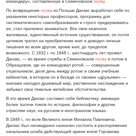
командиру», составленную в Семеновском
полку
.
По возвращении
полка
из Польши Данзас выработал себе по
указаниям некоторых профессоров, программу для
систематического самообразования и строго придерживаясь
ее, стал прилежно заниматься. Все свое казенное
жалованье, единственный источник существования, он почти
целиком тратил на приобретение книг и доводил личные
лишения во всем другом, кроме книг, до пределов
возможного. С 1832 г. по 1848 г., шестнадцать лет прожил
Данзас, — во время службы в Семеновском
полку
и потом в
Образцовом, где он командовал ротой, — совершенным
отшельником, деля день между ротою и своим учебным
кабинетом, в котором он в беседе со своими «друзьями» —
книгами находил душевный мир, умственное наслаждение и
забывал свои тяжелые житейские обстоятельства.
В это время Данзас составил себе библиотеку, имевшую
более тысячи томов по истории, философии и другим
отраслям наук, на русском и иностранном языках.
В 1848 г., по воле Великого князя Михаила Павловича,
Данзас был неожиданно назначен состоять в распоряжении
начальника штаба действующей армии князя Горчакова.