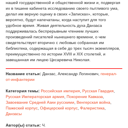
нашей государственной и общественной жизни и, подвергая
их в тишине кабинета исследованию своего пытливого ума,
делал им верную оценку в своих «Записках», которые,
вероятно, будут напечатаны, когда наступит для того
удобное время. Живая деятельность духа Данзаса
поддерживалась беспрерывным чтением лучших
произведений писателей нынешнего времени, о чем
свидетельствует вторично с любовью собранная им
библиотека, содержащая в себе до трех тысяч экземпляров,
преимущественно по истории XVIII и XIX столетий, и
завещанная им лицею Цесаревича Николая.
Название статьи:
Данзас, Александр Логинович,
генерал-
от-инфантерии
Категория темы:
Российская империя
,
Русская Гвардия
,
Русская Императорская армия
,
Покорение Кавказа
,
Завоевание Средней Азии русскими
,
Венгерская война
,
Пажеский корпус
,
Офицерский корпус
,
Фалеристика
,
Данзасы
Автор(ы) статьи:
Ч.