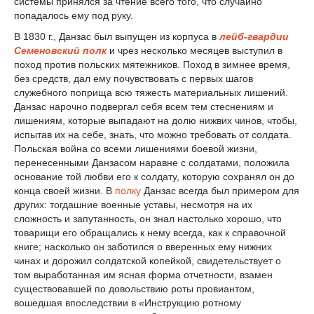
системы принялся за чтение всего того, что случайно
попадалось ему под руку.
В 1830 г., Данзас был выпущен из корпуса в
лейб-гвардии
Семеновский полк
и чрез несколько месяцев выступил в
поход против польских мятежников. Поход в зимнее время,
без средств, дал ему почувствовать с первых шагов
служебного поприща всю тяжесть материальных лишений.
Данзас нарочно подвергал себя всем тем стеснениям и
лишениям, которые выпадают на долю нижвих чинов, чтобы,
испытав их на себе, знать, что можно требовать от солдата.
Польская война со всеми лишениями боевой жизни,
перенесенными Данзасом наравне с солдатами, положила
основание той любви его к солдату, которую сохранял он до
конца своей жизни. В
полку
Данзас всегда был примером для
других: тогдашние военные уставы, несмотря на их
сложность и запутанность, он знал настолько хорошо, что
товарищи его обращались к нему всегда, как к справочной
книге; насколько он заботился о вверенных ему нижних
чинах и дорожил солдатской копейкой, свидетельствует о
том выработанная им ясная форма отчетности, взамен
существовавшей по довольствию роты провиантом,
вошедшая впоследствии в «Инструкцию ротному