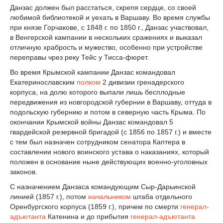
Данзас должен был расстаться, скрепя сердце, со своей
любимой библиотекой и уехать в Варшаву. Во время службы
при князе Горчакове, с 1848 г. по 1850 г., Данзас участвовал,
в Венгерской кампании в нескольких сражениях и выказал
отличную храбрость и мужество, особенно при устройстве
переправы чрез реку Тейс у Тисса-фюрет.
Во время Крымской кампании Данзас командовал
Екатеринославским
полком
2 дивизии гренадерского
корпуса, на долю которого выпали лишь бесплодные
передвижения из новгородской губернии в Варшаву, оттуда в
подольскую губернию и потом в северную часть Крыма. По
окончании Крымской войны Данзас командовал 5
гвардейской резервной бригадой (с 1856 по 1857 г.) и вместе
с тем был назначен сотрудником сенатора Каптера в
составлении нового воинского устава о наказаниях, который
положен в основание ныне действующих военно-уголовных
законов.
С назначением Данзаса командующим Сыр-Дарьинской
линией (1857 г.), потом
начальником
штаба отдельного
Оренбургского корпуса (1859 г.), причем по смерти
генерал-
адъютанта
Катенина и до прибытия
генерал-адъютанта