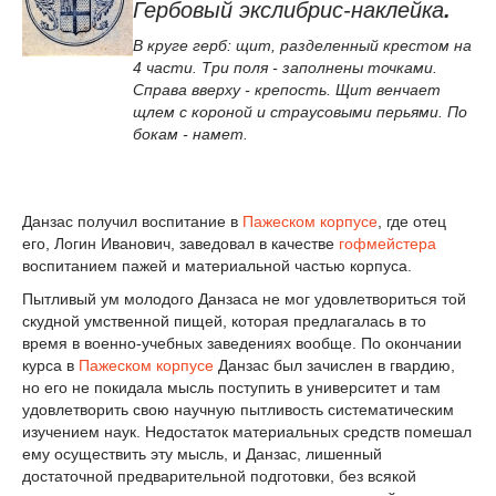
Гербовый экслибрис-наклейка
.
В круге герб: щит, разделенный крестом на
4 части. Три поля - заполнены точками.
Справа вверху - крепость. Щит венчает
щлем с короной и страусовыми перьями. По
бокам - намет.
Данзас получил воспитание в
Пажеском корпусе
, где отец
его, Логин Иванович, заведовал в качестве
гофмейстера
воспитанием пажей и материальной частью корпуса.
Пытливый ум молодого Данзаса не мог удовлетвориться той
скудной умственной пищей, которая предлагалась в то
время в военно-учебных заведениях вообще. По окончании
курса в
Пажеском корпусе
Данзас был зачислен в гвардию,
но его не покидала мысль поступить в университет и там
удовлетворить свою научную пытливость систематическим
изучением наук. Недостаток материальных средств помешал
ему осуществить эту мысль, и Данзас, лишенный
достаточной предварительной подготовки, без всякой