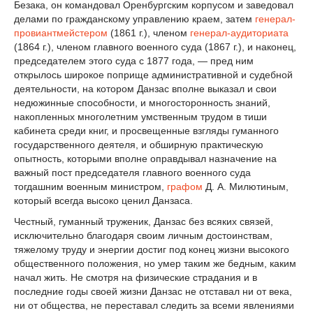
Безака, он командовал Оренбургским корпусом и заведовал
делами по гражданскому управлению краем, затем
генерал-
провиантмейстером
(1861 г.), членом
генерал-аудиториата
(1864 г.), членом главного военного суда (1867 г.), и наконец,
председателем этого суда с 1877 года, — пред ним
открылось широкое поприще административной и судебной
деятельности, на котором Данзас вполне выказал и свои
недюжинные способности, и многосторонность знаний,
накопленных многолетним умственным трудом в тиши
кабинета среди книг, и просвещенные взгляды гуманного
государственного деятеля, и обширную практическую
опытность, которыми вполне оправдывал назначение на
важный пост председателя главного военного суда
тогдашним военным министром,
графом
Д. А. Милютиным,
который всегда высоко ценил Данзаса.
Честный, гуманный труженик, Данзас без всяких связей,
исключительно благодаря своим личным достоинствам,
тяжелому труду и энергии достиг под конец жизни высокого
общественного положения, но умер таким же бедным, каким
начал жить. Не смотря на физические страдания и в
последние годы своей жизни Данзас не отставал ни от века,
ни от общества, не переставал следить за всеми явлениями