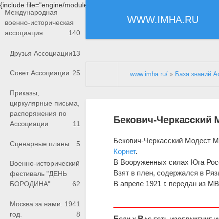
{include file="engine/modules/saperu/head.php"}
Международная
WWW.IMHA.RU
военно-историческая
ассоциация
140
Друзья Ассоциации
13
Совет Ассоциации
25
www.imha.ru/
»
База знаний А
Приказы,
циркулярные письма,
распоряжения по
Бекович-Черкасский 
Ассоциации
11
Бекович-Черкасский Модест 
Сценарные планы
5
Корнет
.
В Вооруженных силах Юга Рос
Военно-исторический
Взят в плен, содержался в Ряз
фестиваль "ДЕНЬ
В апреле 1921 г. передан из 
БОРОДИНА"
62
Москва за нами. 1941
год.
8
Если у Вас есть изображение 