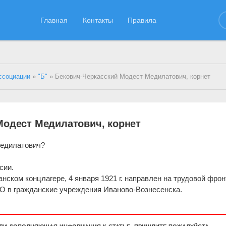
Главная
Контакты
Правила
ссоциации
»
"Б"
» Бекович-Черкасский Модест Медилатович, корнет
Модест Медилатович, корнет
Медилатович?
сии.
анском концлагере, 4 января 1921 г. направлен на трудовой фрон
МВО в гражданские учреждения Иваново-Вознесенска.
или дополняющая информация к статье, пришлите пожалуйста.