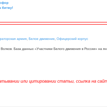
тофор
а битву!
раторская армия
,
Белое движение
,
Офицерский корпус
 Волков. База данных «Участники Белого движения в России» на я
атывании или цитировании статьи, ссылка на сай