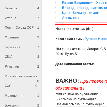
-
Рошко-Богданович, Хрис
-
Вперёд, вперёд, витязи, н
Польша
4
-
Цейс, Вальтер, химик
-
Аюка, хан
Италия
7
Песни Союза ССР
1
Название статьи:
{title}
Франция
9
Категория темы:
Русская Импе
Германия
7
Источник статьи:
Историк С.В.
2016. Буква Б.
США
3
Дата написания статьи:
Румыния
2
Российская империя
ВАЖНО:
При перепеч
8
СХС
0
обязательна !
html-ссылка на публикацию
Македония
1
BB-ссылка на публикацию
Прямая ссылка на публикацию
Болгария
2