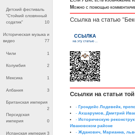
Можно с помощью комментариев
Детский фестиваль
"Стойкий оловянный
Ссылка на статью "Бе
содатик"
10
Историческая музыка и
видео
77
Чили
1
Колумбия
2
Мексика
1
Албания
3
Ссылки на статьи той 
Британская империя
-
Грондейс Лодевейк, преп
2
-
Ахшарумов, Дмитрий Иван
Персидская
-
Историческую реконструк
империя
0
Ивановском районе
-
Жданович, Марианна, льв
Испанская империя
3