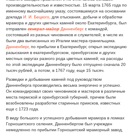
производительностью и известностью. 15 марта 1765 года по
именному высочайшему указу, состоявшемуся на основании
доклада
И. И. Бецкого
, для отыскания, добычи и обработки
мрамора и других цветных камней около Екатеринбурга, был
отправлен
генерал-майор
Данненберг
с командой,
состоявшей из разных чиновников и служителей; в числе их
были два выписанных из Италии мастера-гранильщика.
Данненберг
, по прибытии в Екатеринбург, открыл экспедицию
разыскания в екатеринбургском, оренбургском и других
местных округах разного рода цветных камней; на расходы
по этой экспедиции Данненбергу было отпущено сначала 20
тысяч рублей, а потом, в 1767 году, еще 15 тысяч.
Разведки и добывание камней под руководством
Данненберга производились весьма энергично и успешно.
Он командировал своих чиновников и мастеров в различные
места пермской и оренбургской губерний, причем были
возобновлены разработки старинных приисков, известных
еще с 1723 года.
В виду большого и успешного добывания мрамора в ломках
Горношитского селения, Данненбергом был учрежден
немедленно по прибытии Горношитский мраморный завод,