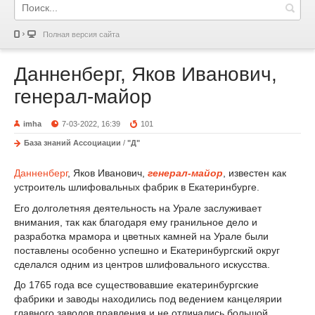
Полная версия сайта
Данненберг, Яков Иванович,
генерал-майор
imha
7-03-2022, 16:39
101
База знаний Ассоциации
/
"Д"
Данненберг
, Яков Иванович,
генерал-майор
, известен как
устроитель шлифовальных фабрик в Екатеринбурге.
Его долголетняя деятельность на Урале заслуживает
внимания, так как благодаря ему гранильное дело и
разработка мрамора и цветных камней на Урале были
поставлены особенно успешно и Екатеринбургский округ
сделался одним из центров шлифовального искусства.
До 1765 года все существовавшие екатеринбургские
фабрики и заводы находились под ведением канцелярии
главного заводов правления и не отличались большой