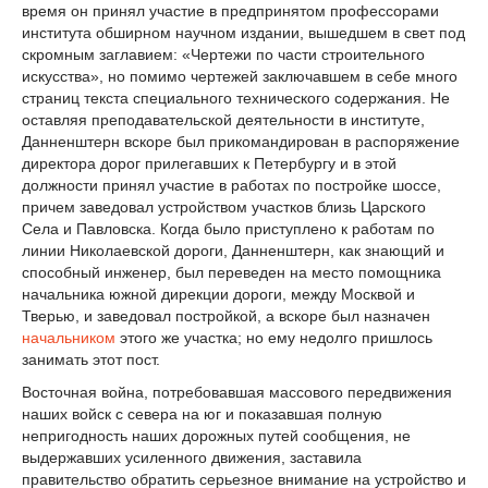
время он принял участие в предпринятом профессорами
института обширном научном издании, вышедшем в свет под
скромным заглавием: «Чертежи по части строительного
искусства», но помимо чертежей заключавшем в себе много
страниц текста специального технического содержания. Не
оставляя преподавательской деятельности в институте,
Данненштерн вскоре был прикомандирован в распоряжение
директора дорог прилегавших к Петербургу и в этой
должности принял участие в работах по постройке шоссе,
причем заведовал устройством участков близь Царского
Села и Павловска. Когда было приступлено к работам по
линии Николаевской дороги, Данненштерн, как знающий и
способный инженер, был переведен на место помощника
начальника южной дирекции дороги, между Москвой и
Тверью, и заведовал постройкой, а вскоре был назначен
начальником
этого же участка; но ему недолго пришлось
занимать этот пост.
Восточная война, потребовавшая массового передвижения
наших войск с севера на юг и показавшая полную
непригодность наших дорожных путей сообщения, не
выдержавших усиленного движения, заставила
правительство обратить серьезное внимание на устройство и