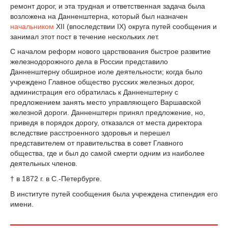
ремонт дорог, и эта трудная и ответственная задача была
возложена на Данненштерна, который был назначен
начальником
ХII (впоследствии IX) округа путей сообщения и
занимал этот пост в течение нескольких лет.
С началом реформ нового царствования быстрое развитие
железнодорожного дела в России представило
Данненштерну обширное иоле деятельности; когда было
учреждено Главное общество русских железных дорог,
администрация его обратилась к Данненштерну с
предложением занять место управляющего Варшавской
железной дороги. Данненштерн принял предложение, но,
приведя в порядок дорогу, отказался от места директора
вследствие расстроенного здоровья и перешел
представителем от правительства в совет Главного
общества, где и был до самой смерти одним из наиболее
деятельных членов.
† в 1872 г. в С.-Петербурге.
В институте путей сообщения была учреждена стипендия его
имени.