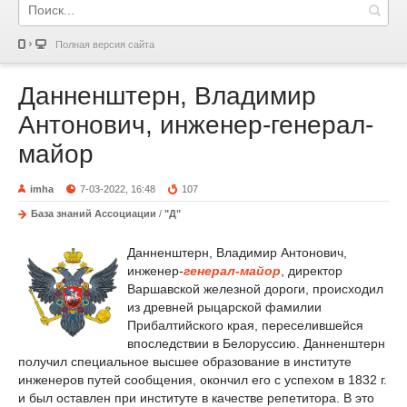
Полная версия сайта
Данненштерн, Владимир
Антонович, инженер-генерал-
майор
imha
7-03-2022, 16:48
107
База знаний Ассоциации
/
"Д"
Данненштерн, Владимир Антонович,
инженер-
генерал-майор
, директор
Варшавской железной дороги, происходил
из древней рыцарской фамилии
Прибалтийского края, переселившейся
впоследствии в Белоруссию. Данненштерн
получил специальное высшее образование в институте
инженеров путей сообщения, окончил его с успехом в 1832 г.
и был оставлен при институте в качестве репетитора. В это