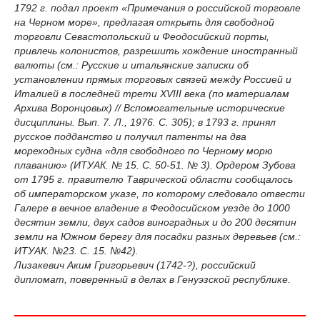
1792 г. подал проект «Примечания о российской торговле
на Черном море», предлагая открыть для свободной
торговли Севастопольский и Феодосийский порты,
привлечь колонистов, разрешить хождение иностранный
валюты (см.: Русские и итальянские записки об
установлении прямых торговых связей между Россией и
Италией в последней трети XVIII века (по материалам
Архива Воронцовых) // Вспомогательные исторические
дисциплины. Вып. 7. Л., 1976. С. 305); в 1793 г. принял
русское подданство и получил патенты на два
мореходных судна «для свободного по Черному морю
плаванию» (ИТУАК. № 15. С. 50-51. № 3). Ордером Зубова
от 1795 г. правителю Таврической области сообщалось
об императорском указе, по которому следовало отвести
Галере в вечное владение в Феодосийском уезде до 1000
десятин земли, двух садов виноградных и до 200 десятин
земли на Южном берегу для посадки разных деревьев (см.:
ИТУАК. №23. С. 15. №42).
Лизакевич Аким Григорьевич (1742-?), российский
дипломат, поверенный в делах в Генуэзской республике.