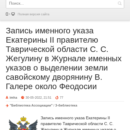
Полная версия сайта
Запись именного указа
Екатерины II правителю
Таврической области С. С.
Жегулину в Журнале именных
указов о выделении земли
савойскому дворянину В.
Галере около Феодосии
imha
30-05-2022, 21:51
77
"Библиотека Ассоциации"
/
З-библиотека
Запись именного указа Екатерины II
правителю Таврической области С. С.
Жегулину в Журнале именных указов о