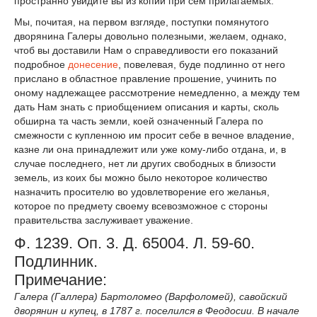
пространно увидите вы из копий при сем прилагаемых.
Мы, почитая, на первом взгляде, поступки помянутого
дворянина Галеры довольно полезными, желаем, однако,
чтоб вы доставили Нам о справедливости его показаний
подробное
донесение
, повелевая, буде подлинно от него
прислано в областное правление прошение, учинить по
оному надлежащее рассмотрение немедленно, а между тем
дать Нам знать с приобщением описания и карты, сколь
обширна та часть земли, коей означенный Галера по
смежности с купленною им просит себе в вечное владение,
казне ли она принадлежит или уже кому-либо отдана, и, в
случае последнего, нет ли других свободных в близости
земель, из коих бы можно было некоторое количество
назначить просителю во удовлетворение его желанья,
которое по предмету своему всевозможное с стороны
правительства заслуживает уважение.
Ф. 1239. Оп. 3. Д. 65004. Л. 59-60.
Подлинник.
Примечание:
Галера (Галлера) Бартоломео (Варфоломей), савойский
дворянин и купец, в 1787 г. поселился в Феодосии. В начале