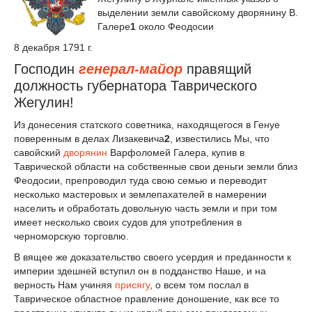
выделении земли савойскому дворянину В.
Галере
1
около Феодосии
8 декабря 1791 г.
Господин
генерал-майор
правящий
должность губернатора Таврического
Жегулин!
Из донесения статского советника, находящегося в Генуе
поверенным в делах Лизакевича
2
, известились Мы, что
савойский
дворянин
Варфоломей Галера, купив в
Таврической области на собственные свои деньги земли близ
Феодосии, препроводил туда свою семью и переводит
несколько мастеровых и землепахателей в намерении
населить и обработать довольную часть земли и при том
имеет несколько своих судов для употребления в
черноморскую торговлю.
В вящее же доказательство своего усердия и преданности к
империи здешней вступил он в подданство Наше, и на
верность Нам учиняя
присягу
, о всем том послал в
Таврическое областное правление доношение, как все то