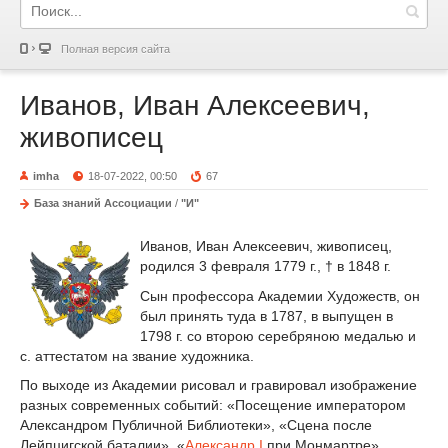
Полная версия сайта
Иванов, Иван Алексеевич,
живописец
imha
18-07-2022, 00:50
67
База знаний Ассоциации
/
"И"
Иванов, Иван Алексеевич, живописец,
родился 3 февраля 1779 г., † в 1848 г.
Сын профессора Академии Художеств, он
был принять туда в 1787, в выпущен в
1798 г. со второю серебряною медалью и
с. аттестатом на звание художника.
По выходе из Академии рисовал и гравировал изображение
разных современных событий: «Посещение императором
Александром Публичной Библиотеки», «Сцена после
Лейпцигской баталии», «
Александр I
при Монмартре»,