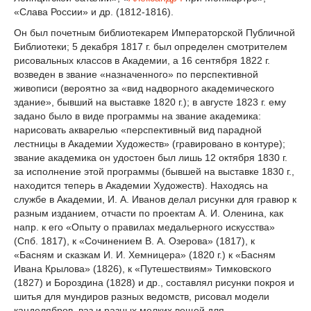
«Слава России» и др. (1812-1816).
Он был почетным библиотекарем Императорской Публичной
Библиотеки; 5 декабря 1817 г. был определен смотрителем
рисовальных классов в Академии, а 16 сентября 1822 г.
возведен в звание «назначенного» по перспективной
живописи (вероятно за «вид надворного академического
здание», бывший на выставке 1820 г.); в августе 1823 г. ему
задано было в виде программы на звание академика:
нарисовать акварелью «перспективный вид парадной
лестницы в Академии Художеств» (гравировано в контуре);
звание академика он удостоен был лишь 12 октября 1830 г.
за исполнение этой программы (бывшей на выставке 1830 г.,
находится теперь в Академии Художеств). Находясь на
службе в Академии, И. А. Иванов делал рисунки для гравюр к
разным изданием, отчасти по проектам А. И. Оленина, как
напр. к его «Опыту о правилах медальерного искусства»
(Спб. 1817), к «Сочинением В. А. Озерова» (1817), к
«Басням и сказкам И. И. Хемницера» (1820 г.) к «Басням
Ивана Крылова» (1826), к «Путешествиям» Тимковского
(1827) и Бороздина (1828) и др., составлял рисунки покроя и
шитья для мундиров разных ведомств, рисовал модели
канделябров, ваз и разных мелких вещей для