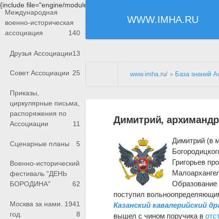
{include file="engine/modules/saperu/head.php"}
Международная
WWW.IMHA.RU
военно-историческая
ассоциация
140
Друзья Ассоциации
13
Совет Ассоциации
25
www.imha.ru/
»
База знаний А
Приказы,
циркулярные письма,
распоряжения по
Димитрий, архимандр
Ассоциации
11
Димитрий (в 
Сценарные планы
5
Богородицкого
Григорьев про
Военно-исторический
Малоархангел
фестиваль "ДЕНЬ
Образование п
БОРОДИНА"
62
поступил вольноопределяющимс
Москва за нами. 1941
Казанский кавалерийский др
год.
8
вышел с чином поручика в
отс