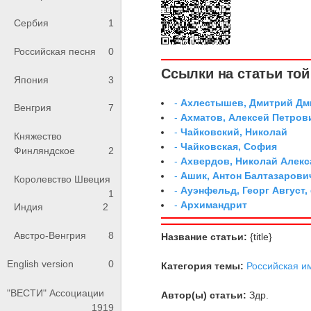
Сербия
1
Российская песня
0
Ссылки на статьи той 
Япония
3
-
Ахлестышев, Дмитрий Дми
Венгрия
7
-
Ахматов, Алексей Петров
-
Чайковский, Николай
Княжество
-
Чайковская, София
Финляндское
2
-
Ахвердов, Николай Алекс
-
Ашик, Антон Балтазарови
Королевство Швеция
-
Ауэнфельд, Георг Август,
1
-
Архимандрит
Индия
2
Австро-Венгрия
8
Название статьи:
{title}
English version
0
Категория темы:
Российская и
"ВЕСТИ" Ассоциации
Автор(ы) статьи:
Здр.
1919