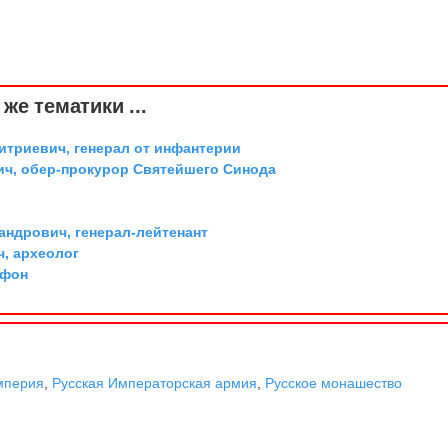
же тематики ...
триевич, генерал от инфантерии
ич, обер-прокурор Святейшего Синода
андрович, генерал-лейтенант
ч, археолог
 фон
мперия
,
Русская Императорская армия
,
Русское монашество