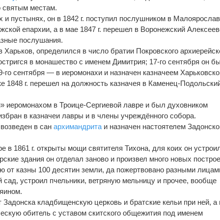
о святым местам.
 и пустынях, он в 1842 г. поступил послушником в Малояросла
ской епархии, а в мае 1847 г. перешел в Воронежский Алексеев
азные послушания.
 в Харьков, определился в число братии Покровского архиерейск
 постригся в монашество с именем Димитрия; 17-го сентября он б
9-го сентября — в иеромонахи и назначен казначеем Харьковско
же 1848 г. перешел на должность казначея в Каменец-Подольски
ым» иеромонахом в Троице-Сергиевой лавре и был духовником
 избран в казначеи лавры и в члены учреждённого собора.
й возведен в сан
архимандрита
и назначен настоятелем Задонско
 в 1861 г. открыты мощи святителя Тихона, для коих он устрои
ские здания он отделал заново и произвел много новых построе
рю от казны 100 десятин земли, да пожертвовано разными лицам
й сад, устроил пчельники, ветряную мельницу и прочее, вообще
яином.
 от Задонска кладбищенскую церковь и братские кельи при ней, а 
оческую обитель с уставом скитского общежития под именем