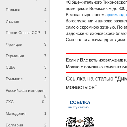
«Общежительного Тихоновског
помещиком Воейковым до 800 д
Польша
4
В монастыре своем
архимандр
богослужении и широко развил
Италия
7
самою скромною жизнью. По ег
Песни Союза ССР
1
Задонске «Тихоновское» благ
Скончался архимандрит Димитр
Франция
9
Германия
7
Если у Вас есть изображение 
Можно с помощью комментариев
США
3
Ссылка на статью "Ди
Румыния
2
монастыря"
Российская империя
8
СХС
0
Македония
1
Болгария
2