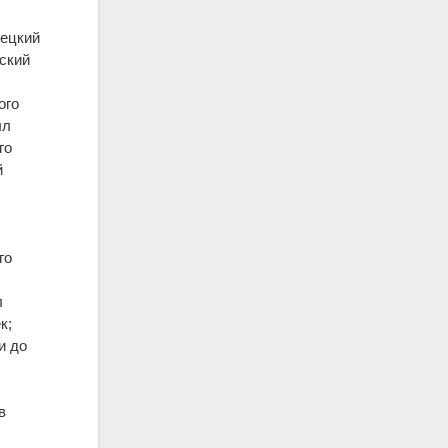
вецкий
ский
ого
ыл
го
й
го
л
к;
и до
в