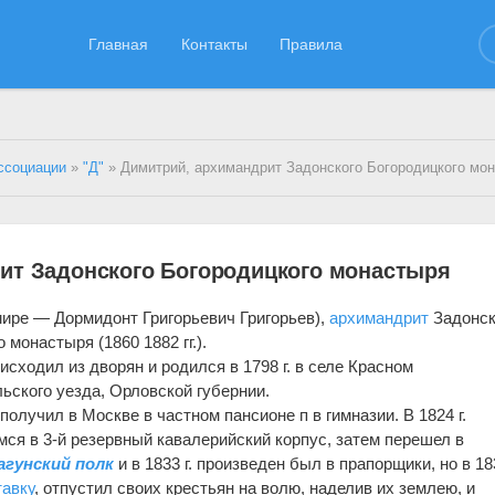
Главная
Контакты
Правила
ссоциации
»
"Д"
» Димитрий, архимандрит Задонского Богородицкого мо
ит Задонского Богородицкого монастыря
мире — Дормидонт Григорьевич Григорьев),
архимандрит
Задонск
 монастыря (1860 1882 гг.).
исходил из дворян и родился в 1798 г. в селе Красном
ьского уезда, Орловской губернии.
олучил в Москве в частном пансионе п в гимназии. В 1824 г.
я в 3-й резервный кавалерийский корпус, затем перешел в
агунский полк
и в 1833 г. произведен был в прапорщики, но в 183
тавку
, отпустил своих крестьян на волю, наделив их землею, и