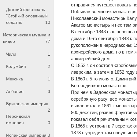
отправился путешествовать п
Детский фестиваль
Побывав во многих монастырях
"Стойкий оловянный
Николаевский монастырь Калуж
содатик"
10
Акатов монастырь и нес там р
В сентябре 1848 г. он перешел
Историческая музыка и
дома и 16-го сентября 1848 г.
видео
77
рукоположен в иеродиаконы; 1
архиерейского дома, но в том 
Чили
1
архиерейский дом.
С 1852 г. он состоял «гробов
Колумбия
2
лаврским, а затем в 1852 году
В 1860 г. 5-го июня о. Димитри
Мексика
1
Богородицкого монастыря.
Албания
3
При нем в Задонском монастыре
серебряную раку; все монастыр
Британская империя
выхлопотал в 1861 г. монасты
2
800 десятин; развел фруктовы
Персидская
показал себя рачительным хоз
империя
0
В 1865 г. устроил в 7 верстах
1878 г. учредил там новую ин
Испанская империя
3