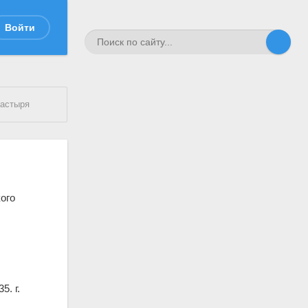
Войти
настыря
ого
5. г.