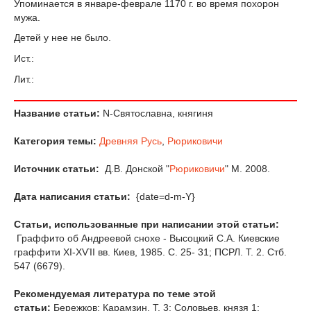
Упоминается в январе-феврале 1170 г. во время похорон
мужа.
Детей у нее не было.
Ист.:
Лит.:
Название статьи:
N-Святославна, княгиня
Категория темы:
Древняя Русь
,
Рюриковичи
Источник статьи:
Д.В. Донской "
Рюриковичи
" М. 2008.
Дата написания статьи:
{date=d-m-Y}
Статьи, использованные при написании этой статьи:
Граффито об Андреевой снохе - Высоцкий С.А. Киевские
граффити ХІ-ХѴІІ вв. Киев, 1985. С. 25- 31; ПСРЛ. Т. 2. Стб.
547 (6679).
Рекомендуемая литература по теме этой
статьи:
Бережков; Карамзин. Т. 3; Соловьев. князя 1;