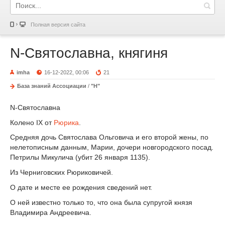
Полная версия сайта
N-Святославна, княгиня
imha
16-12-2022, 00:06
21
База знаний Ассоциации
/
"Н"
N-Святославна
Колено IX от
Рюрика
.
Средняя дочь Святослава Ольговича и его второй жены, по
нелетописным данным, Марии, дочери новгородского посад.
Петрилы Микулича (убит 26 января 1135).
Из Черниговских Рюриковичей.
О дате и месте ее рождения сведений нет.
О ней известно только то, что она была супругой князя
Владимира Андреевича.