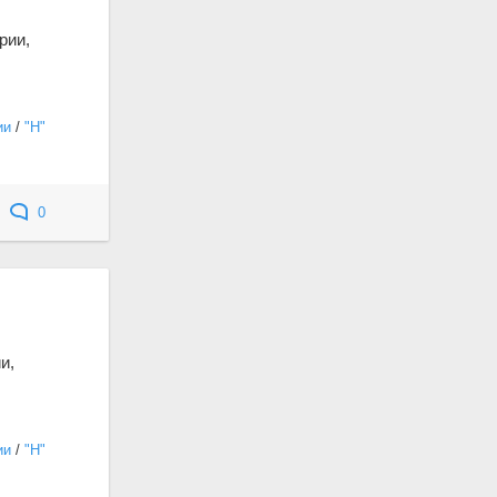
рии,
ии
/
"Н"
0
и,
ии
/
"Н"