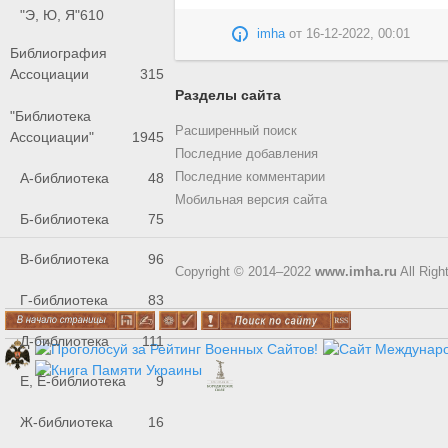
"Э, Ю, Я"
610
imha
от
16-12-2022, 00:01
Библиография
Ассоциации
315
Разделы сайта
"Библиотека
Расширенный поиск
Ассоциации"
1945
Последние добавления
А-библиотека
48
Последние комментарии
Мобильная версия сайта
Б-библиотека
75
В-библиотека
96
Copyright © 2014–2022
www.imha.ru
All Righ
Г-библиотека
83
Д-библиотека
111
Е, Ё-библиотека
9
Ж-библиотека
16