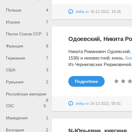
Польша
4
imha
от
16-12-2022, 19:26
Италия
7
Песни Союза ССР
1
Одоевский, Никита Р
Франция
9
Никита Романович Одоевский
1536) и неизвестной; князь,
бо
Германия
7
Из Черниговских Рюриковичей. 
США
3
Подробнее
Румыния
2
Российская империя
8
imha
от
16-12-2022, 00:41
СХС
0
Македония
1
Болгария
2
N-Юрьевна, княгиня