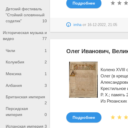
Подробнее
Детский фестиваль
"Стойкий оловянный
содатик"
10
imha
от
16-12-2022, 21:05
Историческая музыка и
видео
77
Олег Иванович, Вели
Чили
1
Колумбия
2
Колено XVIII 
Мексика
1
Олег (в крещ
Александрович
Албания
3
Крестильное и
Р. X.; память 
Британская империя
Из Рязанских 
2
Персидская
империя
0
Подробнее
Испанская империя
3