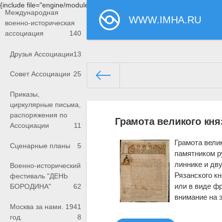
{include file="engine/modules/saperu/head.php"}
Международная
WWW.IMHA.RU
военно-историческая
ассоциация
140
Друзья Ассоциации
13
Совет Ассоциации
25
Приказы,
www.imha.ru/
» Материалы за 
циркулярные письма,
распоряжения по
Грамота великого кня
Ассоциации
11
Грамота вели
Сценарные планы
5
памятником р
линнике и дв
Военно-исторический
Рязанского к
фестиваль "ДЕНЬ
или в виде ф
БОРОДИНА"
62
внимание на 
Москва за нами. 1941
год.
8