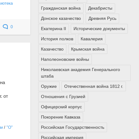
лиотека
Гражданская война
Декабристы
Донское казачество
Древняя Русь
0
Екатерина II
Исторические документы
История полков
Кавалерия
Казачество
Крымская война
Наполеоновские войны
Николаевская академия Генерального
штаба
ана
Оружие
Отечественная война 1812 г.
. от
Отношения с Грузией
Офицерский корпус
Покорение Кавказа
Российская Государственность
ии
/
"О"
Российская империя