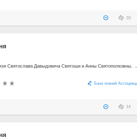
33
ня
язя Святослава Давыдовича Святоши и Анны Святополковны. ..
База знаний Ассоциац
14
ня