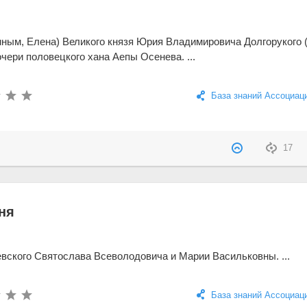
нным, Елена) Великого князя Юрия Владимировича Долгорукого
очери половецкого хана Аепы Осенева. ...
База знаний Ассоциац
17
ня
евского Святослава Всеволодовича и Марии Васильковны. ...
База знаний Ассоциац