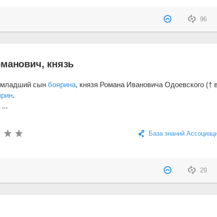
96
оманович, князь
, младший сын
боярина
, князя Романа Ивановича Одоевского († 
ярин
.
...
База знаний Ассоциац
29