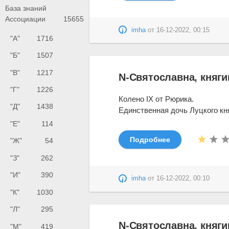
База знаний
Ассоциации
15655
imha
от
16-12-2022, 00:15
"А"
1716
"Б"
1507
"В"
1217
N-Святославна, княги
"Г"
1226
Колено IX от Рюрика.
"Д"
1438
Единственная дочь Луцкого кн
"Е"
114
Подробнее
"Ж"
54
"З"
262
"И"
390
imha
от
16-12-2022, 00:10
"К"
1030
"Л"
295
N-Святославна, княги
"М"
419