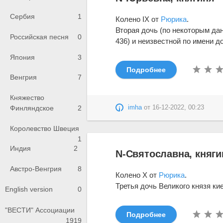
Сербия
1
Колено IX от
Рюрика
.
Вторая дочь (по некоторым да
Российская песня
0
436) и неизвестной по имени д
Япония
3
Подробнее
Венгрия
7
Княжество
Финляндское
2
imha
от
16-12-2022, 00:23
Королевство Швеция
1
Индия
2
N-Святославна, княги
Австро-Венгрия
8
Колено X от
Рюрика
.
Третья дочь Великого князя ки
English version
0
"ВЕСТИ" Ассоциации
Подробнее
1919