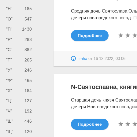
"Н"
185
Средняя дочь Святослава Ольг
дочери новгородского посад. П
"О"
547
"П"
1430
Подробнее
"Р"
283
"С"
882
imha
от
16-12-2022, 00:06
"Т"
265
"У"
246
"Ф"
465
N-Святославна, княги
"Х"
184
Старшая дочь князя Святослав
"Ц"
127
дочери Новгородского посадник
"Ч"
192
"Ш"
446
Подробнее
"Щ"
120