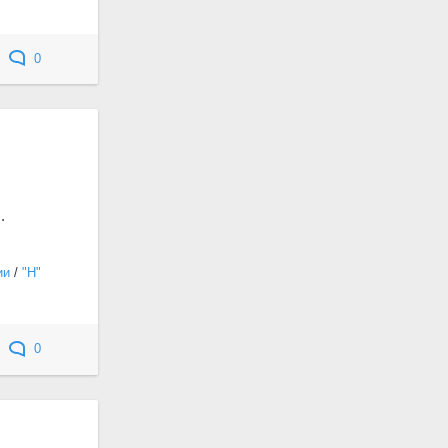
0
.
ии
/
"Н"
0