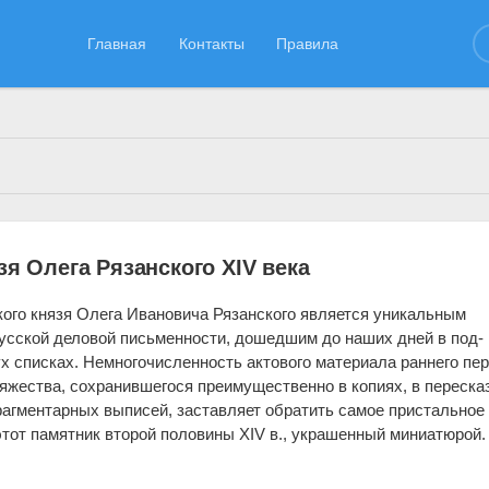
Главная
Контакты
Правила
16.12.2022
зя Олега Рязанского XIV века
кого князя Олега Ивановича Рязанского является уникальным
усской деловой письменности, дошедшим до наших дней в под­
ух списках. Немногочисленность актового материала раннего пе
няжества, сохранившегося преимущественно в копиях, в переска
рагментарных выписей, заставляет обратить самое пристальное
этот памятник второй половины XIV в., украшен­ный миниатюрой.