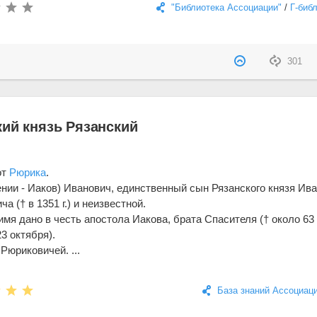
"Библиотека Ассоциации"
/
Г-биб
301
кий князь Рязанский
от
Рюрика
.
ении - Иаков) Иванович, единственный сын Рязанского князя Ив
а († в 1351 г.) и неизвестной.
мя дано в честь апостола Иакова, брата Спасителя († около 63 г
23 октября).
Рюриковичей. ...
База знаний Ассоциац