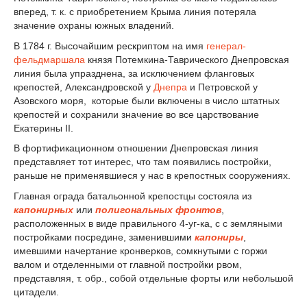
вперед, т. к. с приобретением Крыма линия потеряла
значение охраны южных владений.
В 1784 г. Высочайшим рескриптом на имя
генерал-
фельдмаршала
князя Потемкина-Таврического Днепровская
линия была упразднена, за исключением фланговых
крепостей, Александровской у
Днепра
и Петровской у
Азовского моря, которые были включены в число штатных
крепостей и сохранили значение во все царствование
Екатерины II.
В фортификационном отношении Днепровская линия
представляет тот интерес, что там появились постройки,
раньше не применявшиеся у нас в крепостных сооружениях.
Главная ограда батальонной крепостцы состояла из
капонирных
или
полигональных фронтов
,
расположенных в виде правильного 4-уг-ка, с с земляными
постройками посредине, заменившими
капониры
,
имевшими начертание кронверков, сомкнутыми с горжи
валом и отделенными от главной постройки рвом,
представляя, т. обр., собой отдельные форты или небольшой
цитадели.