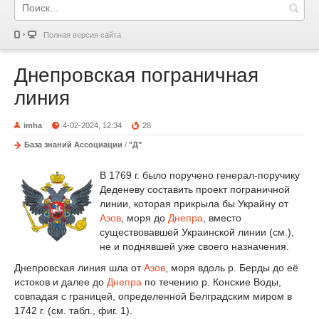
Полная версия сайта
Днепровская пограничная
линия
imha
4-02-2024, 12:34
28
База знаний Ассоциации
/
"Д"
В 1769 г. было поручено генерал-поручику
Деденеву составить проект пограничной
линии, которая прикрыла бы Украйну от
Азов
, моря до
Днепра
, вместо
существовавшей Украинской линии (см.),
не и поднявшей уже своего назначения.
Днепровская линия шла от
Азов
, моря вдоль р. Берды до её
истоков и далее до
Днепра
по течению р. Конские Воды,
совпадая с границей, определенной Белградским миром в
1742 г. (см. табл., фиг. 1).