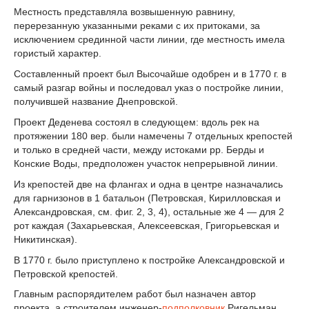
Местность представляла возвышенную равнину,
перерезанную указанными реками с их притоками, за
исключением срединной части линии, где местность имела
гористый характер.
Составленный проект был Высочайше одобрен и в 1770 г. в
самый разгар войны и последовал указ о постройке линии,
получившей название Днепровской.
Проект Деденева состоял в следующем: вдоль рек на
протяжении 180 вер. были намечены 7 отдельных крепостей
и только в средней части, между истоками рр. Берды и
Конские Воды, предположен участок непрерывной линии.
Из крепостей две на флангах и одна в центре назначались
для гарнизонов в 1 батальон (Петровская, Кирилловская и
Александровская, см. фиг. 2, 3, 4), остальные же 4 — для 2
рот каждая (Захарьевская, Алексеевская, Григорьевская и
Никитинская).
В 1770 г. было приступлено к постройке Александровской и
Петровской крепостей.
Главным распорядителем работ был назначен автор
проекта, а строителем инженер-
подполковник
Ригельман.