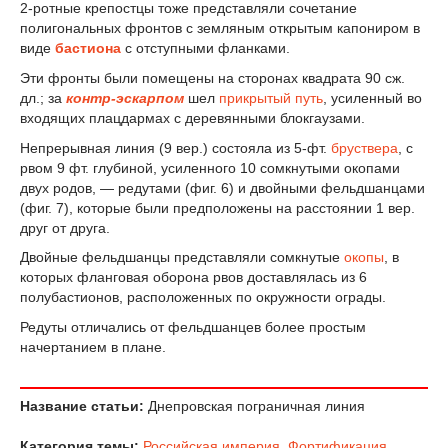
2-ротные крепостцы тоже представляли сочетание
полигональных фронтов с земляным открытым капониром в
виде
бастиона
с отступными фланками.
Эти фронты были помещены на сторонах квадрата 90 сж.
дл.; за
контр-эскарпом
шел
прикрытый путь
, усиленный во
входящих плацдармах с деревянными блокгаузами.
Непрерывная линия (9 вер.) состояла из 5-фт.
бруствера
, с
рвом 9 фт. глубиной, усиленного 10 сомкнутыми окопами
двух родов, — редутами (фиг. 6) и двойными фельдшанцами
(фиг. 7), которые были предположены на расстоянии 1 вер.
друг от друга.
Двойные фельдшанцы представляли сомкнутые
окопы
, в
которых фланговая оборона рвов доставлялась из 6
полубастионов, расположенных по окружности ограды.
Редуты отличались от фельдшанцев более простым
начертанием в плане.
Название статьи:
Днепровская пограничная линия
Категория темы:
Российская империя
,
Фортификация