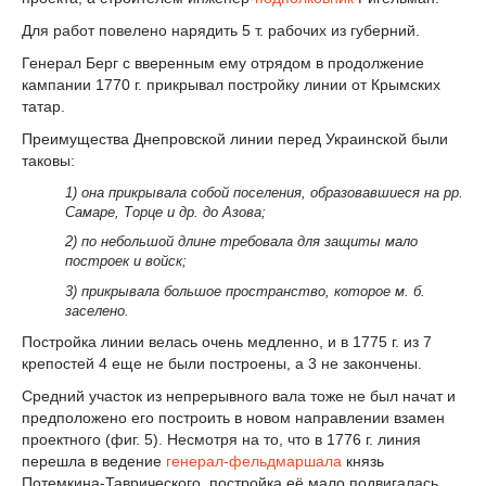
Для работ повелено нарядить 5 т. рабочих из губерний.
Генерал Берг с вверенным ему отрядом в продолжение
кампании 1770 г. прикрывал постройку линии от Крымских
татар.
Преимущества Днепровской линии перед Украинской были
таковы:
1) она прикрывала собой поселения, образовавшиеся на рр.
Самаре, Торце и др. до Азова;
2) по небольшой длине требовала для защиты мало
построек и войск;
3) прикрывала большое пространство, которое м. б.
заселено.
Постройка линии велась очень медленно, и в 1775 г. из 7
крепостей 4 еще не были построены, а 3 не закончены.
Средний участок из непрерывного вала тоже не был начат и
предположено его построить в новом направлении взамен
проектного (фиг. 5). Несмотря на то, что в 1776 г. линия
перешла в ведение
генерал-фельдмаршала
князь
Потемкина-Таврического, постройка её мало подвигалась