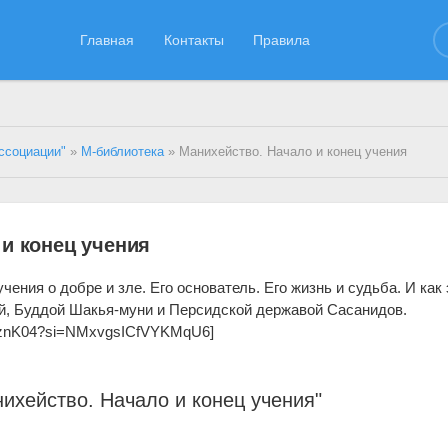
Главная
Контакты
Правила
ссоциации"
»
М-библиотека
» Манихейство. Начало и конец учения
и конец учения
чения о добре и зле. Его основатель. Его жизнь и судьба. И как 
й, Буддой Шакья-муни и Персидской державой Сасанидов.
nCznK04?si=NMxvgsICfVYKMqU6]
ихейство. Начало и конец учения"