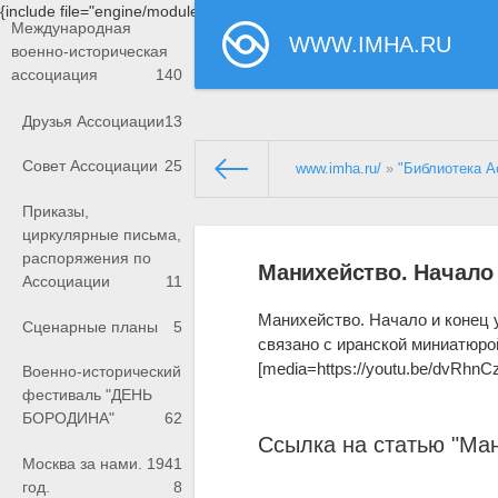
{include file="engine/modules/saperu/head.php"}
Международная
WWW.IMHA.RU
военно-историческая
ассоциация
140
Друзья Ассоциации
13
Совет Ассоциации
25
www.imha.ru/
»
"Библиотека А
Приказы,
циркулярные письма,
распоряжения по
Манихейство. Начало 
Ассоциации
11
Манихейство. Начало и конец у
Сценарные планы
5
связано с иранской миниатюро
[media=https://youtu.be/dvRh
Военно-исторический
фестиваль "ДЕНЬ
БОРОДИНА"
62
Ссылка на статью "Ман
Москва за нами. 1941
год.
8