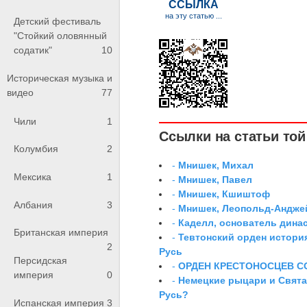
Детский фестиваль
"Стойкий оловянный
содатик"
10
Историческая музыка и
видео
77
Чили
1
Ссылки на статьи той 
Колумбия
2
-
Мнишек, Михал
Мексика
1
-
Мнишек, Павел
-
Мнишек, Кшиштоф
Албания
3
-
Мнишек, Леопольд-Андже
-
Каделл, основатель дина
Британская империя
-
Тевтонский орден истори
2
Русь
Персидская
-
ОРДЕН КРЕСТОНОСЦЕВ С
империя
0
-
Немецкие рыцари и Свята
Русь?
Испанская империя
3