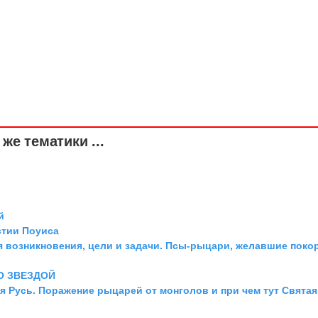
же тематики ...
й
стии Поуиса
я возникновения, цели и задачи. Псы-рыцари, желавшие поко
О ЗВЕЗДОЙ
я Русь. Поражение рыцарей от монголов и при чем тут Святая