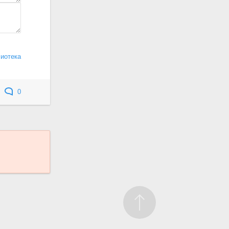
иотека
0