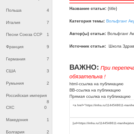
Название статьи:
{title}
Польша
4
Категория темы:
Вольфганг Ак
Италия
7
Автор(ы) статьи:
Вольфганг Ак
Песни Союза ССР
1
Источник статьи:
Школа Здрав
Франция
9
Германия
7
ВАЖНО:
При перепеч
США
3
обязательна !
Румыния
2
html-ссылка на публикацию
BB-ссылка на публикацию
Российская империя
Прямая ссылка на публикацию
8
СХС
0
Македония
1
Болгария
2