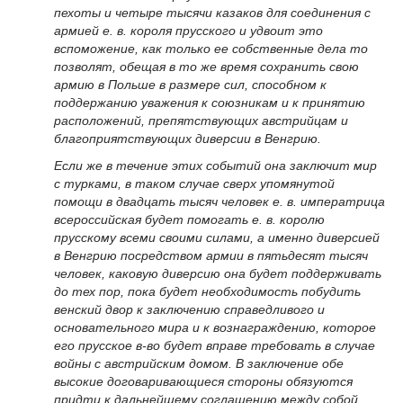
пехоты и четыре тысячи казаков для соединения с
армией е. в. короля прусского и удвоит это
вспоможение, как только ее собственные дела то
позволят, обещая в то же время сохранить свою
армию в Польше в размере сил, способном к
поддержанию уважения к союзникам и к принятию
расположений, препятствующих австрийцам и
благоприятствующих диверсии в Венгрию.
Если же в течение этих событий она заключит мир
с турками, в таком случае сверх упомянутой
помощи в двадцать тысяч человек е. в. императрица
всероссийская будет помогать е. в. королю
прусскому всеми своими силами, а именно диверсией
в Венгрию посредством армии в пятьдесят тысяч
человек, каковую диверсию она будет поддерживать
до тех пор, пока будет необходимость побудить
венский двор к заключению справедливого и
основательного мира и к вознаграждению, которое
его прусское в-во будет вправе требовать в случае
войны с австрийским домом. В заключение обе
высокие договаривающиеся стороны обязуются
придти к дальнейшему соглашению между собой