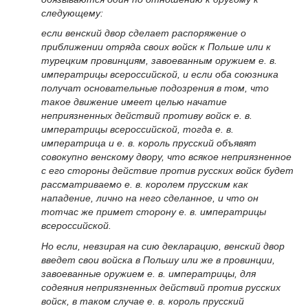
следующему:
если венский двор сделает распоряжение о
приближении отряда своих войск к Польше или к
турецким провинциям, завоеванным оружием е. в.
императрицы всероссийской, и если оба союзника
получат основательные подозрения в том, что
такое движение имеет целью начатие
неприязненных действий противу войск е. в.
императрицы всероссийской, тогда е. в.
императрица и е. в. король прусский объявят
совокупно венскому двору, что всякое неприязненное
с его стороны действие против русских войск будет
рассматриваемо е. в. королем прусским как
нападение, лично на него сделанное, и что он
тотчас же примет сторону е. в. императрицы
всероссийской.
Но если, невзирая на сию декларацию, венский двор
введет свои войска в Польшу или же в провинции,
завоеванные оружием е. в. императрицы, для
содеяния неприязненных действий против русских
войск, в таком случае е. в. король прусский