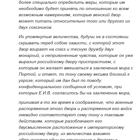
более специально определить меры, которые им
необходимо будет принять по отношению ко всем
возможным намерениям, которые венский двор
может питать относительно того или другого из
двух союзников.
Их упомянутые величества, будучи не в состоянии
скрывать перед собою зависти, с которой этот
двор взирает на союз и тесную дружбу двух
монархий, и неприязненные чувства, которые он уже
выразил российскому двору пристрастием, с
которым он желает вмешаться в заключение мира с
Портой, и ответ, по тону своему весьма близкий к
угрозе, который им дан был по поводу
конфиденциального сообщения об условиях, при
которых Е.И.В. согласилось бы на заключение мира;
принимая в то же время в соображение, что военные
распоряжения этого двора и распоряжения его войск
очевидно соответствуют сему тону и таковым
действиям, которые разоблачают его
двусмысленное расположение к императорскому
российскому двору, их величества взаимно
обязываются один по отношению к другому к