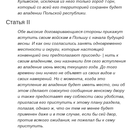
Кульмское, исключив из него только город Торн,
который со всей его территорией сохранен будет
во владении Польской республики.
Статья II
Обе высокие договаривающиеся стороны прикажут
вступить своим войскам в Польшу с начала будущей
весны. И как они согласились занять одновременно
местности и округи, которые настоящей
конвенцией они предполагают присоеди- | нить к
своим владениям, они назначили для сего вступления
во владение июнь месяц текущего года. До того
времени они ничего не объявят из своих видов и
своих намерений. Но с момента, когда это
вступление во владение будет иметь место, они об
этом сделают совокупно сообщение венскому двору
и также предоставят ему соблюсти свои удобства,
пригласив его приступить к этому плану раздела,
полагая, однако ж, что он тем не менее будет
применен даже и в том случае, если бы сей двор,
против всякого ожидания, не пожелал бы к сему
приступить.