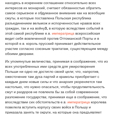
находясь в искреннем соглашении относительно всех
интересов их монархий, считают обязанностью обратить
самое серьезное и обдуманное внимание как на всеобщие
смуты, в которые поставлена Польская республика
разъединением вельмож и испорченностью нравов всех
граждан, так и на войну
3,
в которую вследствие событий в
этой самой республике е.в.
императрица
всероссийская
видит себя вовлеченной против Оттоманской Порты и в
которой е.в. король прусский принимает действительное
участие согласно союзным трактатам, существующим между
обоими дворами.
Их упомянутые величества, принимая в соображение, что из
всех употребленных ими средств для умиротворения
Польши ни одно не достигло своей цели; что, напротив,
ожесточение там духа партий и крамолы приобретает с
каждым днем новые силы и что анархия укореняется там
настолько, что нужно опасаться, чтобы продолжительность
смут и раздоров не повлекла бы за собой современное
разложение государства; принимая еще в соображение, что
впоследствии сих обстоятельств е.в.
императрица
королева
повелела вступить корпусу своих войск в Польшу и
приказала занять те округи, на которые она предъявляет