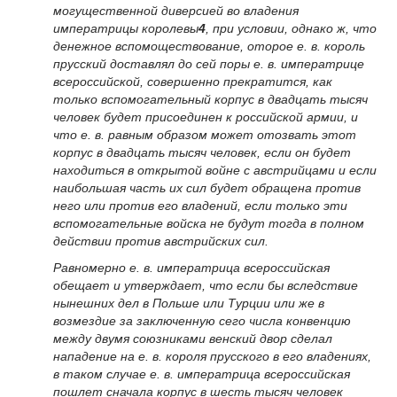
могущественной диверсией во владения
императрицы королевы
4
, при условии, однако ж, что
денежное вспомоществование, оторое е. в. король
прусский доставлял до сей поры е. в. императрице
всероссийской, совершенно прекратится, как
только вспомогательный корпус в двадцать тысяч
человек будет присоединен к российской армии, и
что е. в. равным образом может отозвать этот
корпус в двадцать тысяч человек, если он будет
находиться в открытой войне с австрийцами и если
наибольшая часть их сил будет обращена против
него или против его владений, если только эти
вспомогательные войска не будут тогда в полном
действии против австрийских сил.
Равномерно е. в. императрица всероссийская
обещает и утверждает, что если бы вследствие
нынешних дел в Польше или Турции или же в
возмездие за заключенную сего числа конвенцию
между двумя союзниками венский двор сделал
нападение на е. в. короля прусского в его владениях,
в таком случае е. в. императрица всероссийская
пошлет сначала корпус в шесть тысяч человек