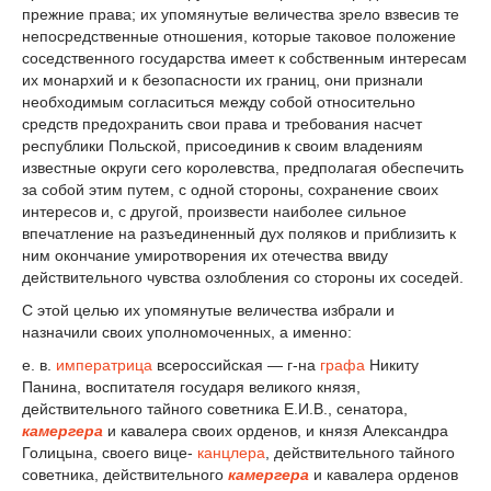
прежние права; их упомянутые величества зрело взвесив те
непосредственные отношения, которые таковое положение
соседственного государства имеет к собственным интересам
их монархий и к безопасности их границ, они признали
необходимым согласиться между собой относительно
средств предохранить свои права и требования насчет
республики Польской, присоединив к своим владениям
известные округи сего королевства, предполагая обеспечить
за собой этим путем, с одной стороны, сохранение своих
интересов и, с другой, произвести наиболее сильное
впечатление на разъединенный дух поляков и приблизить к
ним окончание умиротворения их отечества ввиду
действительного чувства озлобления со стороны их соседей.
С этой целью их упомянутые величества избрали и
назначили своих уполномоченных, а именно:
е. в.
императрица
всероссийская — г-на
графа
Никиту
Панина, воспитателя государя великого князя,
действительного тайного советника Е.И.В., сенатора,
камергера
и кавалера своих орденов, и князя Александра
Голицына, своего вице-
канцлера
, действительного тайного
советника, действительного
камергера
и кавалера орденов