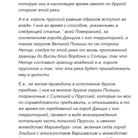
которую они в настоящее время имеют по другой
стороне этой реки.
А е.в. король прусский равным образом вступит во
владе- I ние во время и способом, указанными в
следующей статье, ' всей Померанией, за
исключением города Данцига с его территорией, а
также округом Великой Польши по сю сторону
Нетце, следуя по этой реке от вновь проложенной
границы до Вислы близ Вордона и Солицы, так что
Нетце составит границу владений е.в. короля
прусского и так, что эта река будет принадлежать
ему в целости.
Е.в., не желая приводить в исполнение другие
требова- | ния на многие другие округи Польши,
пограничные с Силезией и Пруссией, которые он мог
по справедливости предъявить, и отказываясь в то
же время от требований на город Данциг с его
территорией, примет в виде вознаграждения
остальную часть польской Пруссии, а именно
воеводство Мариенбург- ское, включая сюда город
Эльбинг с епископством Варшавским и воеводство