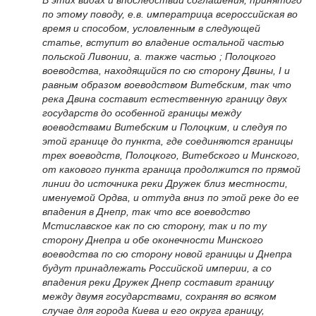
по этому поводу, е.в. императрица всероссийская во
время и способом, условленным в следующей
статье, вступит во владение остальной частью
польской Ливонии, а. также частью ; Полоцкого
воеводства, находящийся по сю сторону Двины, I и
равным образом воеводством Витебским, так что
река Двина составит естественную границу двух
государств до особенной границы между
воеводствами Витебским и Полоцким, и следуя по
этой границе до пункта, где соединяются границы
трех воеводств, Полоцкого, Витебского и Минского,
от какового пункта граница продолжится по прямой
линии до источника реки Дружек близ местности,
именуемой Ордва, и оттуда вниз по этой реке до ее
впадения в Днепр, так что все воеводство
Мстиславское как по сю сторону, так и по ту
сторону Днепра и обе оконечности Минского
воеводства по сю сторону новой границы и Днепра
будут принадлежать Российской империи, а со
впадения реки Дружек Днепр составит границу
между двумя государствами, сохраняя во всяком
случае для города Киева и его округа границу,