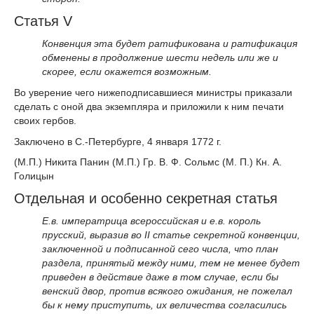
Статья V
Конвенция эта будет ратификована и ратификация
обменены в продолжение шести недель или же и
скорее, если окажется возможным.
Во уверение чего нижеподписавшиеся министры приказали
сделать с оной два экземпляра и приложили к ним печати
своих гербов.
Заключено в С.-Петербурге, 4 января 1772 г.
(М.П.) Никита Панин (М.П.) Гр. В. Ф. Сольмс (М. П.) Кн. А.
Голицын
Отдельная и особенно секретная статья
Е.в. императрица всероссийская и е.в. король
прусский, выразив во II статье секретной конвенции,
заключенной и подписанной сего числа, что план
раздела, принятый между ними, тем не менее будет
приведен в действие даже в том случае, если бы
венский двор, против всякого ожидания, не пожелал
бы к нему приступить, их величества согласились