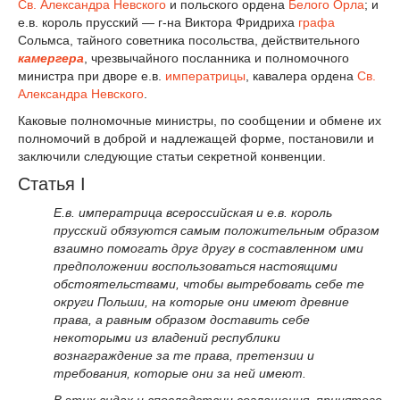
Св. Александра Невского
и польского ордена
Белого Орла
; и
е.в. король прусский — г-на Виктора Фридриха
графа
Сольмса, тайного советника посольства, действительного
камергера
, чрезвычайного посланника и полномочного
министра при дворе е.в.
императрицы
, кавалера ордена
Св.
Александра Невского
.
Каковые полномочные министры, по сообщении и обмене их
полномочий в доброй и надлежащей форме, постановили и
заключили следующие статьи секретной конвенции.
Статья I
Е.в. императрица всероссийская и е.в. король
прусский обязуются самым положительным образом
взаимно помогать друг другу в составленном ими
предположении воспользоваться настоящими
обстоятельствами, чтобы вытребовать себе те
округи Польши, на которые они имеют древние
права, а равным образом доставить себе
некоторыми из владений республики
вознаграждение за те права, претензии и
требования, которые они за ней имеют.
В этих видах и впоследствии соглашения, принятого