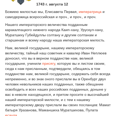
1743 г. августа 12
Божиею милостью мы, Елисавета Первая,
императрица
и
самодержица всероссийская и проч., и проч., и проч.
Нашего императорского величества подданным
каракалпацкого нижнего народа Каип-хану, Урускул-хану,
Муратшиху Губейдуллы солтану и другим солтанам и
старшинам и всему народу наша императорская милость.
Нам, великой государыне, нашему императорскому
величеству, тайный наш советник и кавалер Иван Неплюев
доносил, что вы в верном подданстве нам, великой
государыне, учинили
присягу
, которую вы и листом своим,
сюда к нам присланным, подтвердили, обещаясь в том
подданстве нам, великой государыне, содержать себя всегда
непременно, и во знак оного прислали вы в Оренбург двух
человек невольников наших подданных, также обещание
освободить и всех наших российских подданных, доныне у
вас в неволе находящихся, и притом просите о высочайшей
нашей императорской милости, и с тем к нашему
императорскому двору прислали вы своих посланцев: Мамат
батыря Уразанова, Маманшиха Муратшихова, Пулата
есаула
.