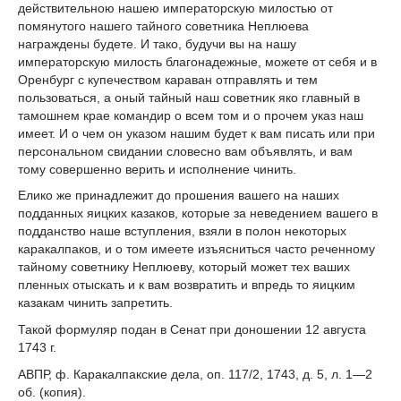
действительною нашею императорскую милостью от
помянутого нашего тайного советника Неплюева
награждены будете. И тако, будучи вы на нашу
императорскую милость благонадежные, можете от себя и в
Оренбург с купечеством караван отправлять и тем
пользоваться, а оный тайный наш советник яко главный в
тамошнем крае командир о всем том и о прочем указ наш
имеет. И о чем он указом нашим будет к вам писать или при
персональном свидании словесно вам объявлять, и вам
тому совершенно верить и исполнение чинить.
Елико же принадлежит до прошения вашего на наших
подданных яицких казаков, которые за неведением вашего в
подданство наше вступления, взяли в полон некоторых
каракалпаков, и о том имеете изъясниться часто реченному
тайному советнику Неплюеву, который может тех ваших
пленных отыскать и к вам возвратить и впредь то яицким
казакам чинить запретить.
Такой формуляр подан в Сенат при доношении 12 августа
1743 г.
АВПР, ф. Каракалпакские дела, оп. 117/2, 1743, д. 5, л. 1—2
об. (копия).