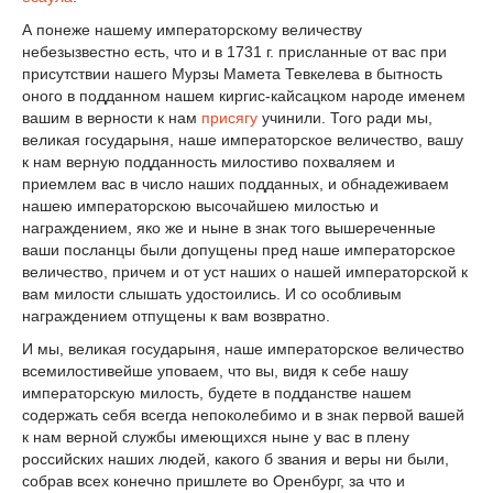
А понеже нашему императорскому величеству
небезызвестно есть, что и в 1731 г. присланные от вас при
присутствии нашего Мурзы Мамета Тевкелева в бытность
оного в подданном нашем киргис-кайсацком народе именем
вашим в верности к нам
присягу
учинили. Того ради мы,
великая государыня, наше императорское величество, вашу
к нам верную подданность милостиво похваляем и
приемлем вас в число наших подданных, и обнадеживаем
нашею императорскою высочайшею милостью и
награждением, яко же и ныне в знак того вышереченные
ваши посланцы были допущены пред наше императорское
величество, причем и от уст наших о нашей императорской к
вам милости слышать удостоились. И со особливым
награждением отпущены к вам возвратно.
И мы, великая государыня, наше императорское величество
всемилостивейше уповаем, что вы, видя к себе нашу
императорскую милость, будете в подданстве нашем
содержать себя всегда непоколебимо и в знак первой вашей
к нам верной службы имеющихся ныне у вас в плену
российских наших людей, какого б звания и веры ни были,
собрав всех конечно пришлете во Оренбург, за что и